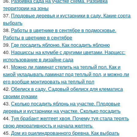
36.
Разбивка сада на участке схема. Разбивка
территории на зоны
37.
Плодовые деревья и кустарники в саду. Какие сорта
выбрать
38.
Работы в цветнике в сентябре в подмосковье.
Работы в цветнике в сентябре
39.
Где посадить яблоню. Как посадить яблоню
40.
Нарциссы на клумбе с другими цветами. Нарцисс:
использование в дизайне сада
41.
Можно ли ламинат стелить на теплый пол. Как и
какой укладывать ламинат под теплый пол, и можно ли
его вообще монтировать на теплый пол
42.
Обелиск в саду. Садовый обелиск для клематиса
своими руками
43.
Сколько посадить яблонь на участке. Плодовые
деревья и кустарники на участке. Сколько посадить
44.
Туя брабант желтеет хвоя. Почему туя стала терять
свою декоративность и начала желтеть
45.
Дом из оцилиндрованного бревна. Как выбрать