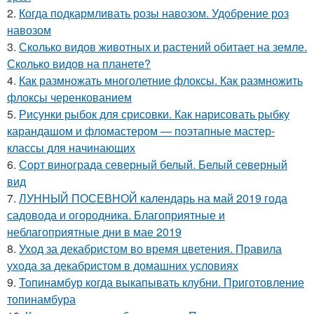
2.
Когда подкармливать розы навозом. Удобрение роз
навозом
3.
Сколько видов животных и растений обитает на земле.
Сколько видов на планете?
4.
Как размножать многолетние флоксы. Как размножить
флоксы черенкованием
5.
Рисунки рыбок для срисовки. Как нарисовать рыбку
карандашом и фломастером — поэтапные мастер-
классы для начинающих
6.
Сорт винограда северный белый. Белый северный
вид
7.
ЛУННЫЙ ПОСЕВНОЙ календарь на май 2019 года
садовода и огородника. Благоприятные и
неблагоприятные дни в мае 2019
8.
Уход за декабристом во время цветения. Правила
ухода за декабристом в домашних условиях
9.
Топинамбур когда выкапывать клубни. Приготовление
топинамбура