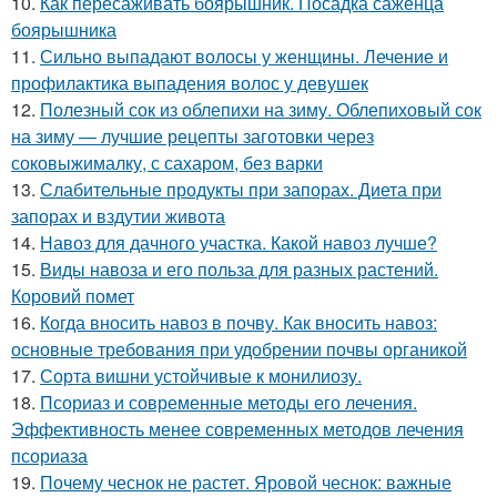
10.
Как пересаживать боярышник. Посадка саженца
боярышника
11.
Сильно выпадают волосы у женщины. Лечение и
профилактика выпадения волос у девушек
12.
Полезный сок из облепихи на зиму. Облепиховый сок
на зиму — лучшие рецепты заготовки через
соковыжималку, с сахаром, без варки
13.
Слабительные продукты при запорах. Диета при
запорах и вздутии живота
14.
Навоз для дачного участка. Какой навоз лучше?
15.
Виды навоза и его польза для разных растений.
Коровий помет
16.
Когда вносить навоз в почву. Как вносить навоз:
основные требования при удобрении почвы органикой
17.
Сорта вишни устойчивые к монилиозу.
18.
Псориаз и современные методы его лечения.
Эффективность менее современных методов лечения
псориаза
19.
Почему чеснок не растет. Яровой чеснок: важные