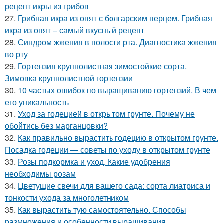
рецепт икры из грибов
27.
Грибная икра из опят с болгарским перцем. Грибная
икра из опят – самый вкусный рецепт
28.
Синдром жжения в полости рта. Диагностика жжения
во рту
29.
Гортензия крупнолистная зимостойкие сорта.
Зимовка крупнолистной гортензии
30.
10 частых ошибок по выращиванию гортензий. В чем
его уникальность
31.
Уход за годецией в открытом грунте. Почему не
обойтись без марганцовки?
32.
Как правильно вырастить годецию в открытом грунте.
Посадка годеции — советы по уходу в открытом грунте
33.
Розы подкормка и уход. Какие удобрения
необходимы розам
34.
Цветущие свечи для вашего сада: сорта лиатриса и
тонкости ухода за многолетником
35.
Как вырастить тую самостоятельно. Способы
размножения и особенности выращивания