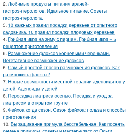
2.
Любимые продукты питания врачей-
гастроэнтерологов. Идальное питание. Советы
гастроэнтеролога.
3.
10 важных правил посадки деревьев от опытного
садовника. 10 правил посадки плодовых деревьев
4.
Грибная икра на зиму с перцем. Грибная икра – 5
рецептов приготовления
5.
Размножение флоксов корневыми черенками.
Вегетативное размножение флоксов
6.
Самый простой способ размножения флоксов. Как
размножить флоксы?
7.
Новые возможности местной терапии аденоидитов у
детей. Аденоиды у детей
8.
Пересадка лиатриса осенью. Посадка и уход за
лиатрисом в открытом грунте
9.
Фейхоа когда сезон. Сезон фейхоа: польза и способы
приготовления
10.
Выращивание примула бесстебельная. Как посеять
семена примулы, советы и мастер-класс от Ольги