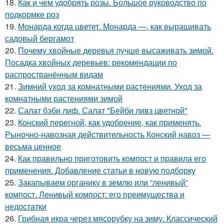
18.
Как и чем удобрять розы. Большое руководство по
подкормке роз
19.
Монарда когда цветет. Монарда —, как выращивать
садовый бергамот
20.
Почему хвойные деревья лучше высаживать зимой.
Посадка хвойных деревьев: рекомендации по
распространённым видам
21.
Зимний уход за комнатными растениями. Уход за
комнатными растениями зимой
22.
Салат бэби лиф. Салат "Бейби ливз цветной"
23.
Конский перегной, как удобрение, как применять.
Рыночно-навозная действительность Конский навоз —
весьма ценное
24.
Как правильно приготовить компост и правила его
применения. Добавление статьи в новую подборку
25.
Закапываем органику в землю или “ленивый”
компост. Ленивый компост: его преимущества и
недостатки
26.
Грибная икра через мясорубку на зиму. Классический