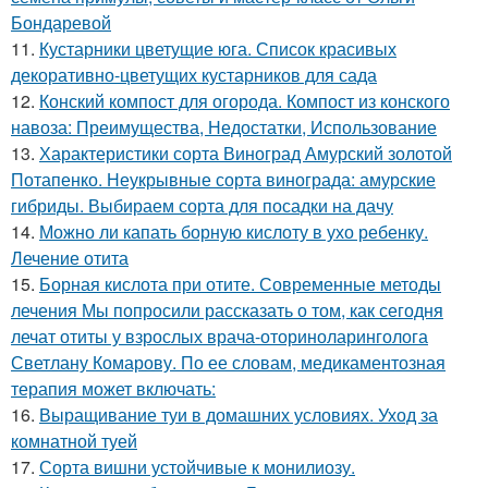
Бондаревой
11.
Кустарники цветущие юга. Список красивых
декоративно-цветущих кустарников для сада
12.
Конский компост для огорода. Компост из конского
навоза: Преимущества, Недостатки, Использование
13.
Характеристики сорта Виноград Амурский золотой
Потапенко. Неукрывные сорта винограда: амурские
гибриды. Выбираем сорта для посадки на дачу
14.
Можно ли капать борную кислоту в ухо ребенку.
Лечение отита
15.
Борная кислота при отите. Современные методы
лечения Мы попросили рассказать о том, как сегодня
лечат отиты у взрослых врача-оториноларинголога
Светлану Комарову. По ее словам, медикаментозная
терапия может включать:
16.
Выращивание туи в домашних условиях. Уход за
комнатной туей
17.
Сорта вишни устойчивые к монилиозу.