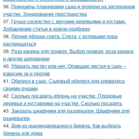
36.
Принципы планировки сада и огорода на загородном
участке. Зонирование пространства
37.
Груша соседство с другими деревьями и кустами.
Добавление статьи в новую подборку
38.
Летние яблони сорта. Сорта, с которыми пора
распрощаться
39.
Роза канина для подвоя. Выбор подвоя: роза канина
и другие шиповники
40.
Убирать листву или нет. Опавшие листья в саду –
взвесим за и против
41.
Обелиск в саду. Садовый обелиск для клематиса
своими руками
42.
Сколько посадить яблонь на участке. Плодовые
деревья и кустарники на участке. Сколько посадить
43.
Заказать шкафчики для раздевалок. Шкафчики для
раздевалок
44.
Дом из оцилиндрованного бревна. Как выбрать
бревна для дома