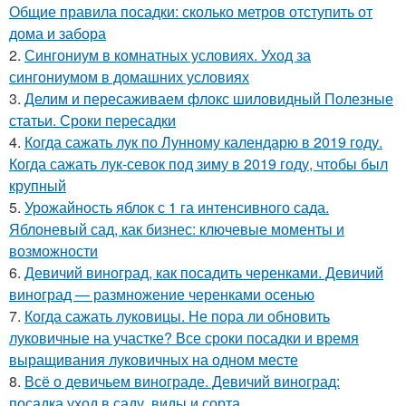
Общие правила посадки: сколько метров отступить от
дома и забора
2.
Сингониум в комнатных условиях. Уход за
сингониумом в домашних условиях
3.
Делим и пересаживаем флокс шиловидный Полезные
статьи. Сроки пересадки
4.
Когда сажать лук по Лунному календарю в 2019 году.
Когда сажать лук-севок под зиму в 2019 году, чтобы был
крупный
5.
Урожайность яблок с 1 га интенсивного сада.
Яблоневый сад, как бизнес: ключевые моменты и
возможности
6.
Девичий виноград, как посадить черенками. Девичий
виноград — размножение черенками осенью
7.
Когда сажать луковицы. Не пора ли обновить
луковичные на участке? Все сроки посадки и время
выращивания луковичных на одном месте
8.
Всё о девичьем винограде. Девичий виноград:
посадка уход в саду, виды и сорта