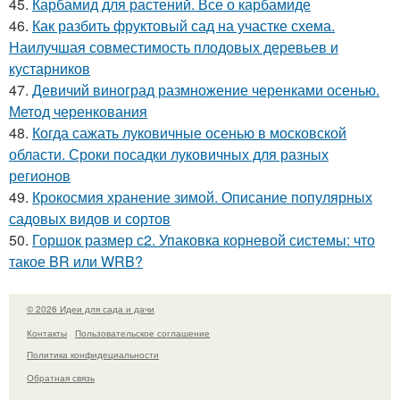
45.
Карбамид для растений. Все о карбамиде
46.
Как разбить фруктовый сад на участке схема.
Наилучшая совместимость плодовых деревьев и
кустарников
47.
Девичий виноград размножение черенками осенью.
Метод черенкования
48.
Когда сажать луковичные осенью в московской
области. Сроки посадки луковичных для разных
регионов
49.
Крокосмия хранение зимой. Описание популярных
садовых видов и сортов
50.
Горшок размер с2. Упаковка корневой системы: что
такое BR или WRB?
© 2026 Идеи для сада и дачи
Контакты
Пользовательское соглашение
Политика конфидециальности
Обратная связь