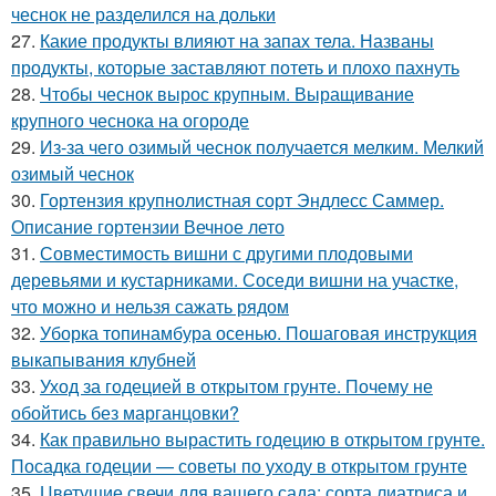
чеснок не разделился на дольки
27.
Какие продукты влияют на запах тела. Названы
продукты, которые заставляют потеть и плохо пахнуть
28.
Чтобы чеснок вырос крупным. Выращивание
крупного чеснока на огороде
29.
Из-за чего озимый чеснок получается мелким. Мелкий
озимый чеснок
30.
Гортензия крупнолистная сорт Эндлесс Саммер.
Описание гортензии Вечное лето
31.
Совместимость вишни с другими плодовыми
деревьями и кустарниками. Соседи вишни на участке,
что можно и нельзя сажать рядом
32.
Уборка топинамбура осенью. Пошаговая инструкция
выкапывания клубней
33.
Уход за годецией в открытом грунте. Почему не
обойтись без марганцовки?
34.
Как правильно вырастить годецию в открытом грунте.
Посадка годеции — советы по уходу в открытом грунте
35.
Цветущие свечи для вашего сада: сорта лиатриса и