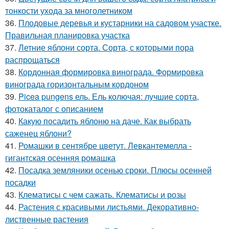
тонкости ухода за многолетником
36.
Плодовые деревья и кустарники на садовом участке.
Правильная планировка участка
37.
Летние яблони сорта. Сорта, с которыми пора
распрощаться
38.
Кордонная формировка винограда. Формировка
винограда горизонтальным кордоном
39.
Picea pungens ель. Ель колючая: лучшие сорта,
фотокаталог с описанием
40.
Какую посадить яблоню на даче. Как выбрать
саженец яблони?
41.
Ромашки в сентябре цветут. Левкантемелла -
гигантская осенняя ромашка
42.
Посадка земляники осенью сроки. Плюсы осенней
посадки
43.
Клематисы с чем сажать. Клематисы и розы
44.
Растения с красивыми листьями. Декоративно-
лиственные растения