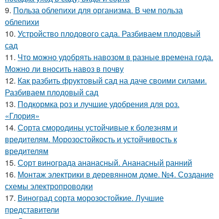
9.
Польза облепихи для организма. В чем польза
облепихи
10.
Устройство плодового сада. Разбиваем плодовый
сад
11.
Что можно удобрять навозом в разные времена года.
Можно ли вносить навоз в почву
12.
Как разбить фруктовый сад на даче своими силами.
Разбиваем плодовый сад
13.
Подкормка роз и лучшие удобрения для роз.
«Глория»
14.
Сорта смородины устойчивые к болезням и
вредителям. Морозостойкость и устойчивость к
вредителям
15.
Сорт винограда ананасный. Ананасный ранний
16.
Монтаж электрики в деревянном доме. №4. Создание
схемы электропроводки
17.
Виноград сорта морозостойкие. Лучшие
представители