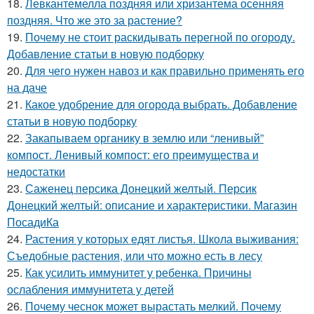
18.
Левкантемелла поздняя или хризантема осенняя
поздняя. Что же это за растение?
19.
Почему не стоит раскидывать перегной по огороду.
Добавление статьи в новую подборку
20.
Для чего нужен навоз и как правильно применять его
на даче
21.
Какое удобрение для огорода выбрать. Добавление
статьи в новую подборку
22.
Закапываем органику в землю или “ленивый”
компост. Ленивый компост: его преимущества и
недостатки
23.
Саженец персика Донецкий желтый. Персик
Донецкий желтый: описание и характеристики. Магазин
ПосадиКа
24.
Растения у которых едят листья. Школа выживания:
Съедобные растения, или что можно есть в лесу
25.
Как усилить иммунитет у ребенка. Причины
ослабления иммунитета у детей
26.
Почему чеснок может вырастать мелкий. Почему