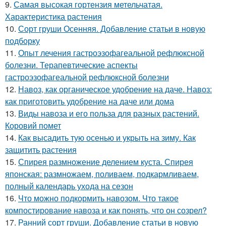
9.
Самая высокая гортензия метельчатая.
Характеристика растения
10.
Сорт груши Осенняя. Добавление статьи в новую
подборку
11.
Опыт лечения гастроэзофагеальной рефлюксной
болезни. Терапевтические аспекты
гастроэзофагеальной рефлюксной болезни
12.
Навоз, как органическое удобрение на даче. Навоз:
как приготовить удобрение на даче или дома
13.
Виды навоза и его польза для разных растений.
Коровий помет
14.
Как высадить тую осенью и укрыть на зиму. Как
защитить растения
15.
Спирея размножение делением куста. Спирея
японская: размножаем, поливаем, подкармливаем,
полный календарь ухода на сезон
16.
Что можно подкормить навозом. Что такое
компостирование навоза и как понять, что он созрел?
17.
Ранний сорт груши. Добавление статьи в новую