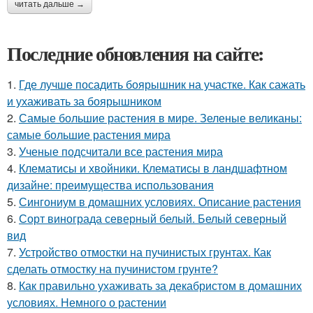
читать дальше →
Последние обновления на сайте:
1.
Где лучше посадить боярышник на участке. Как сажать
и ухаживать за боярышником
2.
Самые большие растения в мире. Зеленые великаны:
самые большие растения мира
3.
Ученые подсчитали все растения мира
4.
Клематисы и хвойники. Клематисы в ландшафтном
дизайне: преимущества использования
5.
Сингониум в домашних условиях. Описание растения
6.
Сорт винограда северный белый. Белый северный
вид
7.
Устройство отмостки на пучинистых грунтах. Как
сделать отмостку на пучинистом грунте?
8.
Как правильно ухаживать за декабристом в домашних
условиях. Немного о растении