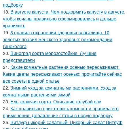
подборку
18.
В августе капуста. Чем подкормить капусту в августе,
чтобы кочаны правильно сформировались и дольше
хранились
19.
8 правил сохранения здоровья влагалища. 10
золотых правил женского здоровья: рекомендации
гинеколога
20.
Виноград сорта морозостойкие. Лучшие
представители
21.
Какие комнатные растения осенью пересаживают.
Какие цветы пересаживают осенью: прочитайте сейчас
все советы в одной статье
22.
Зимний уход за комнатными растениями. Уход за
комнатными растениями зимой
23.
Ель колючая сорта. Описание голубой ели
24.
Как правильно приготовить компост и правила его
применения. Добавление статьи в новую подборку
25.
Витлуф цикорий салатный. Цикорный салат Витлуф