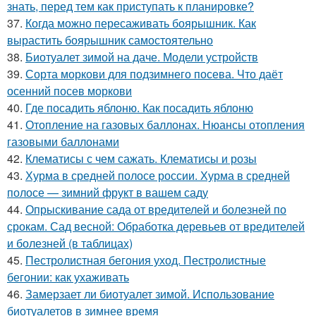
знать, перед тем как приступать к планировке?
37.
Когда можно пересаживать боярышник. Как
вырастить боярышник самостоятельно
38.
Биотуалет зимой на даче. Модели устройств
39.
Сорта моркови для подзимнего посева. Что даёт
осенний посев моркови
40.
Где посадить яблоню. Как посадить яблоню
41.
Отопление на газовых баллонах. Нюансы отопления
газовыми баллонами
42.
Клематисы с чем сажать. Клематисы и розы
43.
Хурма в средней полосе россии. Хурма в средней
полосе — зимний фрукт в вашем саду
44.
Опрыскивание сада от вредителей и болезней по
срокам. Сад весной: Обработка деревьев от вредителей
и болезней (в таблицах)
45.
Пестролистная бегония уход. Пестролистные
бегонии: как ухаживать
46.
Замерзает ли биотуалет зимой. Использование
биотуалетов в зимнее время