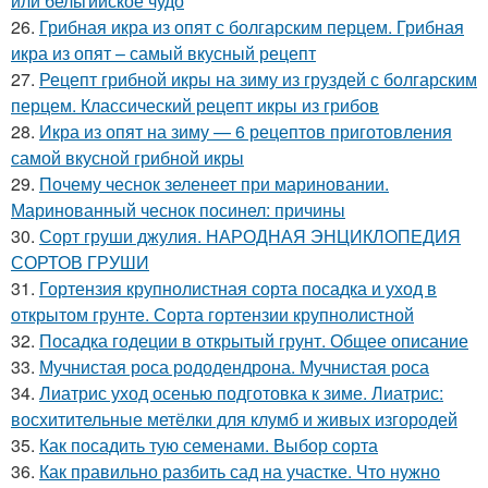
или бельгийское чудо
26.
Грибная икра из опят с болгарским перцем. Грибная
икра из опят – самый вкусный рецепт
27.
Рецепт грибной икры на зиму из груздей с болгарским
перцем. Классический рецепт икры из грибов
28.
Икра из опят на зиму — 6 рецептов приготовления
самой вкусной грибной икры
29.
Почему чеснок зеленеет при мариновании.
Маринованный чеснок посинел: причины
30.
Сорт груши джулия. НАРОДНАЯ ЭНЦИКЛОПЕДИЯ
СОРТОВ ГРУШИ
31.
Гортензия крупнолистная сорта посадка и уход в
открытом грунте. Сорта гортензии крупнолистной
32.
Посадка годеции в открытый грунт. Общее описание
33.
Мучнистая роса рододендрона. Мучнистая роса
34.
Лиатрис уход осенью подготовка к зиме. Лиатрис:
восхитительные метёлки для клумб и живых изгородей
35.
Как посадить тую семенами. Выбор сорта
36.
Как правильно разбить сад на участке. Что нужно