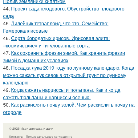
Полив земляники кипятком
44.
Проект сада плодового. Обустройство плодового
сада
45.
Лилейник тетраплоид, что это. Семейство:
Гемерокаллисовые
46.
Сорта бородатых ирисов. Ирисовая элита:
«космические» и титулованные сорта
47.
Как сохранить фрезии зимой. Как хранить фрезии
зимой в домашних условиях
48.
Посадка лука 2019 году по лунному календарю. Когда
можно сажать лук севок в открытый грунт по лунному
календарю
49.
Когда сажать нарциссы и тюльпаны. Как и когда
сажать тюльпаны и нарциссы осенью.
50.
Как раскислять почву золой. Чем раскислить почву на
огороде
© 2026 Идеи для сада и дачи
Контакты
Пользовательское соглашение