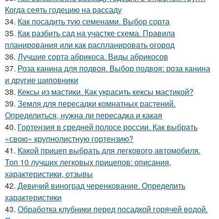
Когда сеять годецию на рассаду
34.
Как посадить тую семенами. Выбор сорта
35.
Как разбить сад на участке схема. Правила
планирования или как распланировать огород
36.
Лучшие сорта абрикоса. Виды абрикосов
37.
Роза канина для подвоя. Выбор подвоя: роза канина
и другие шиповники
38.
Кексы из мастики. Как украсить кексы мастикой?
39.
Земля для пересадки комнатных растений.
Определиться, нужна ли пересадка и какая
40.
Гортензия в средней полосе россии. Как выбрать
«свою» крупнолистную гортензию?
41.
Какой прицеп выбрать для легкового автомобиля.
Топ 10 лучших легковых прицепов: описания,
характеристики, отзывы
42.
Девичий виноград черенкование. Определить
характеристики
43.
Обработка клубники перед посадкой горячей водой.