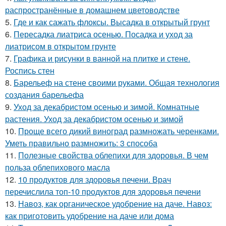
распространённые в домашнем цветоводстве
5.
Где и как сажать флоксы. Высадка в открытый грунт
6.
Пересадка лиатриса осенью. Посадка и уход за
лиатрисом в открытом грунте
7.
Графика и рисунки в ванной на плитке и стене.
Роспись стен
8.
Барельеф на стене своими руками. Общая технология
создания барельефа
9.
Уход за декабристом осенью и зимой. Комнатные
растения. Уход за декабристом осенью и зимой
10.
Проще всего дикий виноград размножать черенками.
Уметь правильно размножить: 3 способа
11.
Полезные свойства облепихи для здоровья. В чем
польза облепихового масла
12.
10 продуктов для здоровья печени. Врач
перечислила топ-10 продуктов для здоровья печени
13.
Навоз, как органическое удобрение на даче. Навоз:
как приготовить удобрение на даче или дома