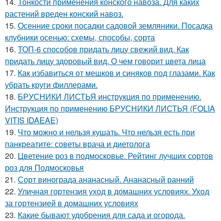
14.
Тонкости применения конского навоза. Для каких
растений вреден конский навоз.
15.
Осенние сроки посадки садовой земляники. Посадка
клубники осенью: схемы, способы, сорта
16.
ТОП-6 способов придать лицу свежий вид. Как
придать лицу здоровый вид. О чем говорит цвета лица
17.
Как избавиться от мешков и синяков под глазами. Как
убрать круги филлерами.
18.
БРУСНИКИ ЛИСТЬЯ инструкция по применению.
Инструкция по применению БРУСНИКИ ЛИСТЬЯ (FOLIA
VITIS IDAEAE)
19.
Что можно и нельзя кушать. Что нельзя есть при
панкреатите: советы врача и диетолога
20.
Цветение роз в подмосковье. Рейтинг лучших сортов
роз для Подмосковья
21.
Сорт винограда ананасный. Ананасный ранний
22.
Уличная гортензия уход в домашних условиях. Уход
за гортензией в домашних условиях
23.
Какие бывают удобрения для сада и огорода.