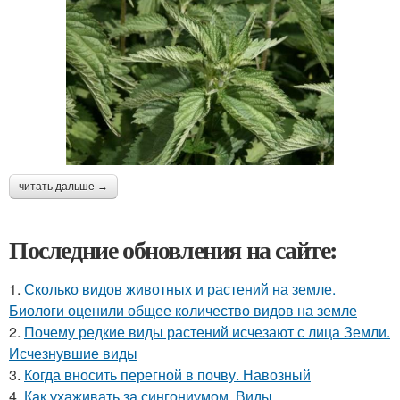
читать дальше →
Последние обновления на сайте:
1.
Сколько видов животных и растений на земле.
Биологи оценили общее количество видов на земле
2.
Почему редкие виды растений исчезают с лица Земли.
Исчезнувшие виды
3.
Когда вносить перегной в почву. Навозный
4.
Как ухаживать за сингониумом. Виды,