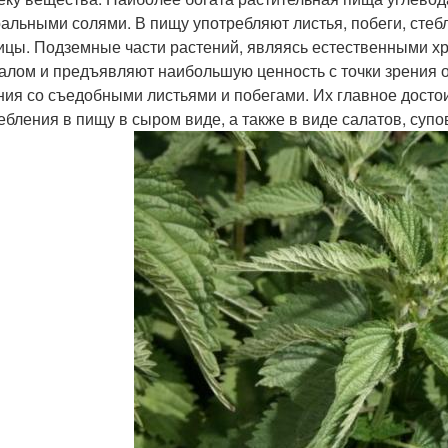
альными солями. В пищу употребляют листья, побеги, стебл
ицы. Подземные части растений, являясь естественными х
алом и предъявляют наибольшую ценность с точки зрения 
ния со съедобными листьями и побегами. Их главное досто
ебления в пищу в сыром виде, а также в виде салатов, супо