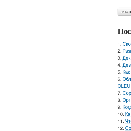
читат
Пос
1.
Ско
2.
Раз
3.
Дек
4.
Дев
5.
Как
6.
Обл
OLEU
7.
Сор
8.
Орг
9.
Ког
10.
Ка
11.
Чт
12.
Со