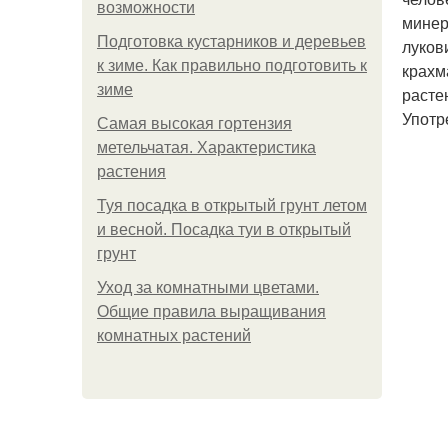
возможности
минер
Подготовка кустарников и деревьев
луков
к зиме. Как правильно подготовить к
крахм
зиме
расте
Употр
Самая высокая гортензия
метельчатая. Характеристика
растения
Туя посадка в открытый грунт летом
и весной. Посадка туи в открытый
грунт
Уход за комнатными цветами.
Общие правила выращивания
комнатных растений