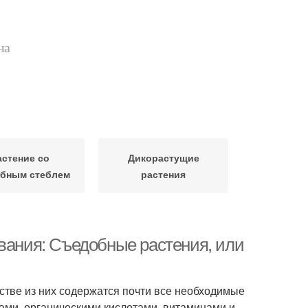
на
астение со
Дикорастущие
бным стеблем
растения
ивания: Съедобные растения, или
тве из них содержатся почти все необходимые
ами, органическими кислотами, витаминами и