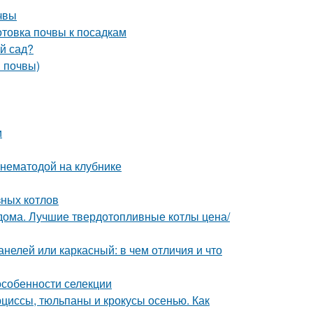
очвы
отовка почвы к посадкам
ый сад?
в почвы)
и
 нематодой на клубнике
зных котлов
 дома. Лучшие твердотопливные котлы цена/
нелей или каркасный: в чем отличия и что
особенности селекции
рциссы, тюльпаны и крокусы осенью. Как