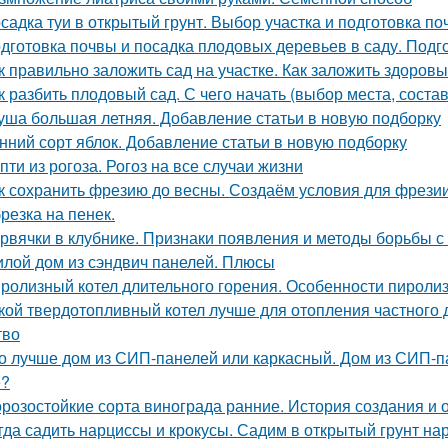
садка туи в открытый грунт. Выбор участка и подготовка п
дготовка почвы и посадка плодовых деревьев в саду. Подг
к правильно заложить сад на участке. Как заложить здоров
к разбить плодовый сад. С чего начать (выбор места, соста
уша большая летняя. Добавление статьи в новую подборку
нний сорт яблок. Добавление статьи в новую подборку
пти из рогоза. Рогоз на все случаи жизни
к сохранить фрезию до весны. Создаём условия для фрези
резка на пенек.
рвячки в клубнике. Признаки появления и методы борьбы с
лой дом из сэндвич панелей. Плюсы
ролизный котел длительного горения. Особенности пироли
кой твердотопливный котел лучше для отопления частного
тво
о лучше дом из СИП-панелей или каркасный. Дом из СИП-па
е?
розостойкие сорта винограда ранние. История создания и 
гда садить нарциссы и крокусы. Садим в открытый грунт на