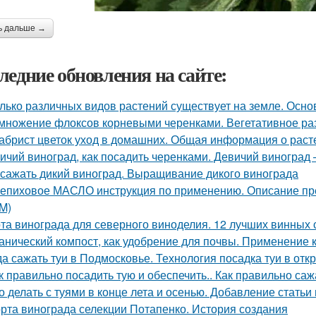
ь дальше →
ледние обновления на сайте:
лько различных видов растений существует на земле. Осн
множение флоксов корневыми черенками. Вегетативное р
абрист цветок уход в домашних. Общая информация о раст
ичий виноград, как посадить черенками. Девичий виногра
 сажать дикий виноград. Выращивание дикого винограда
епиховое МАСЛО инструкция по применению. Описание
M)
та винограда для северного виноделия. 12 лучших винных 
анический компост, как удобрение для почвы. Применение ко
да сажать туи в Подмосковье. Технология посадка туи в отк
к правильно посадить тую и обеспечить.. Как правильно саж
о делать с туями в конце лета и осенью. Добавление статьи
рта винограда селекции Потапенко. История создания