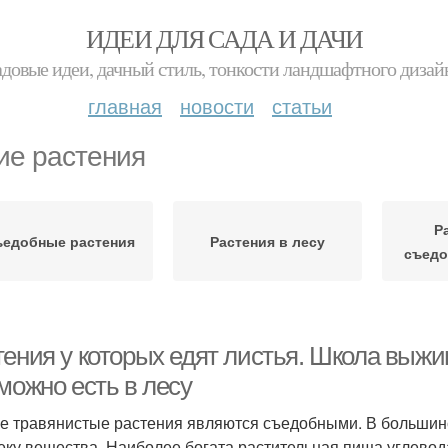
ИДЕИ ДЛЯ САДА И ДАЧИ
адовые идеи, дачный стиль, тонкости ландшафтного дизай
главная
новости
статьи
ие растения
Р
едобные растения
Растения в лесу
съедо
тения у которых едят листья. Школа выж
можно есть в лесу
е травянистые растения являются съедобными. В большинс
еку вещества. Наиболее богата растительная пища углевод