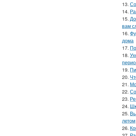
13.
Со
14.
Ра
15.
До
вам с
16.
Фу
дома
17.
По
18.
Ух
перио
19.
Пи
20.
Чт
21.
Мо
22.
Со
23.
Ре
24.
Шк
25.
Вы
летом
26.
Ко
27.
Ра