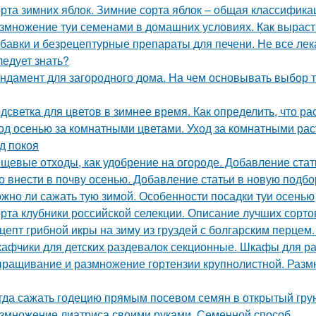
рта зимних яблок. Зимние сорта яблок – общая классифика
змножение туи семенами в домашних условиях. Как вырасти
бавки и безрецептурные препараты для печени. Не все лек
ледует знать?
ндамент для загородного дома. На чем основывать выбор т
дсветка для цветов в зимнее время. Как определить, что р
од осенью за комнатными цветами. Уход за комнатными ра
д покоя
щевые отходы, как удобрение на огороде. Добавление стат
о внести в почву осенью. Добавление статьи в новую подбо
жно ли сажать тую зимой. Особенности посадки туи осенью
рта клубники российской селекции. Описание лучших сорто
цепт грибной икры на зиму из груздей с болгарским перцем.
афчики для детских раздевалок секционные. Шкафы для р
ращивание и размножение гортензии крупнолистной. Раз
гда сажать годецию прямым посевом семян в открытый грунт
змножение лиатриса своими руками. Семенной способ