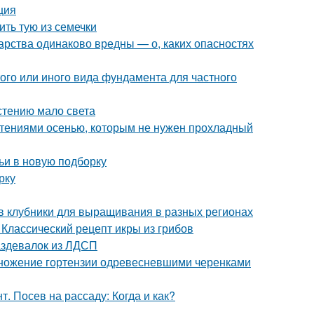
ция
ть тую из семечки
арства одинаково вредны — о, каких опасностях
ого или иного вида фундамента для частного
астению мало света
стениями осенью, которым не нужен прохладный
ьи в новую подборку
рку
в клубники для выращивания в разных регионах
 Классический рецепт икры из грибов
аздевалок из ЛДСП
множение гортензии одревесневшими черенками
. Посев на рассаду: Когда и как?