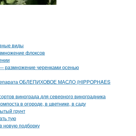
овные виды
азмножение флоксов
ении
д — размножение черенками осенью
 препарата ОБЛЕПИХОВОЕ МАСЛО (HIPPOPHAES
сортов винограда для северного виноградника
мпоста в огороде, в цветнике, в саду
рытый грунт
ать тую
 в новую подборку