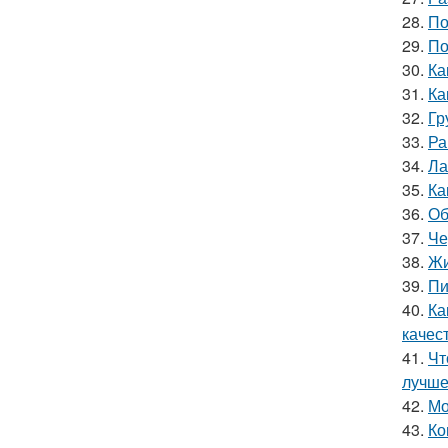
28.
По
29.
По
30.
Ка
31.
Ка
32.
Гр
33.
Ра
34.
Ла
35.
Ка
36.
Об
37.
Че
38.
Жи
39.
Пи
40.
Ка
качес
41.
Чт
лучш
42.
Мо
43.
Ко