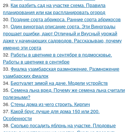
29.
Как разбить сад на участке схема. Правила
планирования или как распланировать огород
30.
Поздние сорта абрикоса. Ранние сорта абрикосов
31.
Один виноград описание сорта. Эти Винограды
прощает ошибки, дают Отличный и Вкусный урожай
даже у начинающих садоводов. Рассказываю, почему
именно эти сорта
32.
Работы в цветнике в сентябре в подмосковье.
Работы в цветнике в сентябре
33.
Фиалка узамбарская размножение. Размножение
узамбарских фиалок
34.
Биотуалет зимой на даче. Модели устройств
35.
Семена льна вред. Почему же семена льна считали
полезными?
36.
Стены дома из чего строить. Кирпич
37.
Какой брус лучше для дома 150 или 200.
Особенности
38.
Сколько посадить яблонь на участке. Плодовые