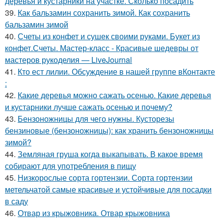
деревья и кустарники на участке. Сколько посадить
39.
Как бальзамин сохранить зимой. Как сохранить
бальзамин зимой
40.
Счеты из конфет и сушек своими руками. Букет из
конфет.Счеты. Мастер-класс - Красивые шедевры от
мастеров рукоделия — LiveJournal
41.
Кто ест лилии. Обсуждение в нашей группе вКонтакте
:
42.
Какие деревья можно сажать осенью. Какие деревья
и кустарники лучше сажать осенью и почему?
43.
Бензоножницы для чего нужны. Кусторезы
бензиновые (бензоножницы): как хранить бензоножницы
зимой?
44.
Земляная груша когда выкапывать. В какое время
собирают для употребления в пищу
45.
Низкорослые сорта гортензии. Сорта гортензии
метельчатой самые красивые и устойчивые для посадки
в саду
46.
Отвар из крыжовника. Отвар крыжовника