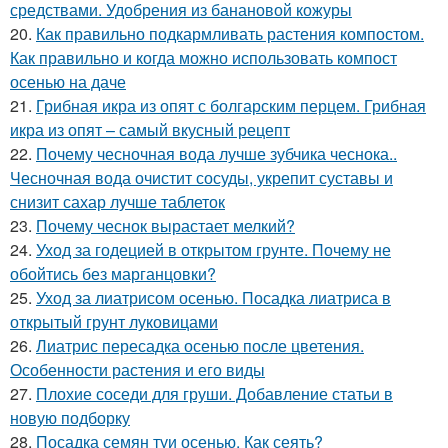
средствами. Удобрения из банановой кожуры
20.
Как правильно подкармливать растения компостом.
Как правильно и когда можно использовать компост
осенью на даче
21.
Грибная икра из опят с болгарским перцем. Грибная
икра из опят – самый вкусный рецепт
22.
Почему чесночная вода лучше зубчика чеснока..
Чесночная вода очистит сосуды, укрепит суставы и
снизит сахар лучше таблеток
23.
Почему чеснок вырастает мелкий?
24.
Уход за годецией в открытом грунте. Почему не
обойтись без марганцовки?
25.
Уход за лиатрисом осенью. Посадка лиатриса в
открытый грунт луковицами
26.
Лиатрис пересадка осенью после цветения.
Особенности растения и его виды
27.
Плохие соседи для груши. Добавление статьи в
новую подборку
28.
Посадка семян туи осенью. Как сеять?