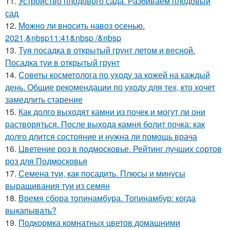
11.
Устройство плодового сада. Разбиваем плодовый
сад
12.
Можно ли вносить навоз осенью.
2021,&nbsp11:41&nbsp /&nbsp
13.
Туя посадка в открытый грунт летом и весной.
Посадка туи в открытый грунт
14.
Советы косметолога по уходу за кожей на каждый
день. Общие рекомендации по уходу для тех, кто хочет
замедлить старение
15.
Как долго выходят камни из почек и могут ли они
растворяться. После выхода камня болит почка: как
долго длится состояние и нужна ли помощь врача
16.
Цветение роз в подмосковье. Рейтинг лучших сортов
роз для Подмосковья
17.
Семена туи, как посадить. Плюсы и минусы
выращивания туи из семян
18.
Время сбора топинамбура. Топинамбур: когда
выкапывать?
19.
Подкормка комнатных цветов домашними