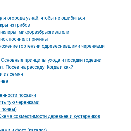
для огорода узнай, чтобы не ошибиться
кры из грибов
инклеры, микроразбрызгиватели
нок посинел: причины
множение гортензии одревесневшими черенками
. Основные принципы ухода и посадки годеции
. Посев на рассаду: Когда и как?
и из семян
очва
енности посадки
ить тую черенками
в почвы)
 Схема совместимости деревьев и кустарников
иями и фото (каталог)