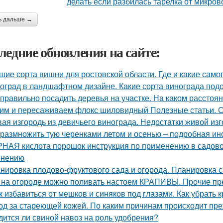
ь дальше →
ледние обновления на сайте:
шие сорта вишни для ростовской области. Где и какие са
оград в ландшафтном дизайне. Какие сорта винограда подо
 правильно посадить деревья на участке. На каком расстоя
им и пересаживаем флокс шиловидный Полезные статьи. С
ая изгородь из девичьего винограда. Недостатки живой изг
 размножить тую черенками летом и осенью – подробная ин
НАЯ кислота порошок инструкция по применению в садовод
енению
нировка плодово-фруктового сада и огорода. Планировка с
 на огороде можно поливать настоем КРАПИВЫ. Прочие п
к избавиться от мешков и синяков под глазами. Как убрать 
од за стареющей кожей. По каким причинам происходит пр
дится ли свиной навоз на роль удобрения?