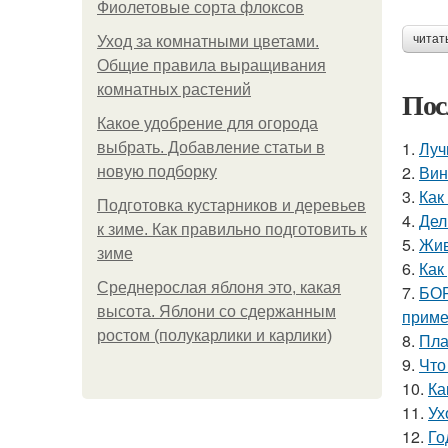
Фиолетовые сорта флоксов
читат
Уход за комнатными цветами.
Общие правила выращивания
комнатных растений
Пос
Какое удобрение для огорода
1.
Луч
выбрать. Добавление статьи в
2.
Вин
новую подборку
3.
Как
Подготовка кустарников и деревьев
4.
Дел
к зиме. Как правильно подготовить к
5.
Жив
зиме
6.
Как
Среднерослая яблоня это, какая
7.
БОР
высота. Яблони со сдержанным
прим
ростом (полукарлики и карлики)
8.
Пла
9.
Что
10.
Ка
11.
Ух
12.
Го