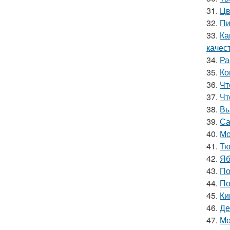
31.
Цв
32.
Пи
33.
Ка
качес
34.
Ра
35.
Ко
36.
Чт
37.
Чт
38.
Вы
39.
Са
40.
Мо
41.
Тю
42.
Яб
43.
По
44.
По
45.
Ки
46.
Де
47.
Мо