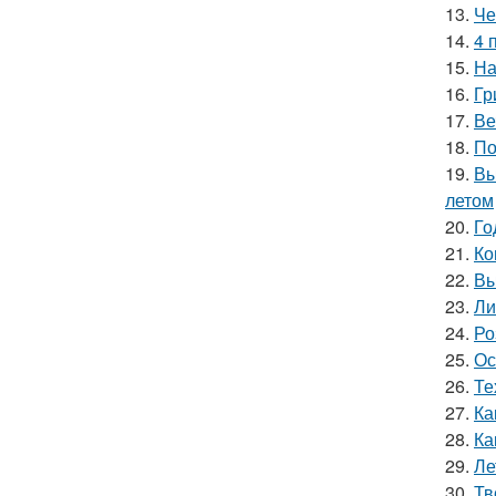
13.
Че
14.
4 
15.
На
16.
Гр
17.
Ве
18.
По
19.
Вы
летом
20.
Го
21.
Ко
22.
Вы
23.
Ли
24.
Ро
25.
Ос
26.
Те
27.
Ка
28.
Ка
29.
Ле
30.
Тв