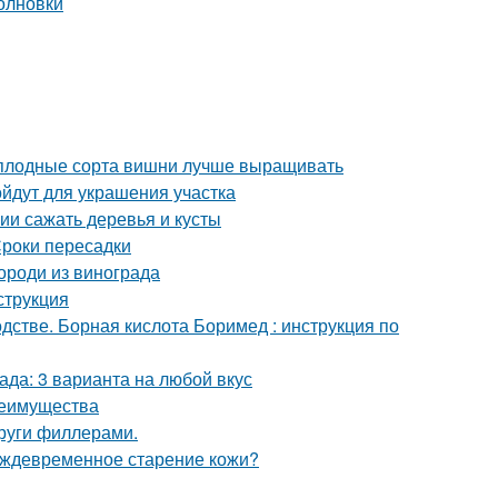
моплодные сорта вишни лучше выращивать
йдут для украшения участка
нии сажать деревья и кусты
роки пересадки
ороди из винограда
струкция
стве. Борная кислота Боримед : инструкция по
ада: 3 варианта на любой вкус
реимущества
круги филлерами.
еждевременное старение кожи?