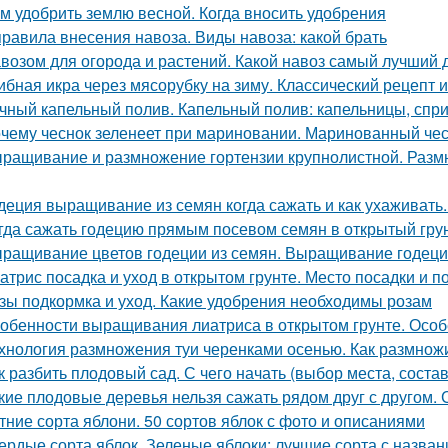
м удобрить землю весной. Когда вносить удобрения
правила внесения навоза. Виды навоза: какой брать
возом для огорода и растений. Какой навоз самый лучший 
ибная икра через мясорубку на зиму. Классический рецепт и
чный капельный полив. Капельный полив: капельницы, спр
чему чеснок зеленеет при мариновании. Маринованный чес
ращивание и размножение гортензии крупнолистной. Раз
деция выращивание из семян когда сажать и как ухаживать
гда сажать годецию прямым посевом семян в открытый грунт
ращивание цветов годеции из семян. Выращивание годеци
атрис посадка и уход в открытом грунте. Место посадки и п
зы подкормка и уход. Какие удобрения необходимы розам
обенности выращивания лиатриса в открытом грунте. Особ
хнология размножения туи черенками осенью. Как размнож
к разбить плодовый сад. С чего начать (выбор места, соста
кие плодовые деревья нельзя сажать рядом друг с другом.
тние сорта яблони. 50 сортов яблок с фото и описаниями
ердые сорта яблок. Зеленые яблоки: лучшие сорта с назван