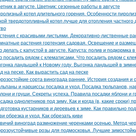
етник в августе. Цветник: сезонные работы в августе
ролизный котел длительного горения. Особенности пироли
кой твердотопливный котел лучше для отопления частного
тво
стения с красивыми листьями. Декоративно-лиственные ра
мнатные растения гортензия садовая. Освещение и разме
о делать с капустой в августе. Капуста: полив и подкормка в
о посадить рядом с клематисами. Что посадить рядом с кл
гонка ландышей к Новому году. Выгонка ландышей в зимн
д на песке. Как вырастить сад на песке
розостойкие сорта винограда ранние. История создания и 
льпаны и нарциссы посадка и уход. Посадка тюльпанов, на
лони и груши. Секреты успеха. Правила посадки яблони и 
садка однолетников под зиму. Как и когда (в, какие сроки)
дготовка кустарников и деревьев к зиме. Как правильно под
ви обрезка и уход. Как обрезать киви
вичий виноград размножение черенками осенью. Метод че
розоустойчивые розы для подмосковья. Лучшие зимостойкие