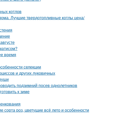
зных котлов
 дома. Лучшие твердотопливные котлы цена/
стения
щение
 августе
ематисом?
ее время
особенности селекции
рциссов и других луковичных
груши
 проводить подзимний посев однолетников
готовить к зиме
ренкования
 сорта роз, цветущие всё лето и особенности