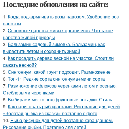
Последние обновления на сайте:
1.
Когда подкармливать розы навозом. Удобрение роз
навозом
2.
Основные царства живых организмов. Что такое
царства живой природы
3.
Бальзамин садовый зимовка. Бальзамин, как
вырастить летом и сохранить зимой
4.
Как посадить дерево весной на участке. Стоит ли
сажать весной?
5.
Сингониум, какой грунт подходит. Размножение
6.
Топ-11 Редкие сорта сингониума+мини сорта
7.
Размножение флоксов черенками летом и осенью.
Стеблевыми черенками
8.
Выбираем место под фруктовые посадки. Стиль
9.
Как нарисовать рыб красками. Рисование для детей
«Золотая рыбка из сказки» поэтапно с фото
10.
Рыба рисунок для детей поэтапно карандашом.
Рисование рыбки. Поэтапно для детей