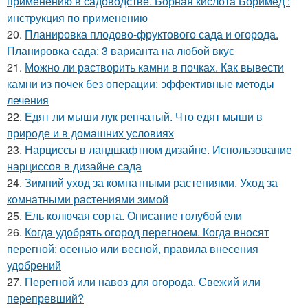
применению в садоводстве. Борная кислота Боримед :
инструкция по применению
20.
Планировка плодово-фруктового сада и огорода.
Планировка сада: 3 варианта на любой вкус
21.
Можно ли растворить камни в почках. Как вывести
камни из почек без операции: эффективные методы
лечения
22.
Едят ли мыши лук репчатый. Что едят мыши в
природе и в домашних условиях
23.
Нарциссы в ландшафтном дизайне. Использование
нарциссов в дизайне сада
24.
Зимний уход за комнатными растениями. Уход за
комнатными растениями зимой
25.
Ель колючая сорта. Описание голубой ели
26.
Когда удобрять огород перегноем. Когда вносят
перегной: осенью или весной, правила внесения
удобрений
27.
Перегной или навоз для огорода. Свежий или
перепревший?