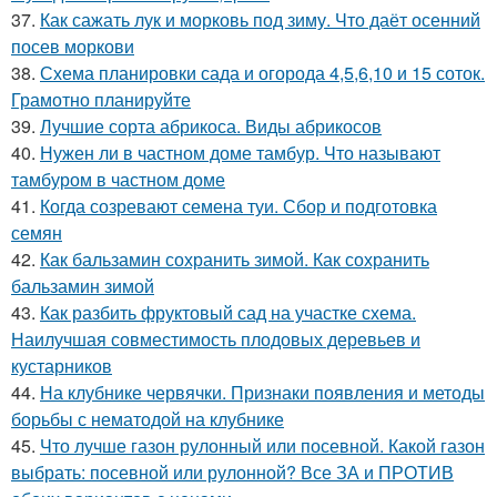
37.
Как сажать лук и морковь под зиму. Что даёт осенний
посев моркови
38.
Схема планировки сада и огорода 4,5,6,10 и 15 соток.
Грамотно планируйте
39.
Лучшие сорта абрикоса. Виды абрикосов
40.
Нужен ли в частном доме тамбур. Что называют
тамбуром в частном доме
41.
Когда созревают семена туи. Сбор и подготовка
семян
42.
Как бальзамин сохранить зимой. Как сохранить
бальзамин зимой
43.
Как разбить фруктовый сад на участке схема.
Наилучшая совместимость плодовых деревьев и
кустарников
44.
На клубнике червячки. Признаки появления и методы
борьбы с нематодой на клубнике
45.
Что лучше газон рулонный или посевной. Какой газон
выбрать: посевной или рулонной? Все ЗА и ПРОТИВ