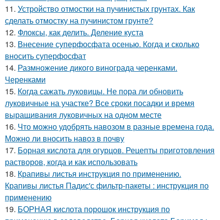
11.
Устройство отмостки на пучинистых грунтах. Как
сделать отмостку на пучинистом грунте?
12.
Флоксы, как делить. Деление куста
13.
Внесение суперфосфата осенью. Когда и сколько
вносить суперфосфат
14.
Размножение дикого винограда черенками.
Черенками
15.
Когда сажать луковицы. Не пора ли обновить
луковичные на участке? Все сроки посадки и время
выращивания луковичных на одном месте
16.
Что можно удобрять навозом в разные времена года.
Можно ли вносить навоз в почву
17.
Борная кислота для огурцов. Рецепты приготовления
растворов, когда и как использовать
18.
Крапивы листья инструкция по применению.
Крапивы листья Падис'с фильтр-пакеты : инструкция по
применению
19.
БОРНАЯ кислота порошок инструкция по