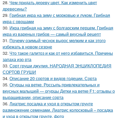
28.
Чем придать дереву цвет. Как изменить цвет
древесины?
29.
Грибная икра на зиму с морковью и луком. Грибная
икра с овощами
30.
Икра грибная на зиму с болгарским перцем. Грибная
икра из вареных грибов — самый вкусный рецепт
31.
Почему озимый чеснок вырос мелким и как этого
избежать в новом сезоне
32.
Что такое галитоз и как от него избавиться. Причины
запаха изо рта
33.
Сорт груши джулия. НАРОДНАЯ ЭНЦИКЛОПЕДИЯ
СОРТОВ ГРУШИ
34.
Описание 20 сортов и видов годеции. Сорта
35.
Огурцы на ветке. Россыпь привлекательных и
вкусных малышей — огурцы Детки на ветке F1: отзывы о
выращивании, описание сорта
36.
Лиатрис посадка и уход в открытом грунте
размножение семенами. Лиатрис колосковый – посадка
и уход в открытом грунте, фото