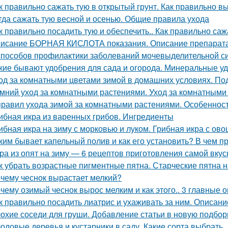
к правильно сажать тую в открытый грунт. Как правильно в
гда сажать тую весной и осенью. Общие правила ухода
к правильно посадить тую и обеспечить.. Как правильно саж
исание БОРНАЯ КИСЛОТА показания. Описание препара
способов профилактики заболеваний мочевыделительной с
кие бывают удобрения для сада и огорода. Минеральные у
од за комнатными цветами зимой в домашних условиях. Под
мний уход за комнатными растениями. Уход за комнатными
правил ухода зимой за комнатными растениями. Особеннос
ибная икра из варенных грибов. Ингредиенты
ибная икра на зиму с морковью и луком. Грибная икра с ов
ким бывает капельный полив и как его установить? В чем 
ра из опят на зиму — 6 рецептов приготовления самой вкус
к убрать возрастные пигментные пятна. Старческие пятна н
чему чеснок вырастает мелкий?
чему озимый чеснок вырос мелким и как этого.. 3 главные 
к правильно посадить лиатрис и ухаживать за ним. Описание
охие соседи для груши. Добавление статьи в новую подбор
одовые деревья и кустарники в саду. Какие сорта выбрать