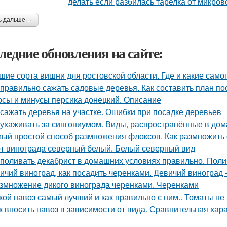
ь дальше →
ледние обновления на сайте:
шие сорта вишни для ростовской области. Где и какие са
 правильно сажать садовые деревья. Как составить план по
сы и минусы персика донецкий. Описание
 сажать деревья на участке. Ошибки при посадке деревьев
 ухаживать за сингониумом. Виды, распространённые в до
ый простой способ размножения флоксов. Как размножить
т винограда северный белый. Белый северный вид
 поливать декабрист в домашних условиях правильно. Поли
ичий виноград, как посадить черенками. Девичий виногра
змножение дикого винограда черенками. Черенками
кой навоз самый лучший и как правильно с ним.. Томаты не
к вносить навоз в зависимости от вида. Сравнительная хар