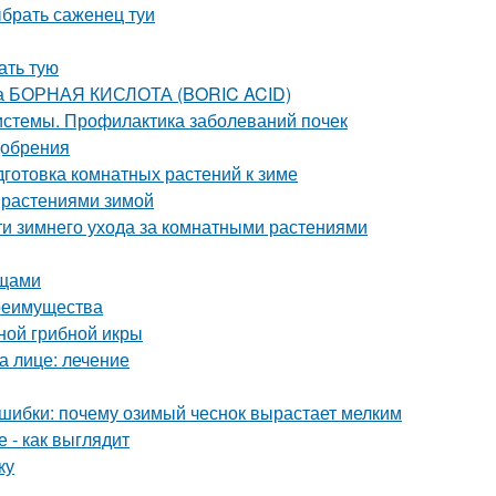
ыбрать саженец туи
ать тую
та БОРНАЯ КИСЛОТА (BORIC ACID)
истемы. Профилактика заболеваний почек
добрения
готовка комнатных растений к зиме
 растениями зимой
ти зимнего ухода за комнатными растениями
ощами
преимущества
ной грибной икры
а лице: лечение
ошибки: почему озимый чеснок вырастает мелким
 - как выглядит
ку