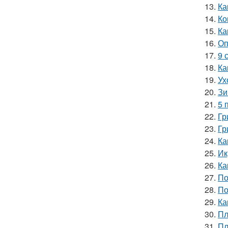
13.
Ка
14.
Ко
15.
Ка
16.
Оп
17.
9 
18.
Ка
19.
Ух
20.
Зи
21.
5 
22.
Гр
23.
Гр
24.
Ка
25.
Ик
26.
Ка
27.
По
28.
По
29.
Ка
30.
Пл
31.
Пл