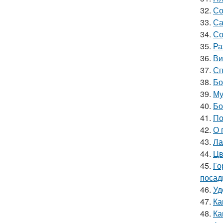
32.
Со
33.
Са
34.
Со
35.
Ра
36.
Ви
37.
Сп
38.
Бо
39.
Му
40.
Бо
41.
По
42.
О 
43.
Ла
44.
Цв
45.
Го
посад
46.
Уд
47.
Ка
48.
Ка