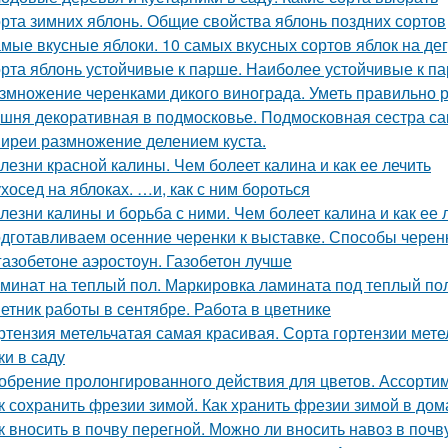
рта зимних яблонь. Общие свойства яблонь поздних сортов
мые вкусные яблоки. 10 самых вкусных сортов яблок на д
рта яблонь устойчивые к парше. Наиболее устойчивые к па
змножение черенками дикого винограда. Уметь правильно р
шня декоративная в подмосковье. Подмосковная сестра са
иреи размножение делением куста.
лезни красной калины. Чем болеет калина и как ее лечить
хосед на яблоках. …и, как с ним бороться
лезни калины и борьба с ними. Чем болеет калина и как ее 
дготавливаем осенние черенки к выставке. Способы черенк
газобетоне аэростоун. Газобетон лучше
минат на теплый пол. Маркировка ламината под теплый по
етник работы в сентябре. Работа в цветнике
ртензия метельчатая самая красивая. Сорта гортензии мет
ки в саду
обрение пролонгированного действия для цветов. Ассорти
к сохранить фрезии зимой. Как хранить фрезии зимой в до
к вносить в почву перегной. Можно ли вносить навоз в почв