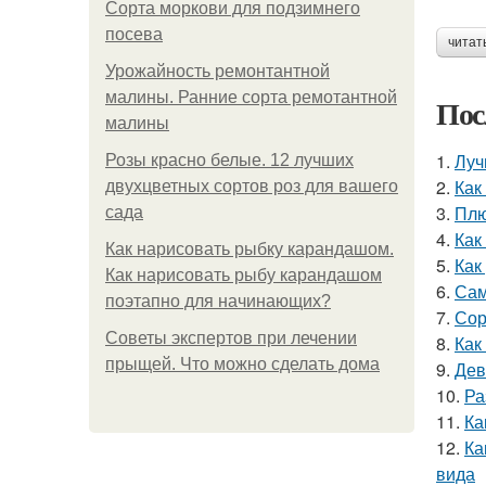
Сорта моркови для подзимнего
посева
читат
Урожайность ремонтантной
малины. Ранние сорта ремотантной
Пос
малины
1.
Луч
Розы красно белые. 12 лучших
2.
Как
двухцветных сортов роз для вашего
3.
Плю
сада
4.
Как
Как нарисовать рыбку карандашом.
5.
Как
Как нарисовать рыбу карандашом
6.
Сам
поэтапно для начинающих?
7.
Сор
Советы экспертов при лечении
8.
Как
прыщей. Что можно сделать дома
9.
Дев
10.
Ра
11.
Ка
12.
Ка
вида