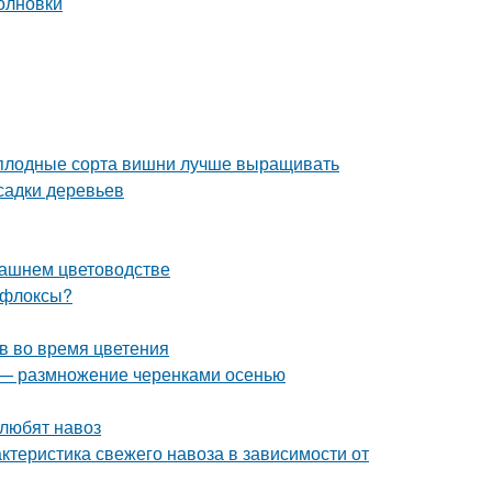
моплодные сорта вишни лучше выращивать
садки деревьев
машнем цветоводстве
 флоксы?
в во время цветения
д — размножение черенками осенью
 любят навоз
актеристика свежего навоза в зависимости от