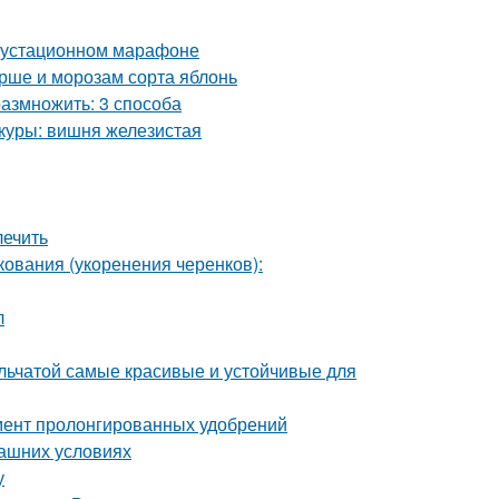
егустационном марафоне
рше и морозам сорта яблонь
азмножить: 3 способа
куры: вишня железистая
лечить
ования (укоренения черенков):
л
ельчатой самые красивые и устойчивые для
мент пролонгированных удобрений
машних условиях
у