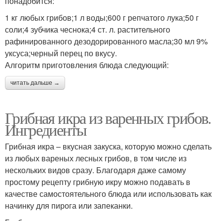
понадобится:
1 кг любых грибов;1 л воды;600 г репчатого лука;50 г
соли;4 зубчика чеснока;4 ст. л. растительного
Икра из подосиновиков
Икра от лазерсона
рафинированного дезодорированного масла;30 мл 9%
уксуса;черный перец по вкусу.
Алгоритм приготовления блюда следующий:
читать дальше →
Ароматная икра
Икра с грибами
Грибная икра из варенных грибов.
Ингредиенты
Икры из опят
Грибная икра – вкусная закуска, которую можно сделать
из любых вареных лесных грибов, в том числе из
нескольких видов сразу. Благодаря даже самому
простому рецепту грибную икру можно подавать в
качестве самостоятельного блюда или использовать как
начинку для пирога или запеканки.