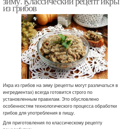
зиму. Классический рецепт икры
из грибов
Икра из вареных
Икры на зиму
грибов
Икра с луком
Вкусная икра
Икра из грибов на зиму (рецепты могут различаться в
Икра из вареных опят
Опёнки на зиму
ингредиентах) всегда готовится строго по
установленным правилам. Это обусловлено
особенностям технологического процесса обработки
грибов для употребления в пищу.
Икра из белых
Икра из ножек
Для приготовления по классическому рецепту