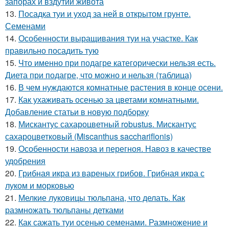
запорах и вздутии живота
13.
Посадка туи и уход за ней в открытом грунте.
Семенами
14.
Особенности выращивания туи на участке. Как
правильно посадить тую
15.
Что именно при подагре категорически нельзя есть.
Диета при подагре, что можно и нельзя (таблица)
16.
В чем нуждаются комнатные растения в конце осени.
17.
Как ухаживать осенью за цветами комнатными.
Добавление статьи в новую подборку
18.
Мискантус сахароцветный robustus. Мискантус
сахароцветковый (Miscanthus sacchariflonis)
19.
Особенности навоза и перегноя. Навоз в качестве
удобрения
20.
Грибная икра из вареных грибов. Грибная икра с
луком и морковью
21.
Мелкие луковицы тюльпана, что делать. Как
размножать тюльпаны детками
22.
Как сажать туи осенью семенами. Размножение и