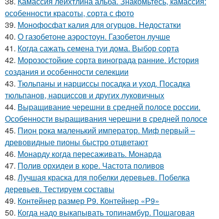
38.
Камассия лейхтлина альба. Знакомьтесь, камассия:
особенности красоты, сорта с фото
39.
Монофосфат калия для огурцов. Недостатки
40.
О газобетоне аэростоун. Газобетон лучше
41.
Когда сажать семена туи дома. Выбор сорта
42.
Морозостойкие сорта винограда ранние. История
создания и особенности селекции
43.
Тюльпаны и нарциссы посадка и уход. Посадка
тюльпанов, нарциссов и других луковичных
44.
Выращивание черешни в средней полосе россии.
Особенности выращивания черешни в средней полосе
45.
Пион рока маленький император. Миф первый –
древовидные пионы быстро отцветают
46.
Монарду когда пересаживать. Монарда
47.
Полив орхидеи в коре. Частота поливов
48.
Лучшая краска для побелки деревьев. Побелка
деревьев. Тестируем составы
49.
Контейнер размер P9. Контейнер «Р9»
50.
Когда надо выкапывать топинамбур. Пошаговая