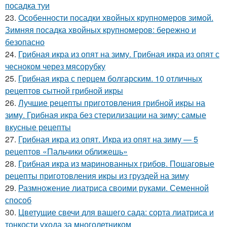
посадка туи
23.
Особенности посадки хвойных крупномеров зимой.
Зимняя посадка хвойных крупномеров: бережно и
безопасно
24.
Грибная икра из опят на зиму. Грибная икра из опят с
чесноком через мясорубку
25.
Грибная икра с перцем болгарским. 10 отличных
рецептов сытной грибной икры
26.
Лучшие рецепты приготовления грибной икры на
зиму. Грибная икра без стерилизации на зиму: самые
вкусные рецепты
27.
Грибная икра из опят. Икра из опят на зиму — 5
рецептов «Пальчики оближешь»
28.
Грибная икра из маринованных грибов. Пошаговые
рецепты приготовления икры из груздей на зиму
29.
Размножение лиатриса своими руками. Семенной
способ
30.
Цветущие свечи для вашего сада: сорта лиатриса и
тонкости ухода за многолетником