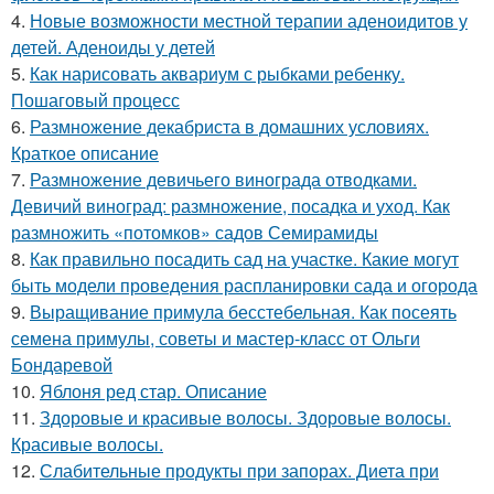
4.
Новые возможности местной терапии аденоидитов у
детей. Аденоиды у детей
5.
Как нарисовать аквариум с рыбками ребенку.
Пошаговый процесс
6.
Размножение декабриста в домашних условиях.
Краткое описание
7.
Размножение девичьего винограда отводками.
Девичий виноград: размножение, посадка и уход. Как
размножить «потомков» садов Семирамиды
8.
Как правильно посадить сад на участке. Какие могут
быть модели проведения распланировки сада и огорода
9.
Выращивание примула бесстебельная. Как посеять
семена примулы, советы и мастер-класс от Ольги
Бондаревой
10.
Яблоня ред стар. Описание
11.
Здоровые и красивые волосы. Здоровые волосы.
Красивые волосы.
12.
Слабительные продукты при запорах. Диета при