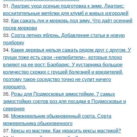
31.
Лиатрис уход осенью подготовка к зиме. Лиатрис:
восхитительные метёлки для клумб и живых изгородей
32.
Как сажать лук и морковь под зиму. Что даёт осенний
посев моркови
33.
Сорта летних яблонь. Добавление статьи в новую
подборку
34.
Какие деревья нельзя сажать рядом друг с другом. У
груши тоже есть свои «нелюбители», которые плохо
влияют на ее рост: Барбарис. У кустарника большое
количество схожих с грушей болезней и вредителей,
поэтому такое соседство точно не сулит ничего
хорошего.
35.
Розы для Подмосковья зимостойкие. 7 самых
зимостойких сортов роз для посадки в Подмосковье и
севернее
36.
Можжевельник обыкновенный сорта. Сорта
можевельника обыкновенного
37.
Кексы из мастики. Как украсить кексы мастикой?