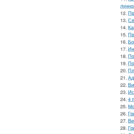
лунно
12.
Пр
13.
Се
14.
Ка
15.
Пр
16.
Бо
17.
Ин
18.
По
19.
По
20.
Пл
21.
Ад
22.
Ви
23.
Ис
24.
4 
25.
Мо
26.
Гр
27.
Ве
28.
Гр