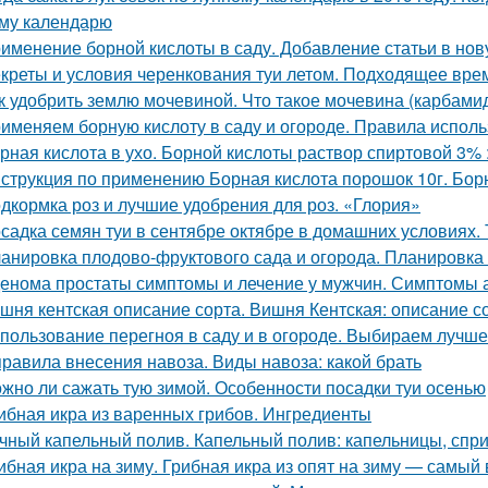
му календарю
именение борной кислоты в саду. Добавление статьи в нов
креты и условия черенкования туи летом. Подходящее вре
к удобрить землю мочевиной. Что такое мочевина (карбами
именяем борную кислоту в саду и огороде. Правила испол
рная кислота в ухо. Борной кислоты раствор спиртовой 3%
струкция по применению Борная кислота порошок 10г. Борн
дкормка роз и лучшие удобрения для роз. «Глория»
садка семян туи в сентябре октябре в домашних условиях. 
анировка плодово-фруктового сада и огорода. Планировка 
енома простаты симптомы и лечение у мужчин. Симптомы
шня кентская описание сорта. Вишня Кентская: описание со
пользование перегноя в саду и в огороде. Выбираем лучш
правила внесения навоза. Виды навоза: какой брать
жно ли сажать тую зимой. Особенности посадки туи осенью
ибная икра из варенных грибов. Ингредиенты
чный капельный полив. Капельный полив: капельницы, спр
ибная икра на зиму. Грибная икра из опят на зиму — самый