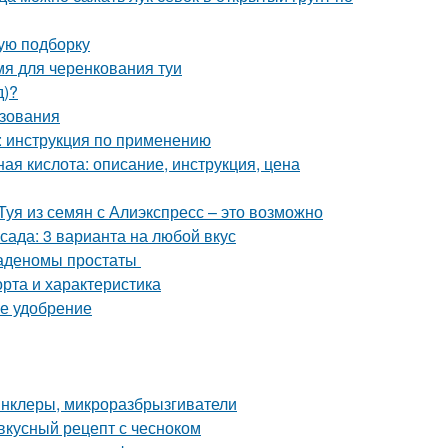
ую подборку
мя для черенкования туи
д)?
ьзования
 : инструкция по применению
ая кислота: описание, инструкция, цена
Туя из семян с Алиэкспресс – это возможно
сада: 3 варианта на любой вкус
 аденомы простаты
рта и характеристика
ее удобрение
инклеры, микроразбрызгиватели
 вкусный рецепт с чесноком