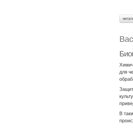
читат
Вас
Био
Химич
для ч
обраб
Защит
культ
приве
В так
проис