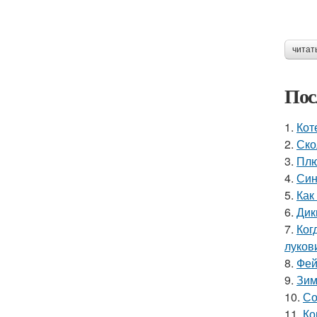
читат
Пос
1.
Кот
2.
Ско
3.
Плю
4.
Син
5.
Как
6.
Дик
7.
Ког
луков
8.
Фей
9.
Зим
10.
Со
11.
Ко