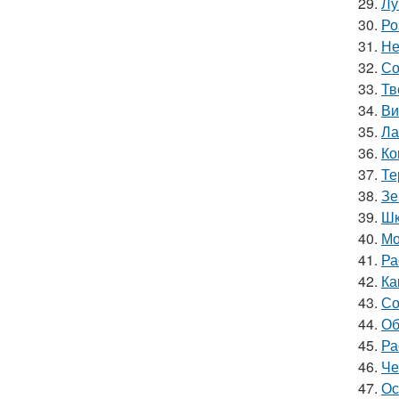
29.
Лу
30.
Ро
31.
Не
32.
Со
33.
Тв
34.
Ви
35.
Ла
36.
Ко
37.
Те
38.
Зе
39.
Шк
40.
Мо
41.
Ра
42.
Ка
43.
Со
44.
Об
45.
Ра
46.
Че
47.
Ос