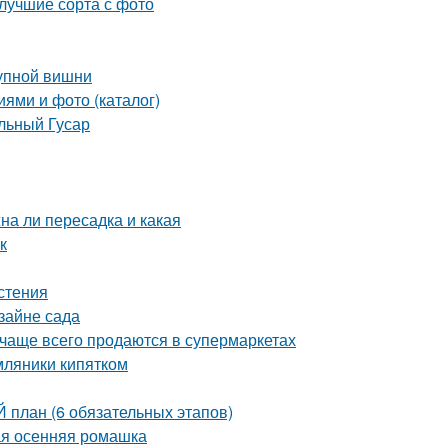
 лучшие сорта с фото
рупной вишни
иями и фото (каталог)
льный Гусар
на ли пересадка и какая
к
стения
зайне сада
 чаще всего продаются в супермаркетах
мляники кипятком
план (6 обязательных этапов)
ая осенняя ромашка