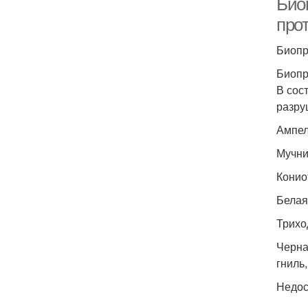
Био
про
Биопр
Биопр
В сос
разру
Ампе
Мучни
Конио
Белая
Трихо
Черна
гниль
Недос