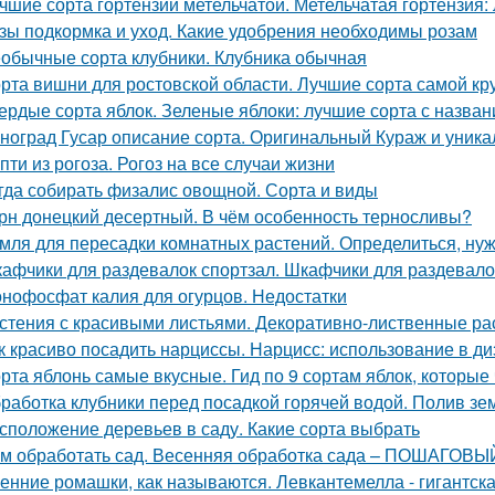
чшие сорта гортензии метельчатой. Метельчатая гортензия:
зы подкормка и уход. Какие удобрения необходимы розам
обычные сорта клубники. Клубника обычная
рта вишни для ростовской области. Лучшие сорта самой к
ердые сорта яблок. Зеленые яблоки: лучшие сорта с назван
ноград Гусар описание сорта. Оригинальный Кураж и уника
пти из рогоза. Рогоз на все случаи жизни
гда собирать физалис овощной. Сорта и виды
рн донецкий десертный. В чём особенность терносливы?
мля для пересадки комнатных растений. Определиться, нуж
афчики для раздевалок спортзал. Шкафчики для раздевало
нофосфат калия для огурцов. Недостатки
стения с красивыми листьями. Декоративно-лиственные ра
к красиво посадить нарциссы. Нарцисс: использование в ди
рта яблонь самые вкусные. Гид по 9 сортам яблок, которые
работка клубники перед посадкой горячей водой. Полив зе
сположение деревьев в саду. Какие сорта выбрать
м обработать сад. Весенняя обработка сада – ПОШАГОВЫЙ 
енние ромашки, как называются. Левкантемелла - гигантск