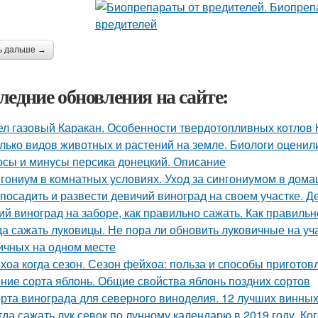
ь дальше →
ледние обновления на сайте:
ел газовый Каракан. Особенности твердотопливных котлов 
лько видов животных и растений на земле. Биологи оценил
сы и минусы персика донецкий. Описание
гониум в комнатных условиях. Уход за сингониумом в дом
 посадить и развести девичий виноград на своем участке.
ий виноград на заборе, как правильно сажать. Как правильн
да сажать луковицы. Не пора ли обновить луковичные на у
ичных на одном месте
хоа когда сезон. Сезон фейхоа: польза и способы приготов
ние сорта яблонь. Общие свойства яблонь поздних сортов
рта винограда для северного виноделия. 12 лучших винных
гда сажать лук севок по лунному календарю в 2019 году. Ко