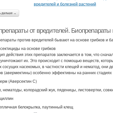
ь дальше →
препараты от вредителей. Биопрепараты 
епараты против вредителей бывают на основе грибков и ба
сектициды на основе грибков
ип действия этих препаратов заключается в том, что сначал
 уничтожают их. Это происходит с помощью веществ, которые 
х сосущих насекомых, в частности клещей и нематод, они д
ов (авермектины) особенно эффективны на ранних стадиях р
ерм (Аверсектин С)
, нематоды, колорадский жук, пяденицы, листовертки, совки
циллин
тепличная белокрылка, паутинный клещ