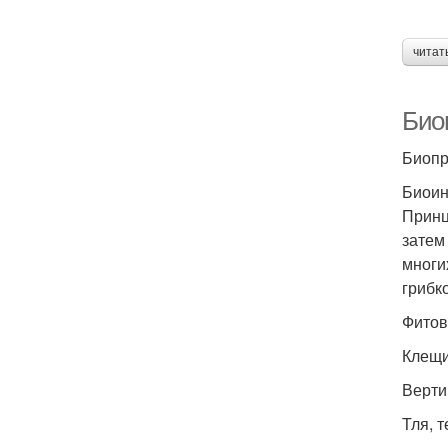
читат
Био
Биопр
Биоин
Принц
затем
многи
грибк
Фитов
Клещи
Верти
Тля, 