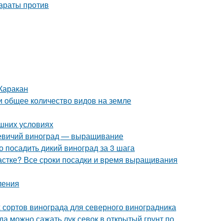
Каракан
и общее количество видов на земле
ашних условиях
 Девичий виноград — выращивание
о посадить дикий виноград за 3 шага
частке? Все сроки посадки и время выращивания
ления
 сортов винограда для северного виноградника
гда можно сажать лук севок в открытый грунт по