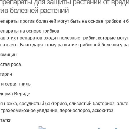
препараты для защиты растений от вреди
тив болезней растений
епараты против болезней могут быть на основе грибков и б
епараты на основе грибков
тав этих препаратов входят полезные грибки, которые могу
шать его. Благодаря этому развитие грибковой болезни у р
ломицин
стая роса
тирин
 и серая гниль
дерма Вериде
я ножка, сосудистый бактериоз, слизистый бактериоз, альт
, трахеомикозное увядание, пероноспороз, аскохитоз
татки