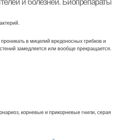
телей и болезней. Биопрепараты
актерий.
т проникать в мицелий вредоносных грибков и
астений замедляется или вообще прекращается.
ернариоз, корневые и прикорневые гнили, серая