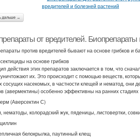
ь дальше →
препараты от вредителей. Биопрепараты 
епараты против вредителей бывают на основе грибков и ба
сектициды на основе грибков
ип действия этих препаратов заключается в том, что сначал
 уничтожают их. Это происходит с помощью веществ, которые 
х сосущих насекомых, в частности клещей и нематод, они д
ов (авермектины) особенно эффективны на ранних стадиях р
ерм (Аверсектин С)
, нематоды, колорадский жук, пяденицы, листовертки, совки
циллин
тепличная белокрылка, паутинный клещ