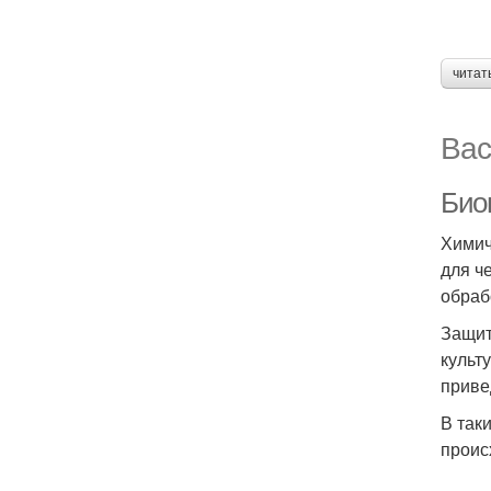
читат
Вас
Био
Химич
для ч
обраб
Защит
культ
приве
В так
проис