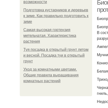
Био
возможности
про
Подготовка кустарников и деревьев
к зиме. Как правильно подготовить к
Биопр
зиме
Биопр
Самая высокая гортензия
В сос
метельчатая. Характеристика
разру
растения
Ампе
Туя посадка в открытый грунт летом
Мучни
и весной. Посадка туи в открытый
грунт
Конио
Уход за комнатными цветами.
Белая
Общие правила выращивания
Трихо
комнатных растений
Черна
гниль
Недос