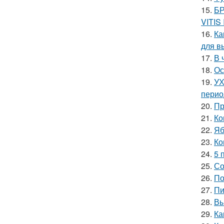
15.
БР
VITIS
16.
Ка
для в
17.
В 
18.
Ос
19.
УХ
перио
20.
Пр
21.
Ко
22.
Яб
23.
Ко
24.
5 
25.
Со
26.
По
27.
Пи
28.
Вы
29.
Ка