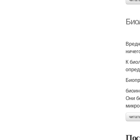
читат
Био
Вредн
ничег
К био
опред
Биопр
биоин
Они б
микро
читат
Пос