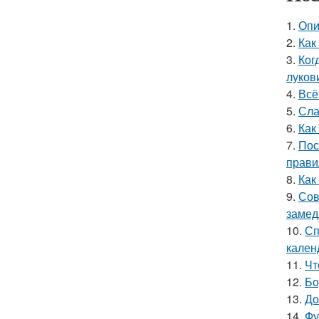
1.
Опи
2.
Как
3.
Ког
луков
4.
Всё
5.
Сла
6.
Как
7.
Пос
прави
8.
Как
9.
Сов
замед
10.
Сп
кален
11.
Чт
12.
Бо
13.
До
14.
Фу