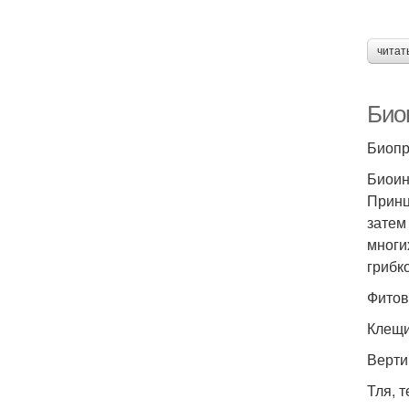
читат
Био
Биопр
Биоин
Принц
затем
многи
грибк
Фитов
Клещи
Верти
Тля, 