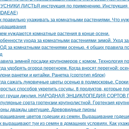
УСНИКИ ЛИСТЬЯ инструкция по применению. Инструкци
 IDAEAE)
к правильно ухаживать за комнатными растениями. Что нуж
ыращивания
чем нуждаются комнатные растения в конце осени.
обенности ухода за комнатными растениями зимой. Уход з
ОД за комнатными растениями осенью. 4 общих правила по
д
авила зимней посадки крупномеров с комом. Технология п
гда удобрять огород перегноем. Когда вносят перегной: ос
лони ранетки и китайки. Ранетка (сортотип яблок)
гда сажать луковичные цветы осенью в подмосковье. Сроки
простых способов укрепить сосуды. 8 продуктов, которые п
рт груши джулия. НАРОДНАЯ ЭНЦИКЛОПЕДИЯ СОРТОВ
пулярные сорта гортензии крупнолистной. Гортензия крупно
оны дважды цветущие. Древовидные пионы
ращивание цветов годеции из семян. Выращивание годеци
к выращивают туи из семян в домашних условиях. Как ухаж