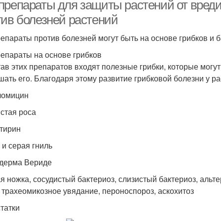
препараты для защиты растений от вреди
тив болезней растений
епараты против болезней могут быть на основе грибков и б
епараты на основе грибков
тав этих препаратов входят полезные грибки, которые могу
шать его. Благодаря этому развитие грибковой болезни у р
ломицин
стая роса
тирин
 и серая гниль
дерма Вериде
я ножка, сосудистый бактериоз, слизистый бактериоз, альт
, трахеомикозное увядание, пероноспороз, аскохитоз
татки