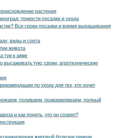
происхождение растения
иноград: тонкости посадки и ухода
частке? Все сроки посадки и время выращивания
аду, виды и сорта
утии живота
а туи к зиме
го высаживать тую: сроки, агротехнические
ния
екомендации по уходу для тех, кто хочет
множаем, поливаем, подкармливаем, полный
воза и как понять, что он созрел?
 инструкция
возникновения жировой болезни печени