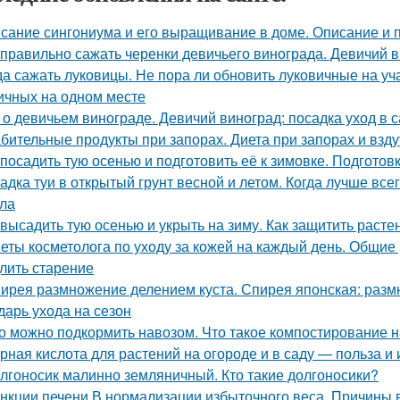
сание сингониума и его выращивание в доме. Описание и 
 правильно сажать черенки девичьего винограда. Девичий в
да сажать луковицы. Не пора ли обновить луковичные на у
ичных на одном месте
 о девичьем винограде. Девичий виноград: посадка уход в с
бительные продукты при запорах. Диета при запорах и взд
 посадить тую осенью и подготовить её к зимовке. Подготовк
адка туи в открытый грунт весной и летом. Когда лучше все
ла
 высадить тую осенью и укрыть на зиму. Как защитить расте
еты косметолога по уходу за кожей на каждый день. Общие р
лить старение
ирея размножение делением куста. Спирея японская: раз
дарь ухода на сезон
о можно подкормить навозом. Что такое компостирование на
рная кислота для растений на огороде и в саду — польза и
лгоносик малинно земляничный. Кто такие долгоносики?
нкции печени В нормализации избыточного веса. Причины 