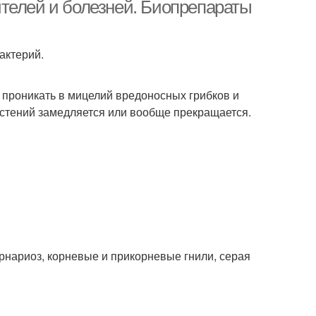
телей и болезней. Биопрепараты
актерий.
т проникать в мицелий вредоносных грибков и
астений замедляется или вообще прекращается.
ернариоз, корневые и прикорневые гнили, серая