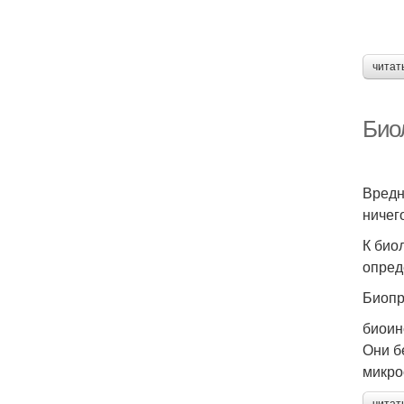
читат
Био
Вредн
ничег
К био
опред
Биопр
биоин
Они б
микро