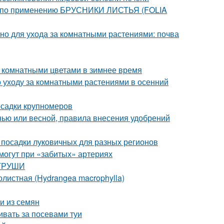
я по применению БРУСНИКИ ЛИСТЬЯ (FOLIA
но для ухода за комнатными растениями: почва
а комнатными цветами в зимнее время
 уходу за комнатными растениями в осенний
осадки крупномеров
енью или весной, правила внесения удобрений
 посадки луковичных для разных регионов
омогут при «забитых» артериях
 ГРУШИ
листная (Hydrangea macrophylla)
и из семян
ивать за посевами туи