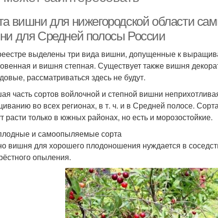
та вишни для нижегородской области сам
ни для Средней полосы России
реестре выделены три вида вишни, допущенные к выращив
овенная и вишня степная. Существует также вишня декорат
довые, рассматриваться здесь не будут.
ая часть сортов войлочной и степной вишни неприхотливая
иванию во всех регионах, в т. ч. и в Средней полосе. Со
ут расти только в южных районах, но есть и морозостойкие.
лодные и самоопыляемые сорта
о вишня для хорошего плодоношения нуждается в соседст
рёстного опыления.