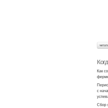
читат
Ког
Как с
ферме
Перио
с нач
успев
Сбор 