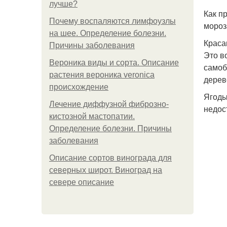
лучше?
Как п
Почему воспаляются лимфоузлы
мороз
на шее. Определение болезни.
Краса
Причины заболевания
Это в
Вероника виды и сорта. Описание
самоб
растения вероника veronica
дерев
происхождение
Ягоды
Лечение диффузной фиброзно-
недос
кистозной мастопатии.
Определение болезни. Причины
заболевания
Описание сортов винограда для
северных широт. Виноград на
севере описание