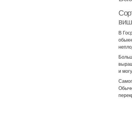
Сор
виш
В Гос
обыкн
непло
Больш
выращ
и мог
Самоп
Обычн
перек