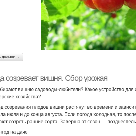
ь дальше →
да созревает вишня. Сбор урожая
обирают вишню садоводы-любители? Какое устройство для 
рские хозяйства?
д созревания плодов вишни растянут во времени и зависит о
ала июля и до конца августа. Если погода холодная, то пос
ают созреть ранние сорта. Завершают сезон — позднеспел
ягод на даче