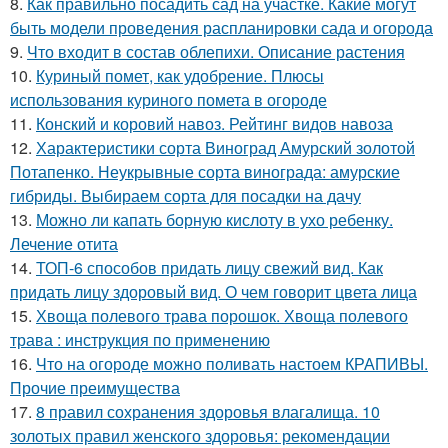
8.
Как правильно посадить сад на участке. Какие могут
быть модели проведения распланировки сада и огорода
9.
Что входит в состав облепихи. Описание растения
10.
Куриный помет, как удобрение. Плюсы
использования куриного помета в огороде
11.
Конский и коровий навоз. Рейтинг видов навоза
12.
Характеристики сорта Виноград Амурский золотой
Потапенко. Неукрывные сорта винограда: амурские
гибриды. Выбираем сорта для посадки на дачу
13.
Можно ли капать борную кислоту в ухо ребенку.
Лечение отита
14.
ТОП-6 способов придать лицу свежий вид. Как
придать лицу здоровый вид. О чем говорит цвета лица
15.
Хвоща полевого трава порошок. Хвоща полевого
трава : инструкция по применению
16.
Что на огороде можно поливать настоем КРАПИВЫ.
Прочие преимущества
17.
8 правил сохранения здоровья влагалища. 10
золотых правил женского здоровья: рекомендации