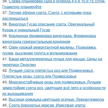
36.
Схема планировки сада и огорода 4,5,6,10 и 15 соток.
Грамотно планируйте
37.
Летние яблони сорта. Сорта, с которыми пора
распрощаться
38.
Виноград Гусар описание сорта. Оригинальный
Кураж и уникальный Гусар
39.
Кордонная формировка винограда. Формировка
винограда горизонтальным кордоном
40.
Один урожай ремонтантной малины. Подкормка,
полив, рыхление грунта и мульчирование
41.
Какая металлочерепица лучше для крыши. Цены на
черепицу Ондулин
42.
Лучшие сорта плетистых роз для Подмосковья.
Плетистые розы: сорта для Подмосковья
43.
Морозоустойчивые розы для подмосковья. Лучшие
зимостойкие сорта роз, цветущие всё лето и особенности
их выращивания
44.
Высокая ромашка цветущая осенью. Левкантемелла
45.
Сорта бородатых ирисов. Ирисовая элита: