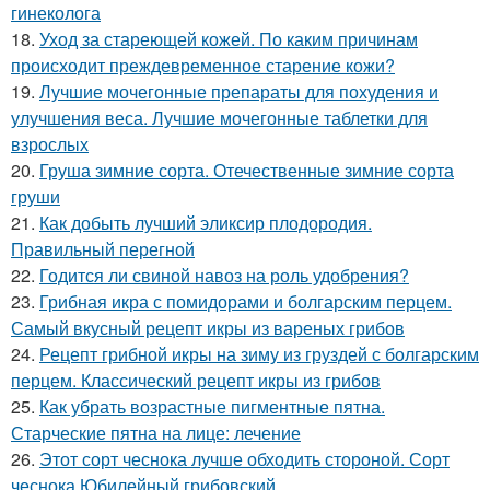
гинеколога
18.
Уход за стареющей кожей. По каким причинам
происходит преждевременное старение кожи?
19.
Лучшие мочегонные препараты для похудения и
улучшения веса. Лучшие мочегонные таблетки для
взрослых
20.
Груша зимние сорта. Отечественные зимние сорта
груши
21.
Как добыть лучший эликсир плодородия.
Правильный перегной
22.
Годится ли свиной навоз на роль удобрения?
23.
Грибная икра с помидорами и болгарским перцем.
Самый вкусный рецепт икры из вареных грибов
24.
Рецепт грибной икры на зиму из груздей с болгарским
перцем. Классический рецепт икры из грибов
25.
Как убрать возрастные пигментные пятна.
Старческие пятна на лице: лечение
26.
Этот сорт чеснока лучше обходить стороной. Сорт
чеснока Юбилейный грибовский