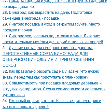
27.
Посадка годеции и уход в открытом грунте. Годеция и
ее выращивание
28.
Виноград, как вырастить на даче. Подготовка
саженцев винограда к посадке
29.
Лиатрис посадка и уход в открытом грунте. Место
посадки и почва
30.
Лиатрис уход осенью подготовка к зиме. Лиатрис:
восхитительные метёлки для клумб и живых изгородей
31.
Лучшие сорта для северного виноградарства.
ПЕРСПЕКТИВНЫЕ СОРТА ВИНОГРАДА ДЛЯ
CЕВЕРНОГО ВИНОДЕЛИЯ И ПРИГОТОВЛЕНИЯ
СОКОВ
32.
Как правильно разбить сад на участке. Что нужно
знать, перед тем как приступать к планировке?
33.
Совместимость при посадке плодовых деревьев и
ягодных кустарников. Схема совместимости деревьев и
кустарников
34.
Ямочный персик, что это. Как выглядит нектарин и
как выращивать дерево?