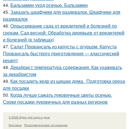
44.
Бальзамин уход осенью. Бальзамин
45.
Заказать шкафчики для раздевалок. Шкафчики для
раздевалок
46.
Опрыскивание сада от вредителей и болезней по
срокам. Сад весной: Обработка деревьев от вредителей
и болезней (в таблицах)
47.
Салат Провансаль из капусты с огурцом. Капуста
Провансаль быстрого приготовления — классический
рецепт
48.
Декабрист температура содержания. Как ухаживать
за декабристом
49.
Как посадить кедр из шишки дома. Подготовка ореха
для посадки
50.
Когда лучше сажать луковичные цветы осенью.
Сроки посадки луковичных для разных регионов
© 2026 Идеи для сада и дачи
Контакты
Пользовательское соглашение