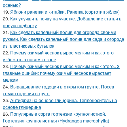
осенью?
19.
Яблони ранетки и китайки. Ранетка (сортотип яблок)
20.
Как улучшить почву на участке. Добавление статьи в
новую подборку
21.
Как сделать капельный полив для огорода своими
руками. Как сделать капельный полив для сада и огорода
из пластиковых бутылок
22.
Почему озимый чеснок вырос мелким и как этого
избежать в новом сезоне
23.
Почему озимый чеснок вырос мелким и как этого.. 3
главные ошибки: почему озимый чеснок вырастает
мелким
24.
Выращивание годеции в открытом грунте. Посев
семян годеции в грунт
25.
Антифриз на основе глицерина. Теплоноситель на
основе глицерина
26.
Популярные сорта гортензии крупнолистной.
Гортензия крупнолистная (Hydrangea macrophylla)