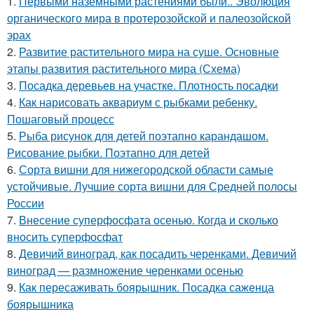
1.
Первыми наземными растениями были.. Эволюция
органического мира в протерозойской и палеозойской
эрах
2.
Развитие растительного мира на суше. Основные
этапы развития растительного мира (Схема)
3.
Посадка деревьев на участке. Плотность посадки
4.
Как нарисовать аквариум с рыбками ребенку.
Пошаговый процесс
5.
Рыба рисунок для детей поэтапно карандашом.
Рисование рыбки. Поэтапно для детей
6.
Сорта вишни для нижегородской области самые
устойчивые. Лучшие сорта вишни для Средней полосы
России
7.
Внесение суперфосфата осенью. Когда и сколько
вносить суперфосфат
8.
Девичий виноград, как посадить черенками. Девичий
виноград — размножение черенками осенью
9.
Как пересаживать боярышник. Посадка саженца
боярышника