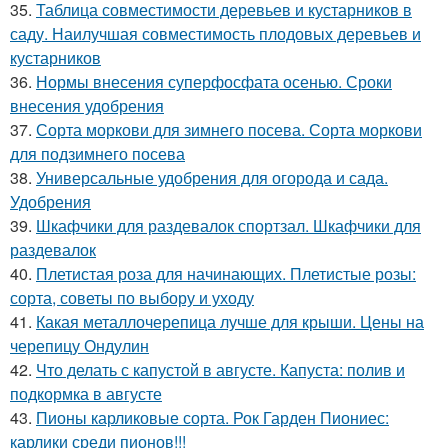
35.
Таблица совместимости деревьев и кустарников в
саду. Наилучшая совместимость плодовых деревьев и
кустарников
36.
Нормы внесения суперфосфата осенью. Сроки
внесения удобрения
37.
Сорта моркови для зимнего посева. Сорта моркови
для подзимнего посева
38.
Универсальные удобрения для огорода и сада.
Удобрения
39.
Шкафчики для раздевалок спортзал. Шкафчики для
раздевалок
40.
Плетистая роза для начинающих. Плетистые розы:
сорта, советы по выбору и уходу
41.
Какая металлочерепица лучше для крыши. Цены на
черепицу Ондулин
42.
Что делать с капустой в августе. Капуста: полив и
подкормка в августе
43.
Пионы карликовые сорта. Рок Гарден Пиониес:
карлики среди пионов!!!