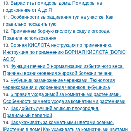
10.
Вырастить помидоры дома. Помидоры на
подоконнике от А до Я
11.
Особенности выращивания туи на участке. Как
правильно посадить тую
12.
Применяем борную кислоту в саду и огороде.
Правила использования
13.
Борная КИСЛОТА инструкция по применению.
Инструкция по применению БОРНАЯ КИСЛОТА (BORIC
ACID)
14.
Функции печени В нормализации избыточного веса.
Причины возникновения жировой болезни печени
15.
Чубушник размножение черенками. Технология
черенкования и укоренения черенков чубушника
16.
5 правил ухода зимой за комнатными растениями.
Особенности зимнего ухода за комнатными растениями
17.
Как добыть лучший эликсир плодородия.
Правильный перегной
18.
Как ухаживать за комнатными цветами осенью.
[Растения в доме] Как ухаживать за комнатными цветами