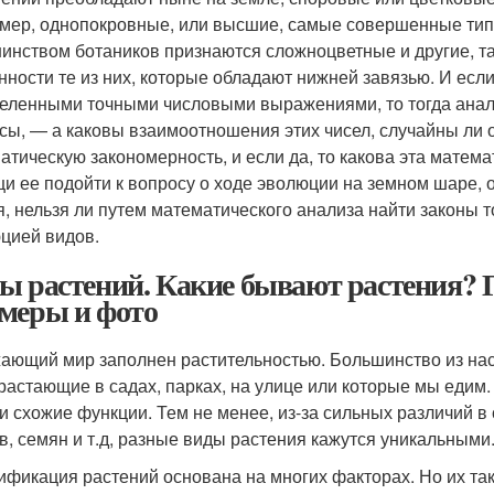
мер, однопокровные, или высшие, самые совершенные тип
инством ботаников признаются сложноцветные и другие, т
нности те из них, которые обладают нижней завязью. И есл
еленными точными числовыми выражениями, то тогда ана
сы, — а каковы взаимоотношения этих чисел, случайны ли 
атическую закономерность, и если да, то какова эта матема
и ее подойти к вопросу о ходе эволюции на земном шаре, о
я, нельзя ли путем математического анализа найти законы
цией видов.
ы растений. Какие бывают растения? Г
меры и фото
ающий мир заполнен растительностью. Большинство из нас 
растающие в садах, парках, на улице или которые мы едим
 и схожие функции. Тем не менее, из-за сильных различий в 
в, семян и т.д, разные виды растения кажутся уникальными
ификация растений основана на многих факторах. Но их та