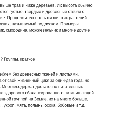
е выше трав и ниже деревьев. Их высота обычно
яются густые, твердые и древесные стебли с
пкие. Продолжительность жизни этих растений
нижних, называемый подлеском. Примеры
ик, смородина, можжевельник и многие другие
еблем без древесных тканей и листьями,
ют свой жизненный цикл за один-два года, но
ы. Многиесодержат достаточно питательных
тью здорового сбалансированного питания людей
нной группой на Земле, их на много больше,
 укроп, мята, полынь, осока, бобовые и т.д.