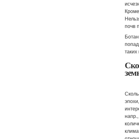
исчез
Кроме
Нельз
почв 
Ботан
попад
таких
Ско
зем
Сколь
эпохи
интер
напр.
колич
клима
отнош