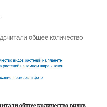
на
одсчитали общее количество
ичество видов растений на планете
в растений на земном шаре и закон
исание, примеры и фото
читали общее количество видов