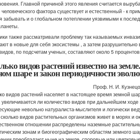
новения. Главной причиной этого явления считается выруб
 человеческого фактора существует и естественный - к при
я забывать и о глобальном потеплении уязвимыми к послед
планеты.
ики также рассматривали проблему так называемых инвазив
ают в новые для себя экосистемы , а затем разрушительно
 видов, по подсчетам ученых, составляют около 5 процентов
лько видов растений известно на земле
ном шаре и закон периодичности эволю
Проф. Н. И. Кузнецо
ко видов растений населяет в настоящее время земной шар
, увеличивается ли количество видов при дальнейшем ходе 
есующие невольно натуралиста-мыслителя и логически вед
, сколько видов растительных организмов живет в морях и о
ественном отношении распределены наземные растительные
тическим зонам и биогеографическим областям земного шар
ении преобладают ныне на земле, споровые или цветковые,