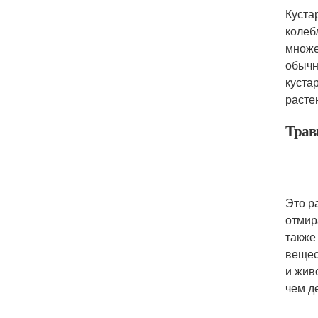
Куста
колеб
множе
обычн
куста
расте
Тра
Это р
отмир
также
вещес
и жив
чем д