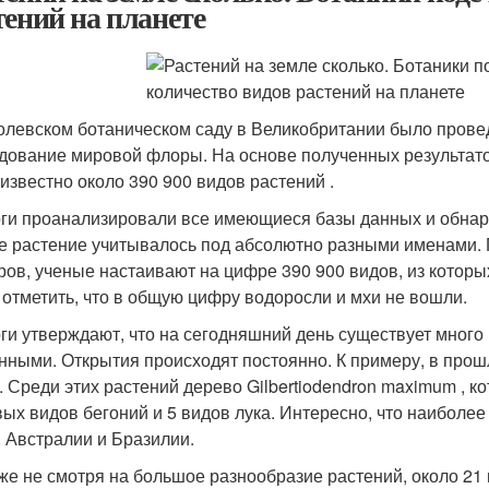
тений на планете
олевском ботаническом саду в Великобритании было пров
дование мировой флоры. На основе полученных результато
 известно около 390 900 видов растений .
ги проанализировали все имеющиеся базы данных и обнар
же растение учитывалось под абсолютно разными именами. 
ров, ученые настаивают на цифре 390 900 видов, из которы
 отметить, что в общую цифру водоросли и мхи не вошли.
ги утверждают, что на сегодняшний день существует много 
нными. Открытия происходят постоянно. К примеру, в прош
. Среди этих растений дерево Gilbertiodendron maximum , ко
вых видов бегоний и 5 видов лука. Интересно, что наиболе
, Австралии и Бразилии.
же не смотря на большое разнообразие растений, около 21