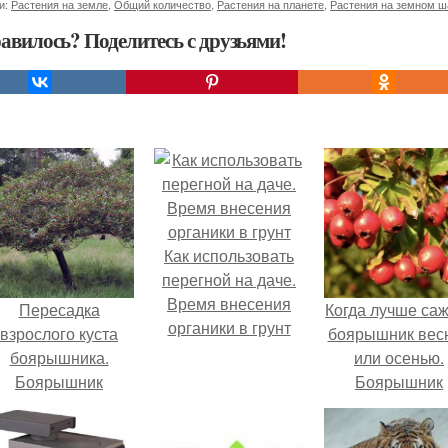
и:
Растения на земле
,
Общий количество
,
Растения на планете
,
Растения на земном ш
авилось? Поделитесь с друзьями!
Как использовать
перегной на даче.
Время внесения
Пересадка
Когда лучше са
органики в грунт
взрослого куста
боярышник вес
боярышника.
или осенью.
Боярышник
Боярышник
садовый
крупноплодны