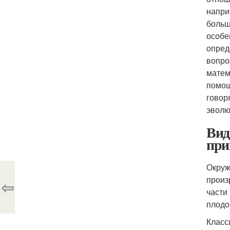
напри
больш
особе
опред
вопро
матем
помощ
говор
эволю
Вид
при
Окруж
произ
⇦
части
плодо
Класс