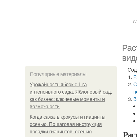
с
Рас
вид
Сод
Популярные материалы
Р
С
Урожайность яблок с 1 га
п
интенсивного сада. Яблоневый сад,
В
как бизнес: ключевые моменты и
возможности
Когда сажать крокусы и гиацинты
осенью. Пошаговая инструкция
Рас
посадки гиацинтов осенью