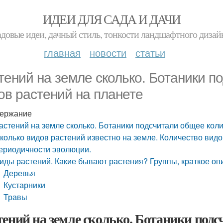
ИДЕИ ДЛЯ САДА И ДАЧИ
адовые идеи, дачный стиль, тонкости ландшафтного дизай
главная
новости
статьи
тений на земле сколько. Ботаники п
ов растений на планете
ержание
астений на земле сколько. Ботаники подсчитали общее кол
колько видов растений известно на земле. Количество видо
ериодичности эволюции.
иды растений. Какие бывают растения? Группы, краткое оп
Деревья
Кустарники
Травы
тений на земле сколько. Ботаники подс