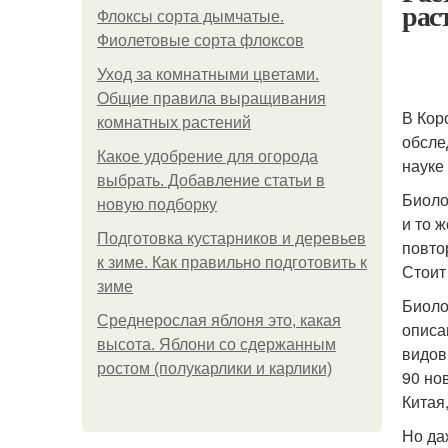
рас
Флоксы сорта дымчатые.
Фиолетовые сорта флоксов
Уход за комнатными цветами.
Общие правила выращивания
В Кор
комнатных растений
обсле
Какое удобрение для огорода
науке
выбрать. Добавление статьи в
Биоло
новую подборку
и то 
Подготовка кустарников и деревьев
повто
к зиме. Как правильно подготовить к
Стоит
зиме
Биоло
Среднерослая яблоня это, какая
описа
высота. Яблони со сдержанным
видов
ростом (полукарлики и карлики)
90 но
Китая
Но да