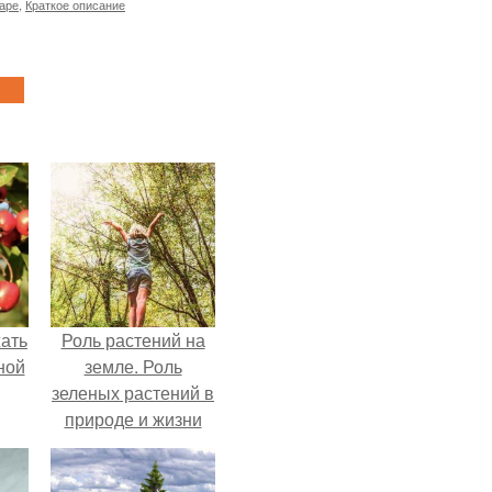
аре
,
Краткое описание
жать
Роль растений на
ной
земле. Роль
зеленых растений в
природе и жизни
человека в
й —
природе: