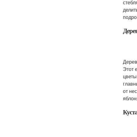
стебл
делит
подро
Дере
Дерев
Этот 
цветы
главн
от нес
яблон
Куст