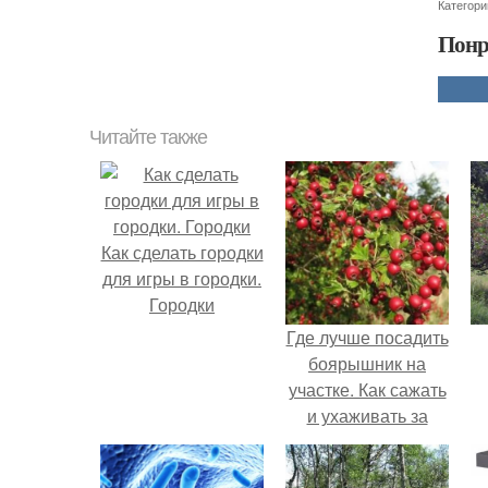
Категори
Понр
Читайте также
Как сделать городки
для игры в городки.
Городки
Где лучше посадить
боярышник на
участке. Как сажать
и ухаживать за
боярышником