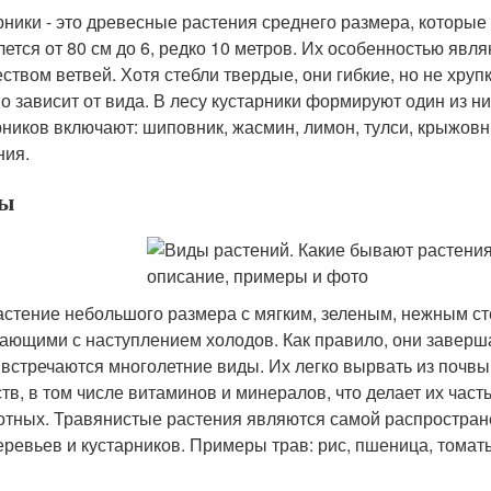
рники - это древесные растения среднего размера, которы
лется от 80 см до 6, редко 10 метров. Их особенностью явл
ством ветвей. Хотя стебли твердые, они гибкие, но не хру
о зависит от вида. В лесу кустарники формируют один из 
рников включают: шиповник, жасмин, лимон, тулси, крыжовн
ния.
вы
астение небольшого размера с мягким, зеленым, нежным ст
ающими с наступлением холодов. Как правило, они заверша
 встречаются многолетние виды. Их легко вырвать из почв
тв, в том числе витаминов и минералов, что делает их час
отных. Травянистые растения являются самой распростране
еревьев и кустарников. Примеры трав: рис, пшеница, томаты,