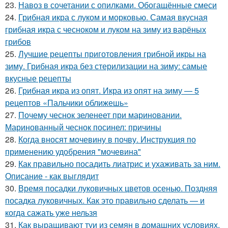
23.
Навоз в сочетании с опилками. Обогащённые смеси
24.
Грибная икра с луком и морковью. Самая вкусная
грибная икра с чесноком и луком на зиму из варёных
грибов
25.
Лучшие рецепты приготовления грибной икры на
зиму. Грибная икра без стерилизации на зиму: самые
вкусные рецепты
26.
Грибная икра из опят. Икра из опят на зиму — 5
рецептов «Пальчики оближешь»
27.
Почему чеснок зеленеет при мариновании.
Маринованный чеснок посинел: причины
28.
Когда вносят мочевину в почву. Инструкция по
применению удобрения "мочевина"
29.
Как правильно посадить лиатрис и ухаживать за ним.
Описание - как выглядит
30.
Время посадки луковичных цветов осенью. Поздняя
посадка луковичных. Как это правильно сделать — и
когда сажать уже нельзя
31.
Как выращивают туи из семян в домашних условиях.