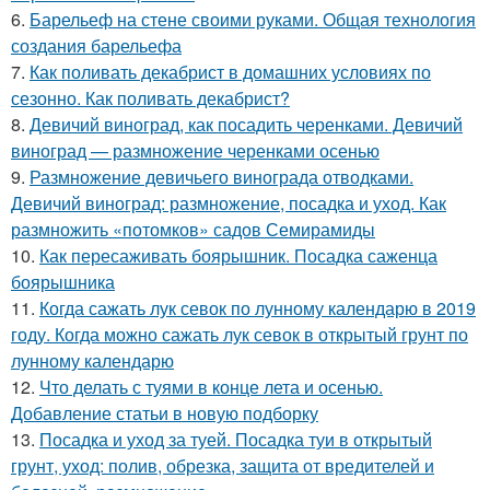
6.
Барельеф на стене своими руками. Общая технология
создания барельефа
7.
Как поливать декабрист в домашних условиях по
сезонно. Как поливать декабрист?
8.
Девичий виноград, как посадить черенками. Девичий
виноград — размножение черенками осенью
9.
Размножение девичьего винограда отводками.
Девичий виноград: размножение, посадка и уход. Как
размножить «потомков» садов Семирамиды
10.
Как пересаживать боярышник. Посадка саженца
боярышника
11.
Когда сажать лук севок по лунному календарю в 2019
году. Когда можно сажать лук севок в открытый грунт по
лунному календарю
12.
Что делать с туями в конце лета и осенью.
Добавление статьи в новую подборку
13.
Посадка и уход за туей. Посадка туи в открытый
грунт, уход: полив, обрезка, защита от вредителей и