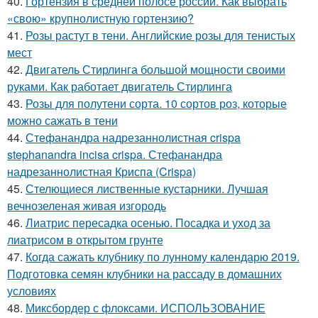
40.
Гортензия в средней полосе россии. Как выбрать
«свою» крупнолистную гортензию?
41.
Розы растут в тени. Английские розы для тенистых
мест
42.
Двигатель Стирлинга большой мощности своими
руками. Как работает двигатель Стирлинга
43.
Розы для полутени сорта. 10 сортов роз, которые
можно сажать в тени
44.
Стефанандра надрезаннолистная crispa
stephanandra incisa crispa. Стефанандра
надрезаннолистная Криспа (Crispa)
45.
Стелющиеся лиственные кустарники. Лучшая
вечнозеленая живая изгородь
46.
Лиатрис пересадка осенью. Посадка и уход за
лиатрисом в открытом грунте
47.
Когда сажать клубнику по лунному календарю 2019.
Подготовка семян клубники на рассаду в домашних
условиях
48.
Миксбордер с флоксами. ИСПОЛЬЗОВАНИЕ