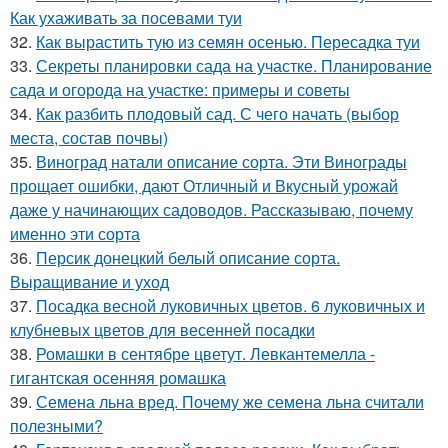
Как ухаживать за посевами туи
32.
Как вырастить тую из семян осенью. Пересадка туи
33.
Секреты планировки сада на участке. Планирование
сада и огорода на участке: примеры и советы
34.
Как разбить плодовый сад. С чего начать (выбор
места, состав почвы)
35.
Виноград натали описание сорта. Эти Винограды
прощает ошибки, дают Отличный и Вкусный урожай
даже у начинающих садоводов. Рассказываю, почему
именно эти сорта
36.
Персик донецкий белый описание сорта.
Выращивание и уход
37.
Посадка весной луковичных цветов. 6 луковичных и
клубневых цветов для весенней посадки
38.
Ромашки в сентябре цветут. Левкантемелла -
гигантская осенняя ромашка
39.
Семена льна вред. Почему же семена льна считали
полезными?