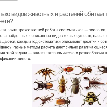
лько видов животных и растений обитает 
нете?
ьтат почти трехсотлетней работы систематиков — зоологов,
она найденных и описанных видов живых существ, населя
ащаются, каждый год систематики описывают десятки и сотн
йдено? Разные методы расчета дают сильно различающиеся
ия этой задачи — анализ таксономического разнообразия 
ификации живого.