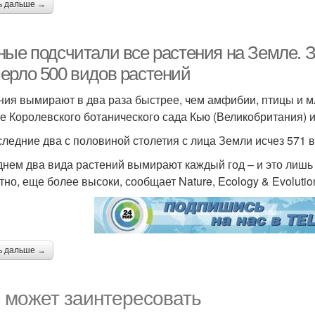
ь дальше →
ные подсчитали все растения на Земле. З
ерло 500 видов растений
ния вымирают в два раза быстрее, чем амфибии, птицы и 
е Королевского ботанического сада Кью (Великобритания) и
следние два с половиной столетия с лица Земли исчез 571 
днем два вида растений вымирают каждый год – и это лишь
тно, еще более высоки, сообщает Nature, Ecology & Evolutio
ь дальше →
 может заинтересовать