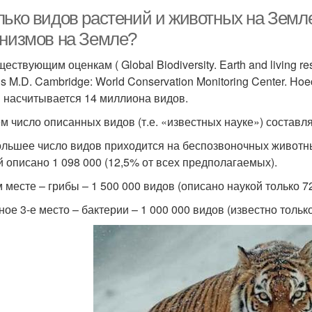
лько видов растений и животных на Земл
анизмов на Земле?
ествующим оценкам ( Global Biodiversity. Earth and living res
s M.D. Cambridge: World Conservation Monitoring Center. Hoe
 насчитывается 14 миллиона видов.
м число описанных видов (т.е. «известных науке») составля
льшее число видов приходится на беспозвоночных животных –
й описано 1 098 000 (12,5% от всех предполагаемых).
м месте – грибы – 1 500 000 видов (описано наукой только 72
ое 3-е место – бактерии – 1 000 000 видов (известно только 