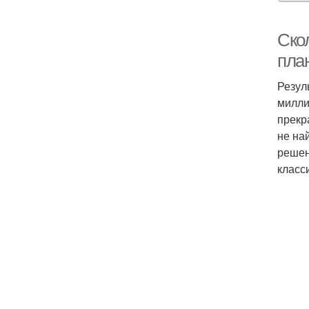
Ско
пла
Резул
милли
прекр
не на
решен
класс