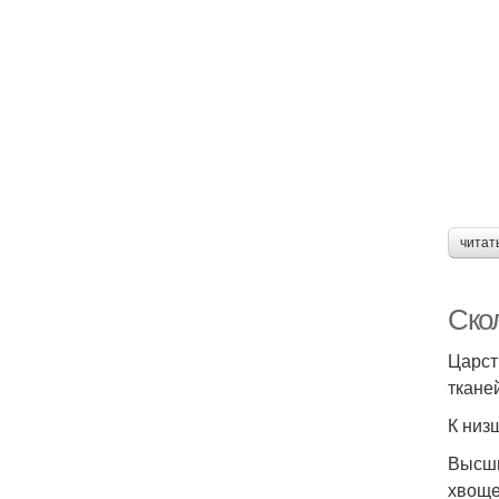
читат
Ско
Царст
ткане
К низ
Высши
хвоще