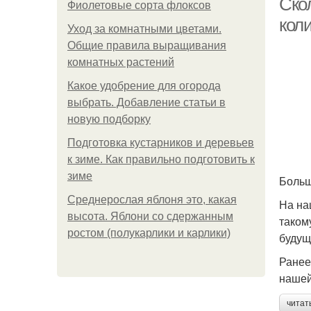
Ско
Фиолетовые сорта флоксов
кол
Уход за комнатными цветами.
Общие правила выращивания
комнатных растений
Какое удобрение для огорода
выбрать. Добавление статьи в
новую подборку
Подготовка кустарников и деревьев
к зиме. Как правильно подготовить к
зиме
Больш
Среднерослая яблоня это, какая
На на
высота. Яблони со сдержанным
таком
ростом (полукарлики и карлики)
будущ
Ранее
нашей
читат