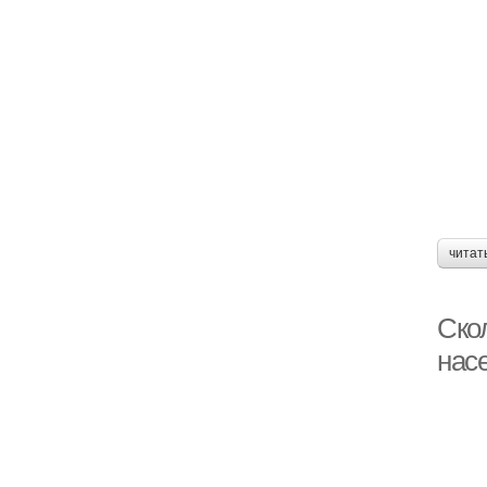
читат
Ско
нас