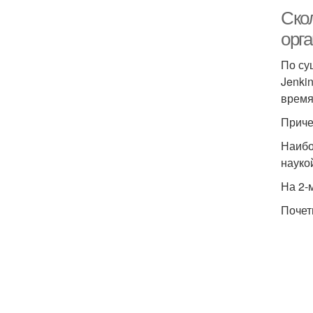
Ско
орг
По сущ
Jenkin
время
Приче
Наибо
науко
На 2-
Почетн