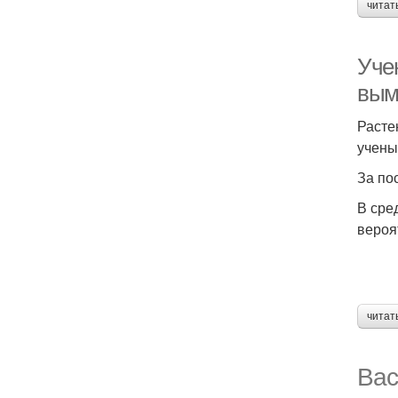
читат
Уче
вым
Расте
учены
За по
В сре
вероя
читат
Вас