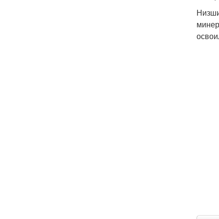
Низши
минер
освои