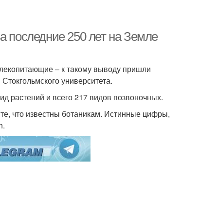
а последние 250 лет на Земле
млекопитающие – к такому выводу пришли
 Стокгольмского университета.
вид растений и всего 217 видов позвоночных.
 те, что известны ботаникам. Истинные цифры,
n.