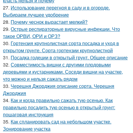
класть нельзя и почему
27.
Использование перегноя в саду и в огороде.
Выбираем лучшее удобрение
28.
Почему чеснок вырастает мелкий?
29.
Острые респираторные вирусные инфекции. Что
такое ОРВИ, ОРИ и ОРЗ?
30.
Гортензия крупнолистная сорта посадка и уход в
открытом грунте. Сорта гортензии крупнолистной
31.
Посадка годеции в открытый грунт. Общее описание
32.
Совместимость вишни с другими плодовыми
деревьями и кустарниками. Соседи вишни на участке,
что можно и нельзя сажать рядом
33.
Черешня Джорджия описание сорта. Черешня
Джорджия
34.
Как и когда правильно сажать тую осенью. Как
правильно посадить тую осенью в открытый грунт:
пошаговая инструкция
35.
Как спланировать сад на небольшом участке.
Зонирование участка