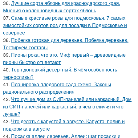
36.
Лучшие сорта яблонь для краснодарского края.
Мнения о колонновидных сортах яблонь
37.
Самые красивые розы для подмосковья. 7 самых
зимостойких сортов роз для посадки в Подмосковье и
севернее
38.
Побелка готовая для деревьев. Побелка деревьев.
Тестируем составы
39.
Пионы рока, что это. Миф первый – древовидные
пионы быстро отцветают
40.
Терн донецкий десертный. В чём особенность
терносливы?
41.
Планировка плодового сада схема. Законы
рационального распределения
42.
Что лучше дом из СИП-панелей или каркасный. Дом
из СИП-панелей или каркасный: в чем отличия и что
лучше?
43.
Что делать с капустой в августе. Капуста: полив и
подкормка в августе
44.
Посадка аллеи деревьев. Аллеи: шаг посадки и