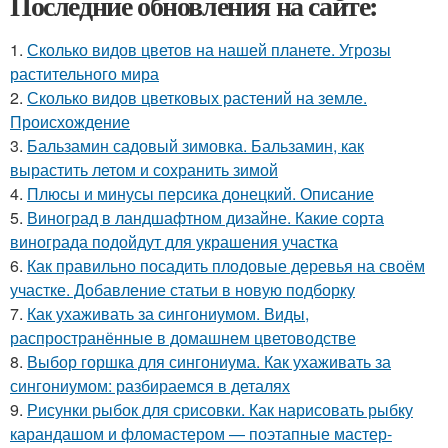
Последние обновления на сайте:
1.
Сколько видов цветов на нашей планете. Угрозы
растительного мира
2.
Сколько видов цветковых растений на земле.
Происхождение
3.
Бальзамин садовый зимовка. Бальзамин, как
вырастить летом и сохранить зимой
4.
Плюсы и минусы персика донецкий. Описание
5.
Виноград в ландшафтном дизайне. Какие сорта
винограда подойдут для украшения участка
6.
Как правильно посадить плодовые деревья на своём
участке. Добавление статьи в новую подборку
7.
Как ухаживать за сингониумом. Виды,
распространённые в домашнем цветоводстве
8.
Выбор горшка для сингониума. Как ухаживать за
сингониумом: разбираемся в деталях
9.
Рисунки рыбок для срисовки. Как нарисовать рыбку
карандашом и фломастером — поэтапные мастер-