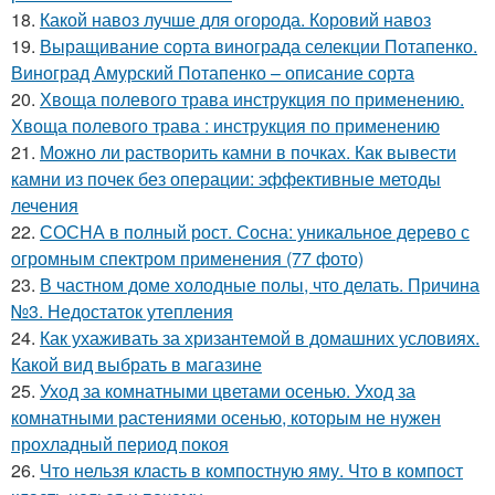
18.
Какой навоз лучше для огорода. Коровий навоз
19.
Выращивание сорта винограда селекции Потапенко.
Виноград Амурский Потапенко – описание сорта
20.
Хвоща полевого трава инструкция по применению.
Хвоща полевого трава : инструкция по применению
21.
Можно ли растворить камни в почках. Как вывести
камни из почек без операции: эффективные методы
лечения
22.
СОСНА в полный рост. Сосна: уникальное дерево с
огромным спектром применения (77 фото)
23.
В частном доме холодные полы, что делать. Причина
№3. Недостаток утепления
24.
Как ухаживать за хризантемой в домашних условиях.
Какой вид выбрать в магазине
25.
Уход за комнатными цветами осенью. Уход за
комнатными растениями осенью, которым не нужен
прохладный период покоя
26.
Что нельзя класть в компостную яму. Что в компост