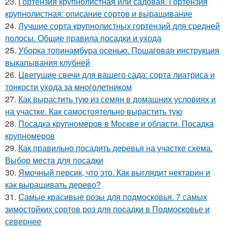
23.
Гортензия крупнолистная или садовая. Гортензия
крупнолистная: описание сортов и выращивание
24.
Лучшие сорта крупнолистных гортензий для средней
полосы. Общие правила посадки и ухода
25.
Уборка топинамбура осенью. Пошаговая инструкция
выкапывания клубней
26.
Цветущие свечи для вашего сада: сорта лиатриса и
тонкости ухода за многолетником
27.
Как вырастить тую из семян в домашних условиях и
на участке. Как самостоятельно вырастить тую
28.
Посадка крупномеров в Москве и области. Посадка
крупномеров
29.
Как правильно посадить деревья на участке схема.
Выбор места для посадки
30.
Ямочный персик, что это. Как выглядит нектарин и
как выращивать дерево?
31.
Самые красивые розы для подмосковья. 7 самых
зимостойких сортов роз для посадки в Подмосковье и
севернее