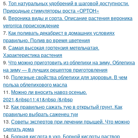
5.
Топ натуральных удобрений в шаговой доступности.
Природные стимуляторы роста «ОРТОН»
6.
Вероника виды и сорта. Описание растения вероника
veronica происхождение
7.
Как поливать декабрист в домашних условиях
правильно. Полив во время цветения
8.
Самая высокая гортензия метельчатая.
Характеристика растения
9.
Что можно приготовить из облепихи на зиму. Облепиха
на зиму — 8 лучших рецептов приготовления
10.
Полезные свойства облепихи для здоровья. В чем
польза облепихового масла
11.
Можно ли вносить навоз осенью.
2021,&nbsp11:41&nbsp /&nbsp
12.
Как правильно сажать тую в открытый грунт. Как
правильно выбрать саженец туи
13.
Советы экспертов при лечении прыщей. Что можно
сделать дома
14.
Борная кислота в ухо. Борной кислоты раствор