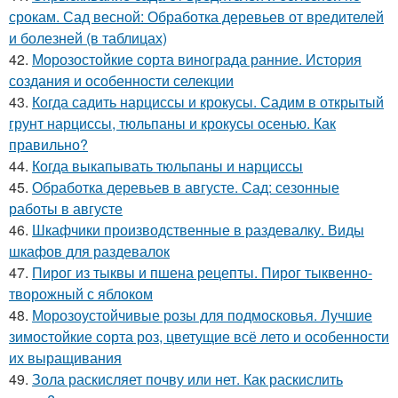
срокам. Сад весной: Обработка деревьев от вредителей
и болезней (в таблицах)
42.
Морозостойкие сорта винограда ранние. История
создания и особенности селекции
43.
Когда садить нарциссы и крокусы. Садим в открытый
грунт нарциссы, тюльпаны и крокусы осенью. Как
правильно?
44.
Когда выкапывать тюльпаны и нарциссы
45.
Обработка деревьев в августе. Сад: сезонные
работы в августе
46.
Шкафчики производственные в раздевалку. Виды
шкафов для раздевалок
47.
Пирог из тыквы и пшена рецепты. Пирог тыквенно-
творожный с яблоком
48.
Морозоустойчивые розы для подмосковья. Лучшие
зимостойкие сорта роз, цветущие всё лето и особенности
их выращивания
49.
Зола раскисляет почву или нет. Как раскислить