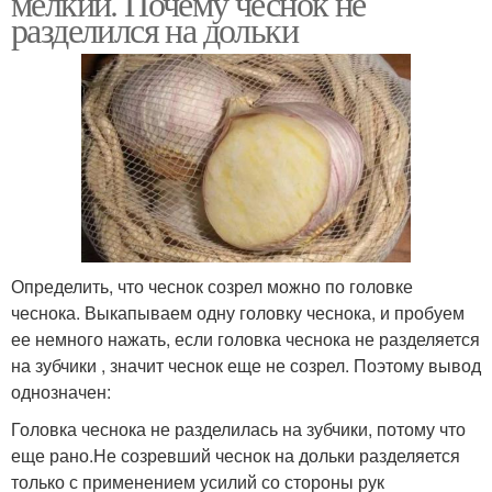
мелкий. Почему чеснок не
разделился на дольки
Чеснок в открытом
И озимый чеснок
грунте
Однозубковый чеснок
Чеснок вместо лука
Определить, что чеснок созрел можно по головке
чеснока. Выкапываем одну головку чеснока, и пробуем
ее немного нажать, если головка чеснока не разделяется
на зубчики , значит чеснок еще не созрел. Поэтому вывод
однозначен:
Головка чеснока не разделилась на зубчики, потому что
еще рано.Не созревший чеснок на дольки разделяется
только с применением усилий со стороны рук