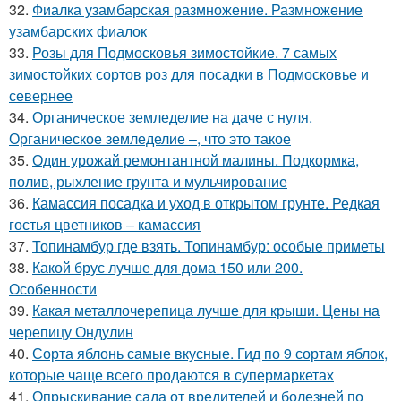
32.
Фиалка узамбарская размножение. Размножение
узамбарских фиалок
33.
Розы для Подмосковья зимостойкие. 7 самых
зимостойких сортов роз для посадки в Подмосковье и
севернее
34.
Органическое земледелие на даче с нуля.
Органическое земледелие –, что это такое
35.
Один урожай ремонтантной малины. Подкормка,
полив, рыхление грунта и мульчирование
36.
Камассия посадка и уход в открытом грунте. Редкая
гостья цветников – камассия
37.
Топинамбур где взять. Топинамбур: особые приметы
38.
Какой брус лучше для дома 150 или 200.
Особенности
39.
Какая металлочерепица лучше для крыши. Цены на
черепицу Ондулин
40.
Сорта яблонь самые вкусные. Гид по 9 сортам яблок,
которые чаще всего продаются в супермаркетах
41.
Опрыскивание сада от вредителей и болезней по