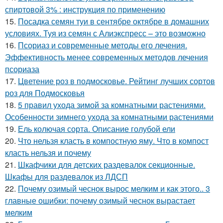
спиртовой 3% : инструкция по применению
15.
Посадка семян туи в сентябре октябре в домашних
условиях. Туя из семян с Алиэкспресс – это возможно
16.
Псориаз и современные методы его лечения.
Эффективность менее современных методов лечения
псориаза
17.
Цветение роз в подмосковье. Рейтинг лучших сортов
роз для Подмосковья
18.
5 правил ухода зимой за комнатными растениями.
Особенности зимнего ухода за комнатными растениями
19.
Ель колючая сорта. Описание голубой ели
20.
Что нельзя класть в компостную яму. Что в компост
класть нельзя и почему
21.
Шкафчики для детских раздевалок секционные.
Шкафы для раздевалок из ЛДСП
22.
Почему озимый чеснок вырос мелким и как этого.. 3
главные ошибки: почему озимый чеснок вырастает
мелким