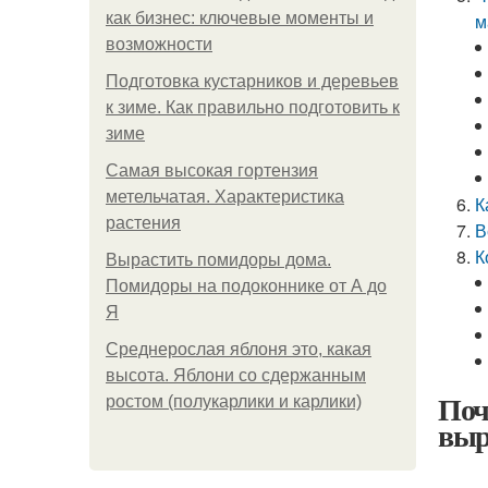
как бизнес: ключевые моменты и
м
возможности
Подготовка кустарников и деревьев
к зиме. Как правильно подготовить к
зиме
Самая высокая гортензия
метельчатая. Характеристика
К
растения
В
К
Вырастить помидоры дома.
Помидоры на подоконнике от А до
Я
Среднерослая яблоня это, какая
высота. Яблони со сдержанным
Поч
ростом (полукарлики и карлики)
выр