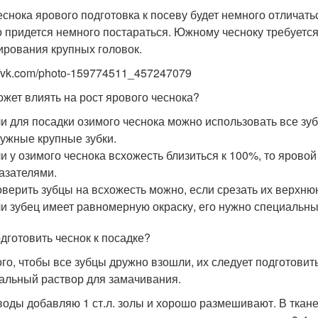
еснока ярового подготовка к посеву будет немного отличать
о придется немного постараться. Южному чесноку требуется
рования крупных головок.
://vk.com/photo-159774511_457247079
ожет влиять на рост ярового чеснока?
и для посадки озимого чеснока можно использовать все зуб
ужные крупные зубки.
и у озимого чеснока всхожесть близиться к 100%, то ярово
азателями.
верить зубцы на всхожесть можно, если срезать их верхню
и зубец имеет равномерную окраску, его нужно специальны
одготовить чеснок к посадке?
ого, чтобы все зубцы дружно взошли, их следует подготовить
альный раствор для замачивания.
 воды добавляю 1 ст.л. золы и хорошо размешивают. В тка