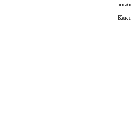
погиб
Как 