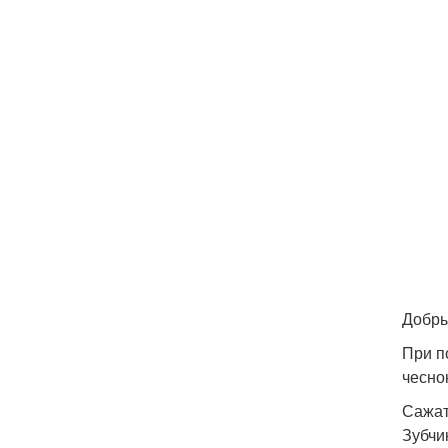
Добры
При п
чесно
Сажат
Зубчи