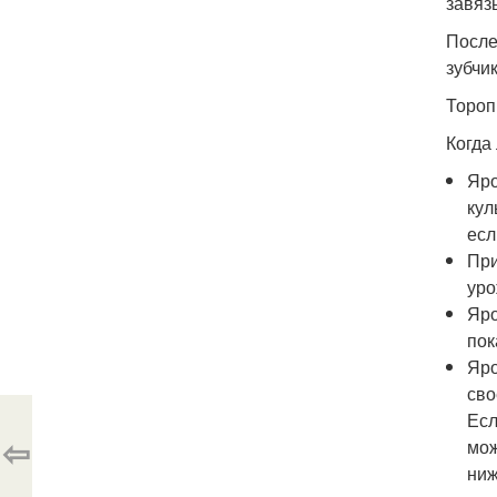
завяз
После
зубчи
Торопи
Когда
Яро
кул
есл
При
уро
Яро
пок
Яро
сво
Есл
⇦
мож
ниж