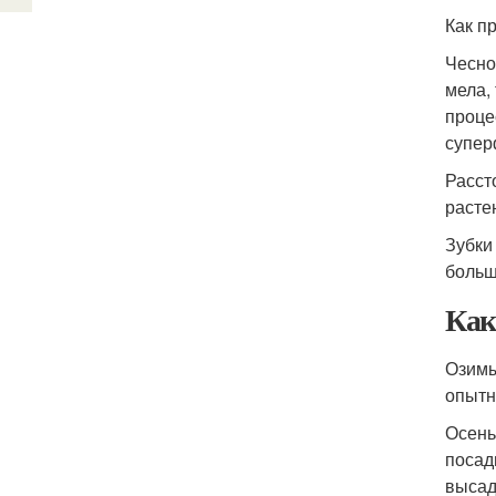
Как п
Чесно
мела,
проце
супер
Расст
расте
Зубки
больш
Как
Озимы
опытн
Осень
посад
высад