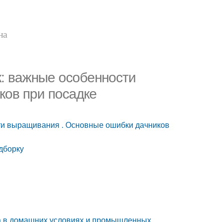
на
к: важные особенности
ков при посадке
сти выращивания . Основные ошибки дачников
дборку
а в домашних условиях и промышленных