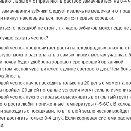
ывают, а затем отправляют в раствор замачиваться на 3-4 ч
 замачивания зубчики следует извлечь из мешочка и отправи
ки начнут наклевываться, появятся первые корешки.
ться с посадкой не стоит, т.к. часть зубчиков может еще не
 лучше сажать чеснок?
вой чеснок предпочитает расти на плодородных влажных п
ьтуры можно располагать в самых низких местах участка с
и почва будет удобрена хорошо перепревший органикой.
 этом чеснок чувствителен к длине светового дня. Чем бол
жайность.
вой чеснок начнет всходить только на 20 день с момента по
а пройдет 20 дней погодные условия могут сильно изменить
вой чеснок нужно стараться высаживать в открытый грунт 
его роста любит пониженные температуры (+5-6С). В холод
и запоздать с посадками, то в теплой земле чеснок взойде
ет достигать только 3-4 штук. Если корневая система расте
е.