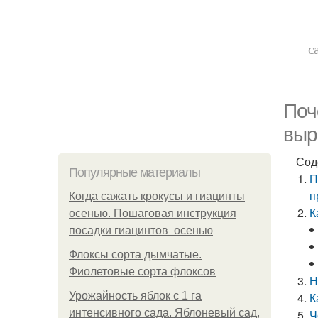
с
Поч
выр
Сод
Популярные материалы
П
п
Когда сажать крокусы и гиацинты
К
осенью. Пошаговая инструкция
посадки гиацинтов осенью
Флоксы сорта дымчатые.
Фиолетовые сорта флоксов
Н
Урожайность яблок с 1 га
К
интенсивного сада. Яблоневый сад,
Ч