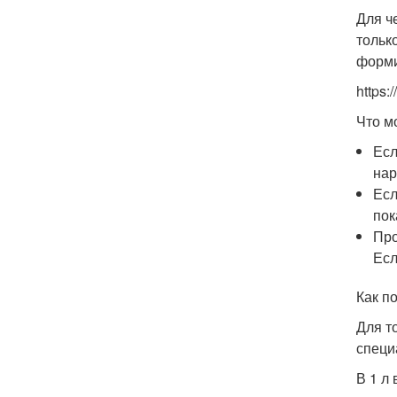
Для ч
тольк
форми
https
Что м
Есл
нар
Есл
пок
Про
Есл
Как п
Для т
специ
В 1 л