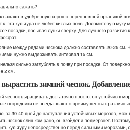
равильно сажать?
к сажают в удобренную хорошо перепревшей органикой поч
 т.к. эта культура не любит кислых почв. Доломитовую муку
ссе посадки, посыпая лунки сверху. Для лучшего развития
фосфат.
ояние между рядами чеснока должно составлять 20-25 см. 
ниями нужно выдерживать интервал 15 см.
 нельзя сильно заглублять в почву при посадке. От поверхн
е 2 см.
 вырастить зимний чеснок. Добавление
й чеснок выращивать достаточно просто: он устойчив к мо
ые огородники не всегда знают о преимуществах различных
ю, за 30-40 дней до наступления устойчивых морозов, можн
ить чеснок слишком рано, он взойдет и подмерзнет. Поэтому
ить культуру непосредственно перед сильными морозами, о