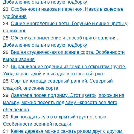
Добавление статьи в новую подборку
23.
Особенности навоза и перегноя. Навоз в качестве
удобрения
24.
Синие многолетние цветы. Голубые и синие цветы у
наших ног
25.
Облепиха применение и способ приготовления.
Добавление статьи в новую подборку
26.
Вишня студенческая описание сорта. Особенности
выращивания
27.
Выращивание годеции из семян в открытом грунте.
Уход за рассадой и высадка в открытый грунт
28.
Сорт винограда северный ранний. Северный
сладкий, описание сорта
29.
Лаватера посев под зиму. Этот цветок, похожий на
мальву, можно посеять под зиму –красота все лето
обеспечена
30.
Как посадить тую в открытый грунт осенью.
Особенности осенней посадки
31.
Какие деревья можно сажать рядом друг с другом.