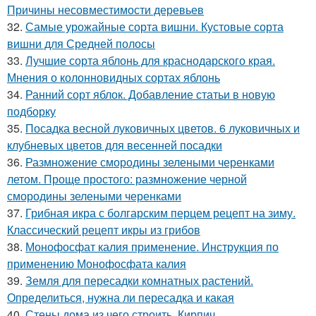
Причины несовместимости деревьев
32.
Самые урожайные сорта вишни. Кустовые сорта
вишни для Средней полосы
33.
Лучшие сорта яблонь для краснодарского края.
Мнения о колонновидных сортах яблонь
34.
Ранний сорт яблок. Добавление статьи в новую
подборку
35.
Посадка весной луковичных цветов. 6 луковичных и
клубневых цветов для весенней посадки
36.
Размножение смородины зелеными черенками
летом. Проще простого: размножение черной
смородины зелеными черенками
37.
Грибная икра с болгарским перцем рецепт на зиму.
Классический рецепт икры из грибов
38.
Монофосфат калия применение. Инструкция по
применению Монофосфата калия
39.
Земля для пересадки комнатных растений.
Определиться, нужна ли пересадка и какая
40.
Стены дома из чего строить. Кирпич