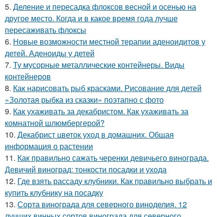
5.
Деление и пересадка флоксов весной и осенью на
другое место. Когда и в какое время года лучше
пересаживать флоксы
6.
Новые возможности местной терапии аденоидитов у
детей. Аденоиды у детей
7.
Ту мусорные металлические контейнеры. Виды
контейнеров
8.
Как нарисовать рыб красками. Рисование для детей
«Золотая рыбка из сказки» поэтапно с фото
9.
Как ухаживать за декабристом. Как ухаживать за
комнатной шлюмбергерой?
10.
Декабрист цветок уход в домашних. Общая
информация о растении
11.
Как правильно сажать черенки девичьего винограда.
Девичий виноград: тонкости посадки и ухода
12.
Где взять рассаду клубники. Как правильно выбрать и
купить клубнику на посадку
13.
Сорта винограда для северного виноделия. 12
лучших винных сортов винограда для северного