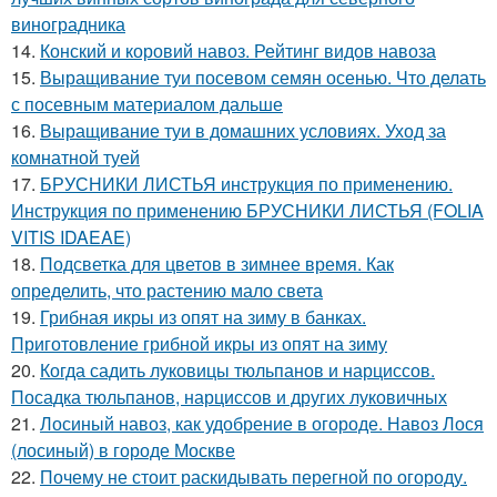
виноградника
14.
Конский и коровий навоз. Рейтинг видов навоза
15.
Выращивание туи посевом семян осенью. Что делать
с посевным материалом дальше
16.
Выращивание туи в домашних условиях. Уход за
комнатной туей
17.
БРУСНИКИ ЛИСТЬЯ инструкция по применению.
Инструкция по применению БРУСНИКИ ЛИСТЬЯ (FOLIA
VITIS IDAEAE)
18.
Подсветка для цветов в зимнее время. Как
определить, что растению мало света
19.
Грибная икры из опят на зиму в банках.
Приготовление грибной икры из опят на зиму
20.
Когда садить луковицы тюльпанов и нарциссов.
Посадка тюльпанов, нарциссов и других луковичных
21.
Лосиный навоз, как удобрение в огороде. Навоз Лося
(лосиный) в городе Москве
22.
Почему не стоит раскидывать перегной по огороду.