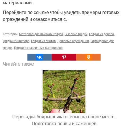
материалами.
Перейдите по ссылке чтобы увидеть примеры готовых
ограждений и ознакомиться с.
Категории:
Материал для высоких грядок
,
Высокие грядки
,
Грядки из дерева
,
Грядки из шифера
,
Грядки из листов
,
Дешевые ограждения
,
Ограждения для
грядок
,
Грядки из различных материалов
Читайте также
Пересадка боярышника осенью на новое место.
Подготовка почвы и саженцев