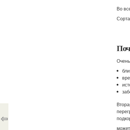
Во вс
Сорта
Поч
Очень
бли
вре
ист
заб
Втора
перег
⇦
подко
может