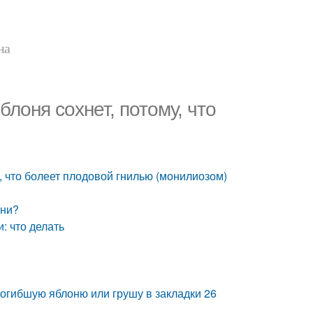
на
лоня сохнет, потому, что
, что болеет плодовой гнилью (монилиозом)
они?
: что делать
погибшую яблоню или грушу в закладки 26