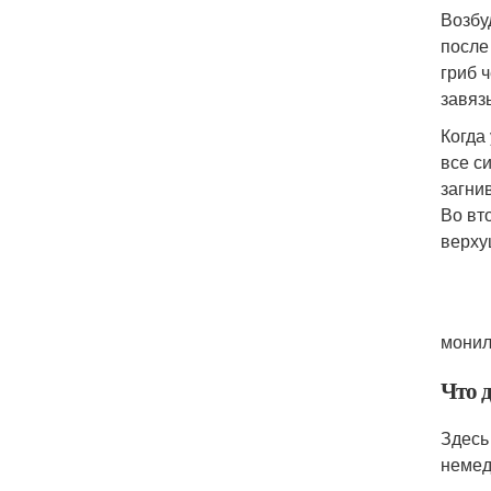
Возбу
после
гриб 
завязь
Когда
все с
загни
Во вт
верху
монил
Что 
Здесь
немед