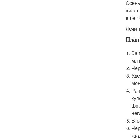
Осень
висят
еще 1
Лечит
План 
За 
мл 
Чер
Уде
мон
Ран
куп
фор
нег
Вто
Чер
жид