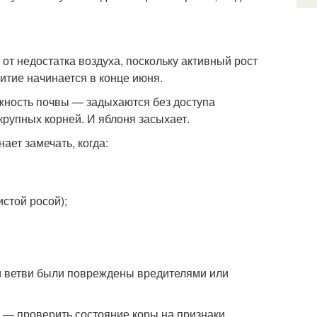
от недостатка воздуха, поскольку активный рост
итие начинается в конце июня.
жность почвы — задыхаются без доступа
 крупных корней. И яблоня засыхает.
ет замечать, когда:
стой росой);
ли ветви были повреждены вредителями или
 — проверить состояние коры на признаки