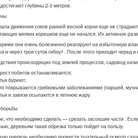
 достигают глубины 2-3 метров.
ины
чала движения соков ранней весной корни еще не страдают 
тающих мелких корешков еще не начался. Их активное разв
 время они очень болезненно реагируют на избыточную вла
ха и через трое суток гибнут . После этого приходит черед и
дствия происходящих под землей процессов, садовод начина
рост побегов останавливается;
тья буреют;
то покрываются грибковыми заболеваниями (паршей, мучни
тья и завязи осыпаются в летнюю жару.
 борьбы
е, что необходимо сделать — срезать засохшие части . Ес
нью, деревьям такая обрезка только пойдет на пользу.
вую очередь необходимо провести тщательный осмотр сада