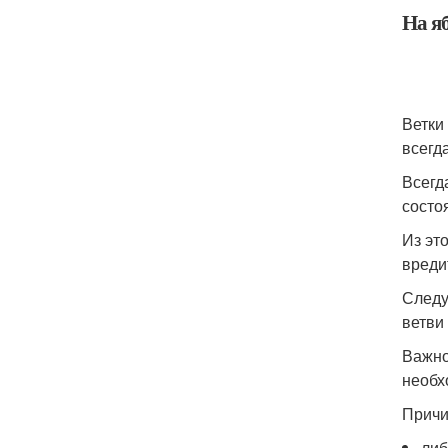
На яб
Ветки
всегд
Всегд
состо
Из эт
вреди
Следу
ветви
Важно
необх
Причи
либ