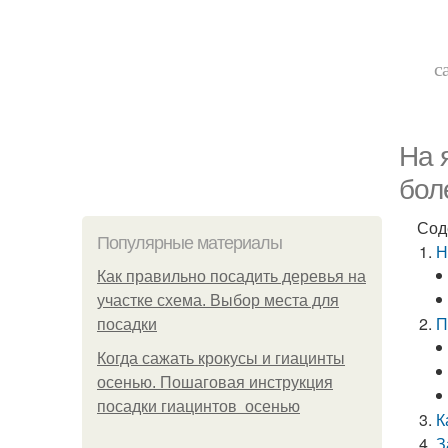
с
На 
бол
Сод
Популярные материалы
Н
Как правильно посадить деревья на
участке схема. Выбор места для
П
посадки
Когда сажать крокусы и гиацинты
осенью. Пошаговая инструкция
посадки гиацинтов осенью
К
З