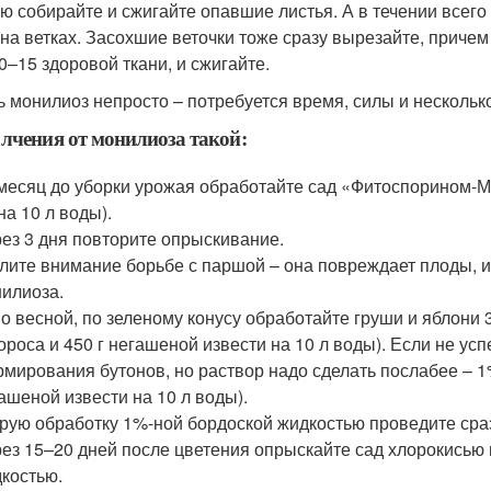
ю собирайте и сжигайте опавшие листья. А в течении всего
 на ветках. Засохшие веточки тоже сразу вырезайте, причем
0–15 здоровой ткани, и сжигайте.
ь монилиоз непросто – потребуется время, силы и нескольк
лчения от монилиоза такой:
месяц до уборки урожая обработайте сад «Фитоспорином-М»
на 10 л воды).
ез 3 дня повторите опрыскивание.
лите внимание борьбе с паршой – она повреждает плоды, и
илиоза.
о весной, по зеленому конусу обработайте груши и яблони 
ороса и 450 г негашеной извести на 10 л воды). Если не у
мирования бутонов, но раствор надо сделать послабее – 1%
ашеной извести на 10 л воды).
рую обработку 1%-ной бордоской жидкостью проведите сраз
ез 15–20 дней после цветения опрыскайте сад хлорокисью м
костью.