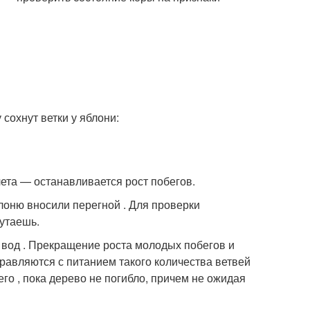
ета — останавливается рост побегов.
лоню вносили перегной . Для проверки
путаешь.
х вод . Прекращение роста молодых побегов и
правляются с питанием такого количества ветвей
его , пока дерево не погибло, причем не ожидая