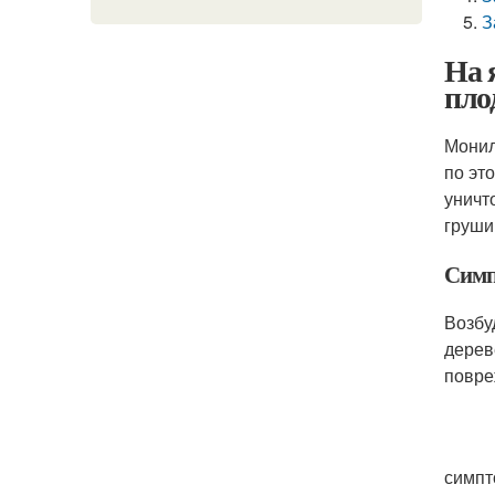
З
На 
пло
Монил
по эт
уничт
груши
Симп
Возбу
дерев
повре
симпт