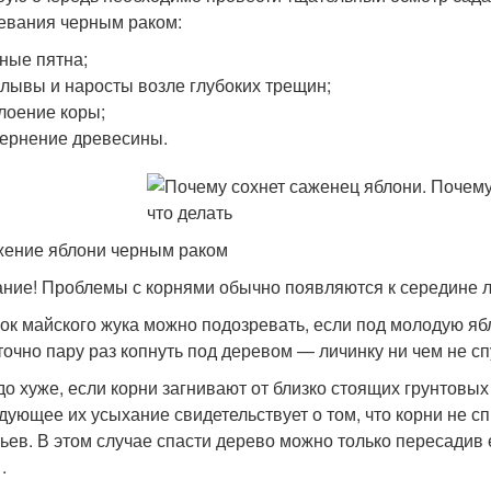
евания черным раком:
ные пятна;
лывы и наросты возле глубоких трещин;
лоение коры;
ернение древесины.
ение яблони черным раком
ние! Проблемы с корнями обычно появляются к середине л
ок майского жука можно подозревать, если под молодую яб
точно пару раз копнуть под деревом — личинку ни чем не с
до хуже, если корни загнивают от близко стоящих грунтовы
дующее их усыхание свидетельствует о том, что корни не с
тьев. В этом случае спасти дерево можно только пересадив 
.