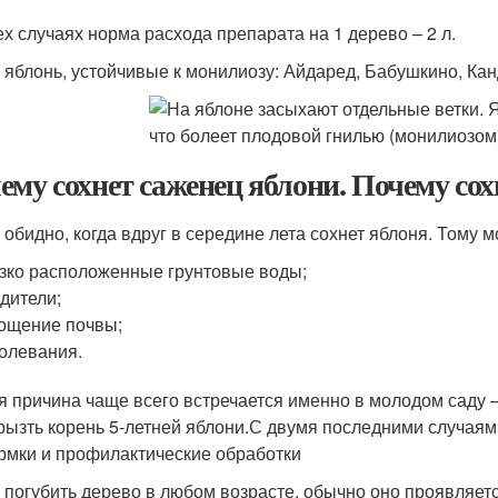
ех случаях норма расхода препарата на 1 дерево – 2 л.
 яблонь, устойчивые к монилиозу: Айдаред, Бабушкино, Кан
ему сохнет саженец яблони. Почему сохн
 обидно, когда вдруг в середине лета сохнет яблоня. Тому 
зко расположенные грунтовые воды;
дители;
ощение почвы;
олевания.
я причина чаще всего встречается именно в молодом саду 
рызть корень 5-летней яблони.С двумя последними случаям
рмки и профилактические обработки
 погубить дерево в любом возрасте, обычно оно проявляетс