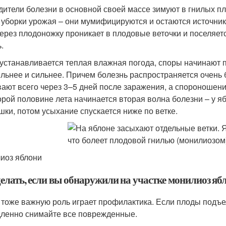
дители болезни в основной своей массе зимуют в гнилых пл
 уборки урожая – они мумифицируются и остаются источник
через плодоножку проникает в плодовые веточки и поселяет
.
 устанавливается теплая влажная погода, споры начинают 
ильнее и сильнее. Причем болезнь распространяется очень
вают всего через 3–5 дней после заражения, а спороношени
орой половине лета начинается вторая волна болезни – у я
шки, потом усыхание спускается ниже по ветке.
иоз яблони
делать, если вы обнаружили на участке монилиоз яб
 тоже важную роль играет профилактика. Если плоды подъел
ленно снимайте все поврежденные.