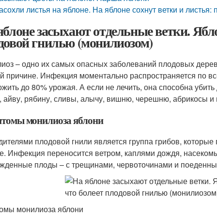
асохли листья на яблоне. На яблоне сохнут ветки и листья:
яблоне засыхают отдельные ветки. Яблон
довой гнилью (монилиозом)
иоз – одно их самых опасных заболеваний плодовых деревь
ой причине. Инфекция моментально распространяется по вс
ожить до 80% урожая. А если не лечить, она способна убить
, айву, рябину, сливы, алычу, вишню, черешню, абрикосы и 
томы монилиоза яблони
дителями плодовой гнили является группа грибов, которые 
е. Инфекция переносится ветром, каплями дождя, насеком
жденные плоды – с трещинами, червоточинами и поеденны
омы монилиоза яблони