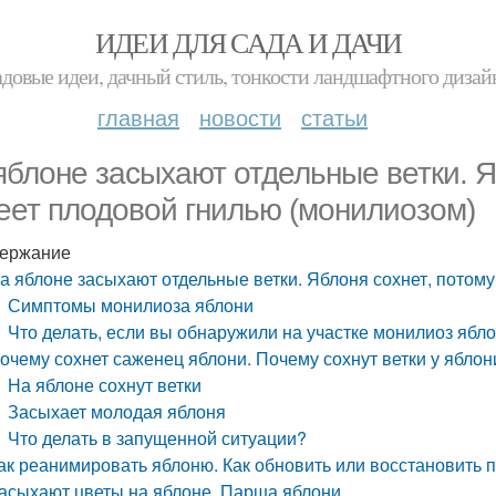
ИДЕИ ДЛЯ САДА И ДАЧИ
адовые идеи, дачный стиль, тонкости ландшафтного дизай
главная
новости
статьи
яблоне засыхают отдельные ветки. Яб
еет плодовой гнилью (монилиозом)
ержание
а яблоне засыхают отдельные ветки. Яблоня сохнет, потому
Симптомы монилиоза яблони
Что делать, если вы обнаружили на участке монилиоз ябл
очему сохнет саженец яблони. Почему сохнут ветки у яблони
На яблоне сохнут ветки
Засыхает молодая яблоня
Что делать в запущенной ситуации?
ак реанимировать яблоню. Как обновить или восстановить 
асыхают цветы на яблоне. Парша яблони