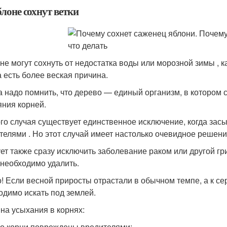
лоне сохнут ветки
 не могут сохнуть от недостатка воды или морозной зимы ,
а есть более веская причина.
а надо помнить, что дерево — единый организм, в котором 
яния корней.
ого случая существует единственное исключение, когда зас
телями . Но этот случай имеет настолько очевидное решени
ет также сразу исключить заболевание раком или другой гр
 необходимо удалить.
! Если весной приросты отрастали в обычном темпе, а к се
одимо искать под землей.
на усыхания в корнях:
о корни повреждены вредителями;