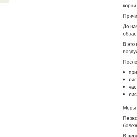
корни
Прич
До на
обрас
В это
возду
После
при
лис
час
лис
Меры
Перво
болез
В пер