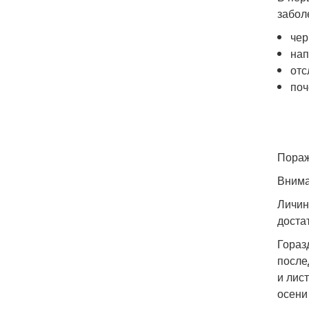
забол
чер
нап
отс
поч
Пораж
Внима
Личин
доста
Гораз
после
и лис
осени 