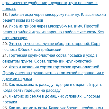
органическое удобрение, трудности, пути решения и
польза.
18.
Грибная икра через мясорубку на зиму. Классический
рецепт икры из грибов
19.
Икра из грибов через мясорубку на зиму. Простой
рецепт грибной икры из вареных грибов с чесноком без
стерилизации
20.
Этот сорт чеснока лучше обходить стороной. Сорт
чеснока Юбилейный грибовский
21.
Гортензия крупнолистная сорта посадка и уход в
открытом грунте. Сорта гортензии крупнолистной
22.
Фото и названия сортов гортензии крупнолистной.
Преимущества крупнолистных гортензий в сравнении с
другими видами
23.
Как высаживать рассаду годеции в открытый грунт.
Когда сеять годецию на рассаду
24.
Лиатрис из семян в домашних условиях. Способы
посадки
25.
Как подкормить розы. Какие удобрения необходимы