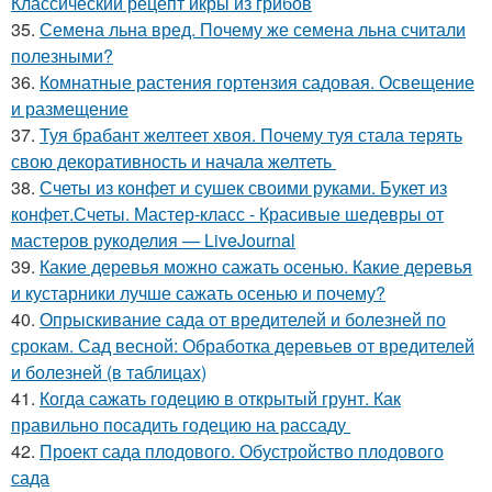
Классический рецепт икры из грибов
35.
Семена льна вред. Почему же семена льна считали
полезными?
36.
Комнатные растения гортензия садовая. Освещение
и размещение
37.
Туя брабант желтеет хвоя. Почему туя стала терять
свою декоративность и начала желтеть
38.
Счеты из конфет и сушек своими руками. Букет из
конфет.Счеты. Мастер-класс - Красивые шедевры от
мастеров рукоделия — LiveJournal
39.
Какие деревья можно сажать осенью. Какие деревья
и кустарники лучше сажать осенью и почему?
40.
Опрыскивание сада от вредителей и болезней по
срокам. Сад весной: Обработка деревьев от вредителей
и болезней (в таблицах)
41.
Когда сажать годецию в открытый грунт. Как
правильно посадить годецию на рассаду
42.
Проект сада плодового. Обустройство плодового
сада