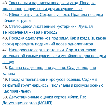
43.
Тюльпаны и нарциссы посадка и уход. Посадка
тюльпанов, нарциссов и других луковичных
44.
Яблони и груши. Секреты успеха. Правила посадки
яблони и груши
45.
Стелющиеся лиственные кустарники. Лучшая
вечнозеленая живая изгородь
46.
Посадка однолетников под зиму. Как и когда (в, какие
сроки) проводить подзимний посев однолетников
47.
Низкорослые сорта гортензии. Сорта гортензии
метельчатой самые красивые и устойчивые для посадки
в саду
48.
Калина сладкоплодная дачная. Сладкоплодная
калина
49.
Посадка тюльпанов и крокусов осенью. Садим в
открытый грунт нарциссы, тюльпаны и крокусы осенью.
Как правильно?
50.
Дегустационные оценки сортов яблок. Re:
Дегустация сортов (МОИП)