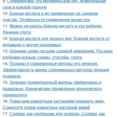
9.
Суперфосфат это мочевина или нет. Живительная
сила в каждой грануле
10.
Борная кислота и ее применение на садовом
участке. Особенности применения вещества
11.
Можно ли капать борную кислоту в ухо ребенку.
Лечение отита
12.
Борная кислота для дачных дел. Борная кислота от
муравьев и других насекомых
13.
Осенние сроки посадки садовой земляники. Посадка
клубники осенью: схемы, способы, сорта
14.
Псориаз и современные методы его лечения.
Эффективность менее современных методов лечения
псориаза
15.
Лечение поджелудочной железы эффективно и
правильно. Клинические проявления хронического
панкреатита
16.
Помогаем комнатным растениям пережить зиму.
Сократите полив комнатных растений зимой
17.
Солома, как удобрение для огорода. Солома, как