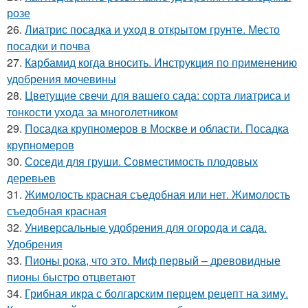
розе
26.
Лиатрис посадка и уход в открытом грунте. Место
посадки и почва
27.
Карбамид когда вносить. Инструкция по применению
удобрения мочевины
28.
Цветущие свечи для вашего сада: сорта лиатриса и
тонкости ухода за многолетником
29.
Посадка крупномеров в Москве и области. Посадка
крупномеров
30.
Соседи для груши. Совместимость плодовых
деревьев
31.
Жимолость красная съедобная или нет. Жимолость
съедобная красная
32.
Универсальные удобрения для огорода и сада.
Удобрения
33.
Пионы рока, что это. Миф первый – древовидные
пионы быстро отцветают
34.
Грибная икра с болгарским перцем рецепт на зиму.