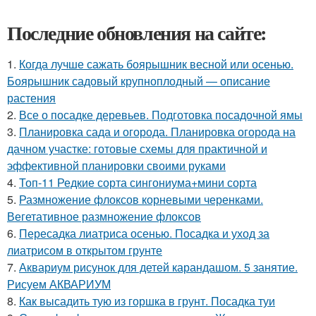
Последние обновления на сайте:
1.
Когда лучше сажать боярышник весной или осенью.
Боярышник садовый крупноплодный — описание
растения
2.
Все о посадке деревьев. Подготовка посадочной ямы
3.
Планировка сада и огорода. Планировка огорода на
дачном участке: готовые схемы для практичной и
эффективной планировки своими руками
4.
Топ-11 Редкие сорта сингониума+мини сорта
5.
Размножение флоксов корневыми черенками.
Вегетативное размножение флоксов
6.
Пересадка лиатриса осенью. Посадка и уход за
лиатрисом в открытом грунте
7.
Аквариум рисунок для детей карандашом. 5 занятие.
Рисуем АКВАРИУМ
8.
Как высадить тую из горшка в грунт. Посадка туи