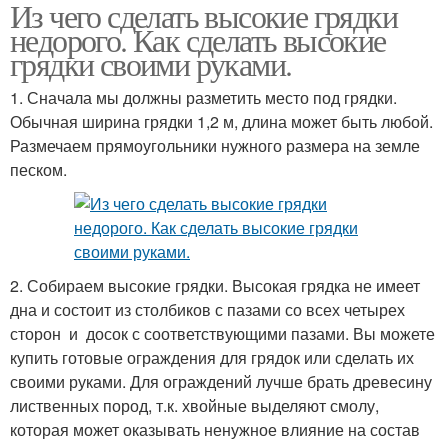
Из чего сделать высокие грядки
Участок под высокие
Высокая грядка
недорого. Как сделать высокие
грядки
грядки своими руками.
1. Сначала мы должны разметить место под грядки.
Материал для высоких
Обычная ширина грядки 1,2 м, длина может быть любой.
Грядки из дерева
грядок
Размечаем прямоугольники нужного размера на земле
песком.
Грядки из листов
2. Собираем высокие грядки. Высокая грядка не имеет
дна и состоит из столбиков с пазами со всех четырех
сторон и досок с соответствующими пазами. Вы можете
купить готовые ограждения для грядок или сделать их
своими руками. Для ограждений лучше брать древесину
лиственных пород, т.к. хвойные выделяют смолу,
которая может оказывать ненужное влияние на состав