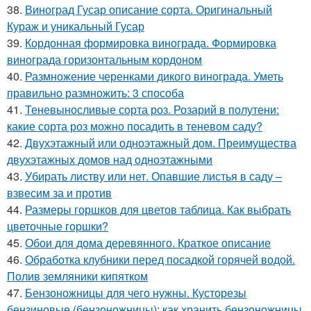
38.
Виноград Гусар описание сорта. Оригинальный
Кураж и уникальный Гусар
39.
Кордонная формировка винограда. Формировка
винограда горизонтальным кордоном
40.
Размножение черенками дикого винограда. Уметь
правильно размножить: 3 способа
41.
Теневыносливые сорта роз. Розарий в полутени:
какие сорта роз можно посадить в теневом саду?
42.
Двухэтажный или одноэтажный дом. Преимущества
двухэтажных домов над одноэтажными
43.
Убирать листву или нет. Опавшие листья в саду –
взвесим за и против
44.
Размеры горшков для цветов таблица. Как выбрать
цветочные горшки?
45.
Обои для дома деревянного. Краткое описание
46.
Обработка клубники перед посадкой горячей водой.
Полив земляники кипятком
47.
Бензоножницы для чего нужны. Кусторезы
бензиновые (бензоножницы): как хранить бензоножницы