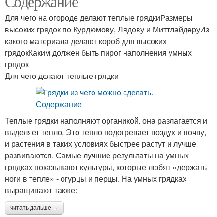
Содержание
Для чего на огороде делают теплые грядкиРазмеры
высоких грядок по Курдюмову, Лядову и МиттлайдеруИз
Грядки из различных
Участок под высокие
какого материала делают короб для высоких
материалов
грядки
грядокКаким должен быть пирог наполнения умных
грядок
Для чего делают теплые грядки
Высокая грядка
Теплые грядки наполняют органикой, она разлагается и
выделяет тепло. Это тепло подогревает воздух и почву,
и растения в таких условиях быстрее растут и лучше
развиваются. Самые лучшие результаты на умных
грядках показывают культуры, которые любят «держать
ноги в тепле» - огурцы и перцы. На умных грядках
выращивают также:
читать дальше →