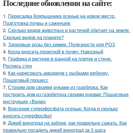
Последние обновления на сайте:
1.
Пересадка боярышника осенью на новое место.
Подготовка почвы и саженцев
2.
Сколько видов животных и растений обитает на земле.
Сколько видов на планете?
3.
Здоровые розы без химии. Полезности для РОЗ
4.
Когда вносить перегной в почву. Навозный
5.
Графика и рисунки в ванной на плитке и стене.
Роспись стен
6.
Как нарисовать аквариум с рыбками ребенку.
Пошаговый процесс
7.
Строим дом своими руками из газоблока. Как
построить дом из газобетона своими руками: Пошаговая
инструкция +Видео
8.
Внесение суперфосфата осенью. Когда и сколько
вносить суперфосфат
9.
Дикий виноград на заборе, как правильно сажать. Как
правильно посадить дикий виноград за 3 шага