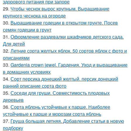
здорового питания при запоре
29.
Чтобы чеснок вырос крупным. Выращивание
крупного чеснока на огороде
30.
Выращивание годеции в открытом грунте. Посев
семян годеции в грунт
31.
Оформление раздевалки шкафчиков детского сада.
Для детей
32.
Летние сорта желтых яблок. 50 сортов яблок с фото и
описаниями
33.
Gardenia crown jewel. Гардения. Уход и выращивание
в домашних условиях
34.
Сорт персика донецкий желтый. персик донецкий
ранний описание сорта фото
35.
Соседи для груши. Совместимость плодовых
деревьев
36.
Сорта яблонь устойчивые к парше. Наиболее
устойчивые к парше и морозам сорта яблонь
37.
Груша большая летняя. Добавление статьи в новую
подборку