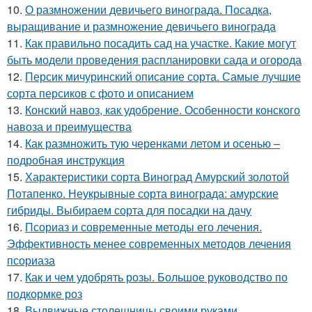
10.
О размножении девичьего винограда. Посадка,
выращивание и размножение девичьего винограда
11.
Как правильно посадить сад на участке. Какие могут
быть модели проведения распланировки сада и огорода
12.
Персик мичуринский описание сорта. Самые лучшие
сорта персиков с фото и описанием
13.
Конский навоз, как удобрение. Особенности конского
навоза и преимущества
14.
Как размножить тую черенками летом и осенью –
подробная инструкция
15.
Характеристики сорта Виноград Амурский золотой
Потапенко. Неукрывные сорта винограда: амурские
гибриды. Выбираем сорта для посадки на дачу
16.
Псориаз и современные методы его лечения.
Эффективность менее современных методов лечения
псориаза
17.
Как и чем удобрять розы. Большое руководство по
подкормке роз
18.
Выдвижные столешницы своими руками.