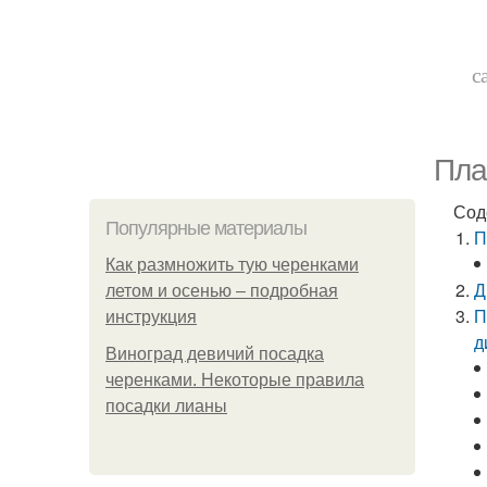
с
Пла
Сод
Популярные материалы
П
Как размножить тую черенками
Д
летом и осенью – подробная
П
инструкция
д
Виноград девичий посадка
черенками. Некоторые правила
посадки лианы