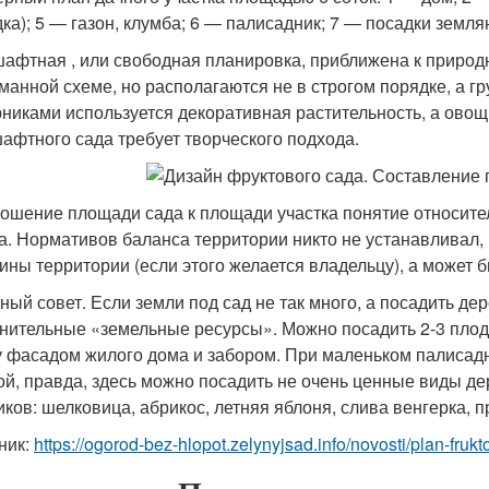
дка); 5 — газон, клумба; 6 — палисадник; 7 — посадки земля
афтная , или свободная планировка, приближена к природ
манной схеме, но располагаются не в строгом порядке, а 
рниками используется декоративная растительность, а овощ
афтного сада требует творческого подхода.
ошение площади сада к площади участка понятие относител
а. Нормативов баланса территории никто не устанавливал,
ины территории (если этого желается владельцу), а может б
ный совет. Если земли под сад не так много, а посадить д
нительные «земельные ресурсы». Можно посадить 2-3 плод
 фасадом жилого дома и забором. При маленьком палисадн
ой, правда, здесь можно посадить не очень ценные виды де
иков: шелковица, абрикос, летняя яблоня, слива венгерка, п
ник:
https://ogorod-bez-hlopot.zelynyjsad.info/novosti/plan-fru