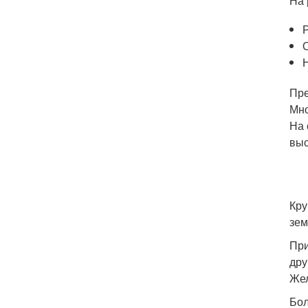
На 
Пре
Мно
На 
выс
Кру
зем
При
дру
Жел
Бол