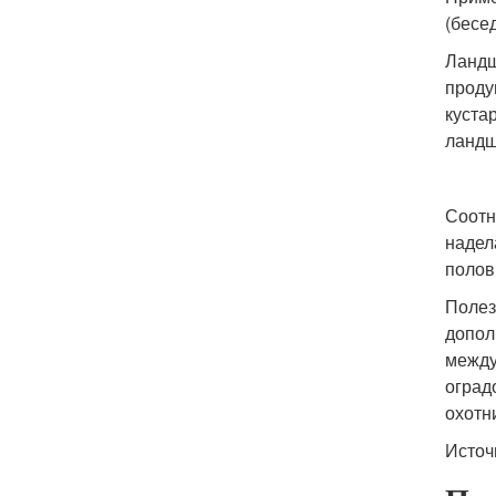
(бесе
Ландш
проду
куста
ландш
Соотн
надел
полов
Полез
допол
между
оград
охотн
Источ