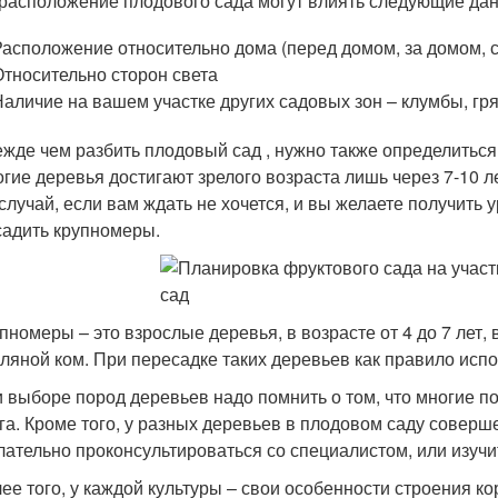
расположение плодового сада могут влиять следующие да
Расположение относительно дома (перед домом, за домом, с
Относительно сторон света
Наличие на вашем участке других садовых зон – клумбы, гряд
жде чем разбить плодовый сад , нужно также определиться с
гие деревья достигают зрелого возраста лишь через 7-10 ле
случай, если вам ждать не хочется, и вы желаете получить
адить крупномеры.
пномеры – это взрослые деревья, в возрасте от 4 до 7 лет
ляной ком. При пересадке таких деревьев как правило испо
 выборе пород деревьев надо помнить о том, что многие п
га. Кроме того, у разных деревьев в плодовом саду соверш
ательно проконсультироваться со специалистом, или изучи
ее того, у каждой культуры – свои особенности строения к