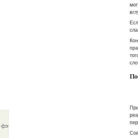
мог
вгл
Есл
сла
Кон
пра
тог
сло
По
При
реа
пер
⇦
Сов