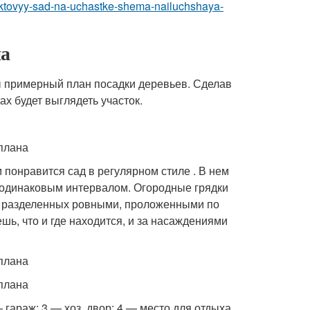
-fruktovyy-sad-na-uchastke-shema-nailuchshaya-
на
ы примерный план посадки деревьев. Сделав
ах будет выглядеть участок.
понравится сад в регулярном стиле . В нем
 одинаковым интервалом. Огородные грядки
, разделенных ровными, проложенными по
ь, что и где находится, и за насаждениями
гараж; 3 — хоз. двор; 4 — место для отдыха