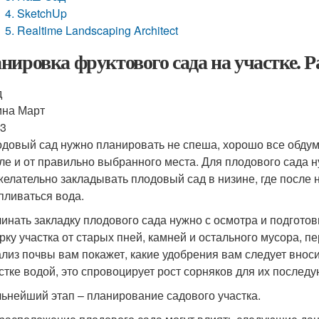
4. SketchUp
5. Realtime Landscaping Architect
нировка фруктового сада на участке. 
д
ина Март
63
довый сад нужно планировать не спеша, хорошо все обдумав
ле и от правильно выбранного места. Для плодового сада 
елательно закладывать плодовый сад в низине, где после н
пливаться вода.
инать закладку плодового сада нужно с осмотра и подгото
рку участка от старых пней, камней и остального мусора, п
лиз почвы вам покажет, какие удобрения вам следует внос
стке водой, это спровоцирует рост сорняков для их послед
ьнейший этап – планирование садового участка.