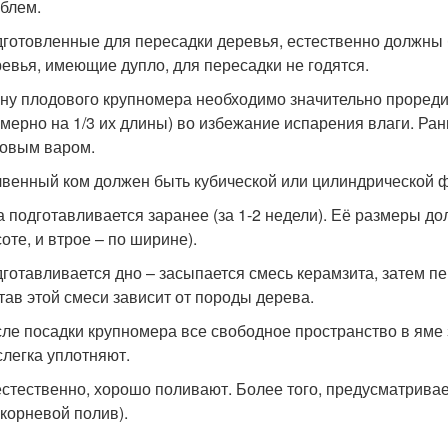
блем.
готовленные для пересадки деревья, естественно должны
евья, имеющие дупло, для пересадки не годятся.
ну плодового крупномера необходимо значительно проредит
мерно на 1/3 их длины) во избежание испарения влаги. Ра
овым варом.
венный ком должен быть кубической или цилиндрической 
 подготавливается заранее (за 1-2 недели). Её размеры д
оте, и втрое – по ширине).
готавливается дно – засыпается смесь керамзита, затем п
тав этой смеси зависит от породы дерева.
ле посадки крупномера все свободное пространство в яме
слегка уплотняют.
естественно, хорошо поливают. Более того, предусматривае
корневой полив).