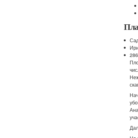
Пла
Са
Ир
28
Пло
чис
Неж
ска
Нач
убо
Ана
уча
Дал