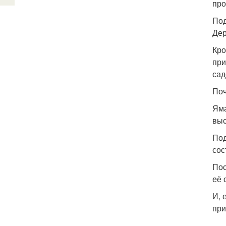
про
Под
Дер
Кро
при
сад
Поч
Яма
выс
Под
сос
Пос
её 
И, 
при