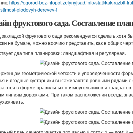
ник:
https://ogorod-bez-hlopot.zelynyjsad.info/stati/kak-razbit
stimost-plodovyh-derevev-i
айн фруктового сада. Составление пла
 закладкой фруктового сада рекомендуется сделать хотя б
ски на бумаге, можно воочию представить, как в общих черт
твует два типа планировки: ландшафтная и регулярная.
рженцам геометрической четкости и упорядоченности форм 
ья и ягодные кустарники высаживаются ровными рядами с
ваются в форме правильных прямоугольников и квадратов
м линиям дорожками. При таком расположении всегда знаеш
 ухаживать.
рный план дачного участка площадью 6 соток: 1 — дом; 2 — 