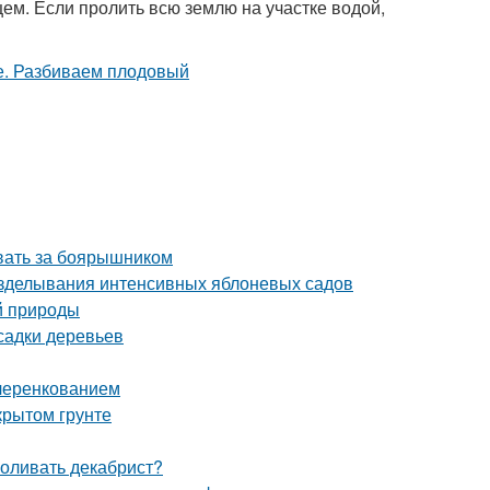
щем. Если пролить всю землю на участке водой,
ивать за боярышником
озделывания интенсивных яблоневых садов
й природы
садки деревьев
 черенкованием
крытом грунте
поливать декабрист?