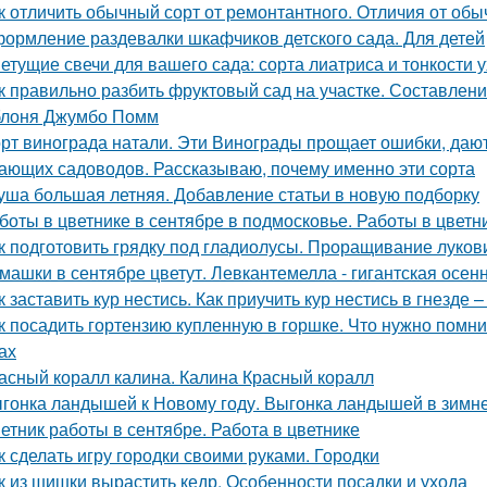
к отличить обычный сорт от ремонтантного. Отличия от обы
ормление раздевалки шкафчиков детского сада. Для детей
етущие свечи для вашего сада: сорта лиатриса и тонкости 
к правильно разбить фруктовый сад на участке. Составлен
лоня Джумбо Помм
рт винограда натали. Эти Винограды прощает ошибки, даю
ающих садоводов. Рассказываю, почему именно эти сорта
уша большая летняя. Добавление статьи в новую подборку
боты в цветнике в сентябре в подмосковье. Работы в цветн
к подготовить грядку под гладиолусы. Проращивание луков
машки в сентябре цветут. Левкантемелла - гигантская осе
к заставить кур нестись. Как приучить кур нестись в гнезде 
к посадить гортензию купленную в горшке. Что нужно помн
ах
асный коралл калина. Калина Красный коралл
гонка ландышей к Новому году. Выгонка ландышей в зимн
етник работы в сентябре. Работа в цветнике
к сделать игру городки своими руками. Городки
к из шишки вырастить кедр. Особенности посадки и ухода