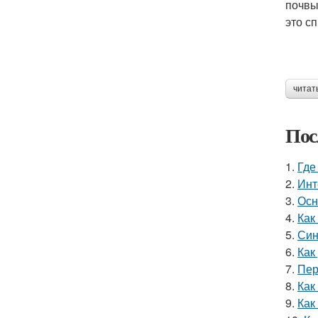
почвы
это с
читат
Пос
1.
Где
2.
Инт
3.
Осн
4.
Как
5.
Син
6.
Как
7.
Пер
8.
Как
9.
Как