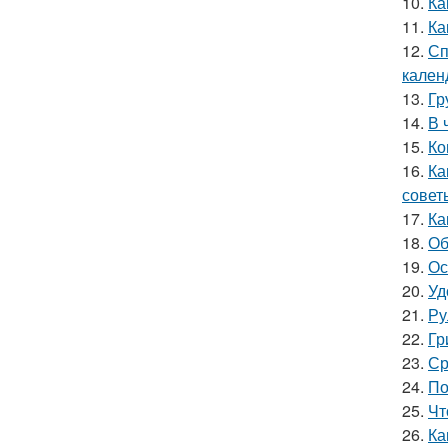
10.
Ка
11.
Ка
12.
Сп
кален
13.
Гр
14.
В 
15.
Ко
16.
Ка
совет
17.
Ка
18.
Об
19.
Ос
20.
Уд
21.
Ру
22.
Гр
23.
Ср
24.
По
25.
Чт
26.
Ка