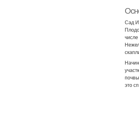
Осн
Сад И
Плодо
числе
Нежел
скапл
Начин
участ
почвы
это с