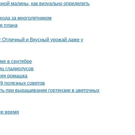
чной малины, как визуально определить
ухода за многолетником
ие плана
т Отличный и Вкусный урожай даже у
ике в сентябре
иц гладиолусов
нняя ромашка
– 9 полезных советов
ить при выращивании гортензии в цветочных
ее время