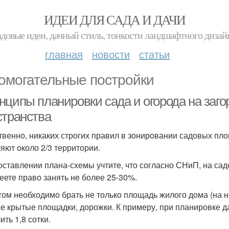
ИДЕИ ДЛЯ САДА И ДАЧИ
адовые идеи, дачный стиль, тонкости ландшафтного дизай
главная
новости
статьи
омогательные постройки
нципы планировки сада и огорода на заго
странства
твенно, никаких строгих правил в зонировании садовых пл
яют около 2/3 территории.
оставлении плана-схемы учтите, что согласно СНиП, на садо
еете право занять не более 25-30%.
том необходимо брать не только площадь жилого дома (на не
же крытые площадки, дорожки. К примеру, при планировке да
ть 1,8 сотки.