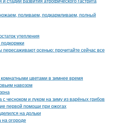
 и стадии развития атрофического гастрита
множаем, поливаем, подкармливаем, полный
остаток утепления
 подкормки
ы пересаживают осенью: прочитайте сейчас все
а комнатными цветами в зимнее время
ровьим навозом
азона
а с чесноком и луком на зиму из варёных грибов
ние первой помощи при ожогах
зделился на дольки
 на огороде