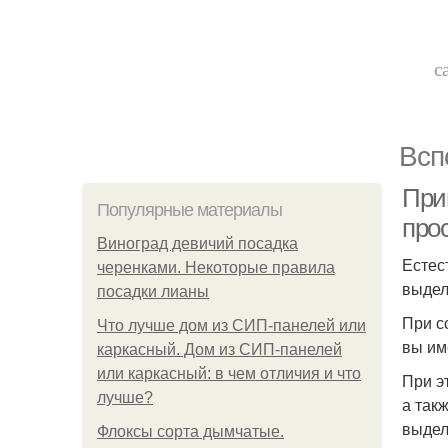
с
Всп
При
Популярные материалы
про
Виноград девичий посадка
Естес
черенками. Некоторые правила
выдел
посадки лианы
При с
Что лучше дом из СИП-панелей или
вы им
каркасный. Дом из СИП-панелей
или каркасный: в чем отличия и что
При э
лучше?
а так
выдели
Флоксы сорта дымчатые.