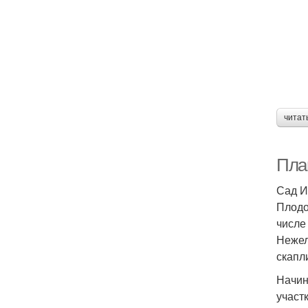
читат
Пла
Сад И
Плодо
числе
Нежел
скапл
Начин
участ