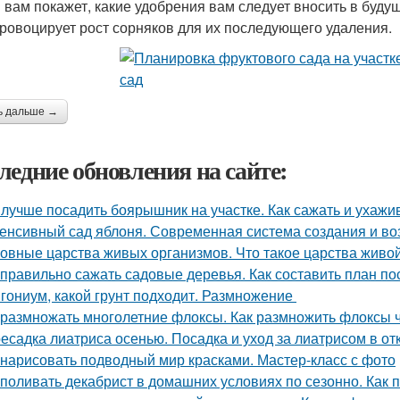
 вам покажет, какие удобрения вам следует вносить в буду
провоцирует рост сорняков для их последующего удаления.
ь дальше →
ледние обновления на сайте:
 лучше посадить боярышник на участке. Как сажать и ухаж
енсивный сад яблоня. Современная система создания и в
овные царства живых организмов. Что такое царства живо
 правильно сажать садовые деревья. Как составить план по
гониум, какой грунт подходит. Размножение
 размножать многолетние флоксы. Как размножить флоксы
есадка лиатриса осенью. Посадка и уход за лиатрисом в от
 нарисовать подводный мир красками. Мастер-класс с фото
 поливать декабрист в домашних условиях по сезонно. Как 