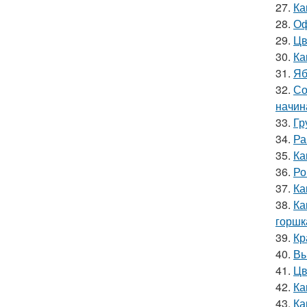
27.
Ка
28.
Оф
29.
Цв
30.
Ка
31.
Яб
32.
Со
начин
33.
Гр
34.
Ра
35.
Ка
36.
Ро
37.
Ка
38.
Ка
горшк
39.
Кр
40.
Вы
41.
Цв
42.
Ка
43.
Ка