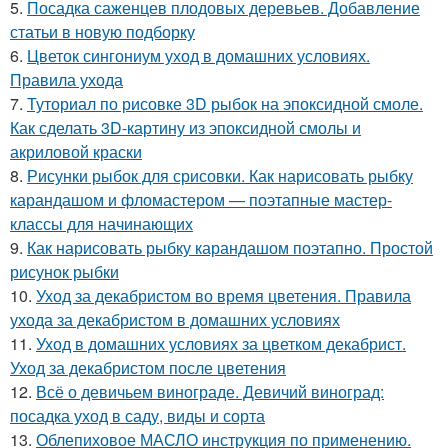
5.
Посадка саженцев плодовых деревьев. Добавление
статьи в новую подборку
6.
Цветок сингониум уход в домашних условиях.
Правила ухода
7.
Туториал по рисовке 3D рыбок на эпоксидной смоле.
Как сделать 3D-картину из эпоксидной смолы и
акриловой краски
8.
Рисунки рыбок для срисовки. Как нарисовать рыбку
карандашом и фломастером — поэтапные мастер-
классы для начинающих
9.
Как нарисовать рыбку карандашом поэтапно. Простой
рисунок рыбки
10.
Уход за декабристом во время цветения. Правила
ухода за декабристом в домашних условиях
11.
Уход в домашних условиях за цветком декабрист.
Уход за декабристом после цветения
12.
Всё о девичьем винограде. Девичий виноград:
посадка уход в саду, виды и сорта
13.
Облепиховое МАСЛО инструкция по применению.