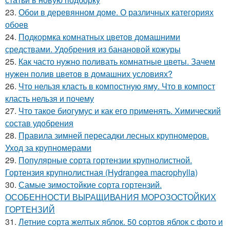
23.
Обои в деревянном доме. О различных категориях
обоев
24.
Подкормка комнатных цветов домашними
средствами. Удобрения из банановой кожуры
25.
Как часто нужно поливать комнатные цветы. Зачем
нужен полив цветов в домашних условиях?
26.
Что нельзя класть в компостную яму. Что в компост
класть нельзя и почему
27.
Что такое биогумус и как его применять. Химический
состав удобрения
28.
Правила зимней пересадки лесных крупномеров.
Уход за крупномерами
29.
Популярные сорта гортензии крупнолистной.
Гортензия крупнолистная (Hydrangea macrophylla)
30.
Самые зимостойкие сорта гортензий.
ОСОБЕННОСТИ ВЫРАЩИВАНИЯ МОРОЗОСТОЙКИХ
ГОРТЕНЗИЙ
31.
Летние сорта желтых яблок. 50 сортов яблок с фото и