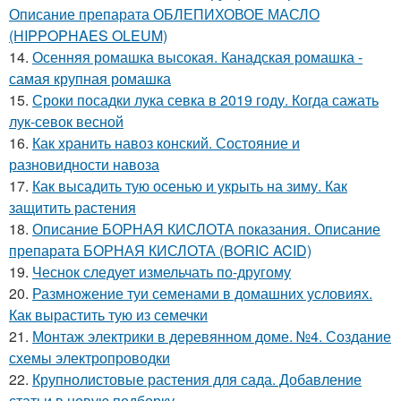
Описание препарата ОБЛЕПИХОВОЕ МАСЛО
(HIPPOPHAES OLEUM)
14.
Осенняя ромашка высокая. Канадская ромашка -
самая крупная ромашка
15.
Сроки посадки лука севка в 2019 году. Когда сажать
лук-севок весной
16.
Как хранить навоз конский. Состояние и
разновидности навоза
17.
Как высадить тую осенью и укрыть на зиму. Как
защитить растения
18.
Описание БОРНАЯ КИСЛОТА показания. Описание
препарата БОРНАЯ КИСЛОТА (BORIC ACID)
19.
Чеснок следует измельчать по-другому
20.
Размножение туи семенами в домашних условиях.
Как вырастить тую из семечки
21.
Монтаж электрики в деревянном доме. №4. Создание
схемы электропроводки
22.
Крупнолистовые растения для сада. Добавление
статьи в новую подборку