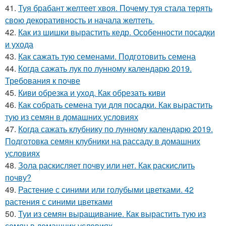
41.
Туя брабант желтеет хвоя. Почему туя стала терять
свою декоративность и начала желтеть
42.
Как из шишки вырастить кедр. Особенности посадки
и ухода
43.
Как сажать тую семенами. Подготовить семена
44.
Когда сажать лук по лунному календарю 2019.
Требования к почве
45.
Киви обрезка и уход. Как обрезать киви
46.
Как собрать семена туи для посадки. Как вырастить
тую из семян в домашних условиях
47.
Когда сажать клубнику по лунному календарю 2019.
Подготовка семян клубники на рассаду в домашних
условиях
48.
Зола раскисляет почву или нет. Как раскислить
почву?
49.
Растение с синими или голубыми цветками. 42
растения с синими цветками
50.
Туи из семян выращивание. Как вырастить тую из
семян в домашних условиях