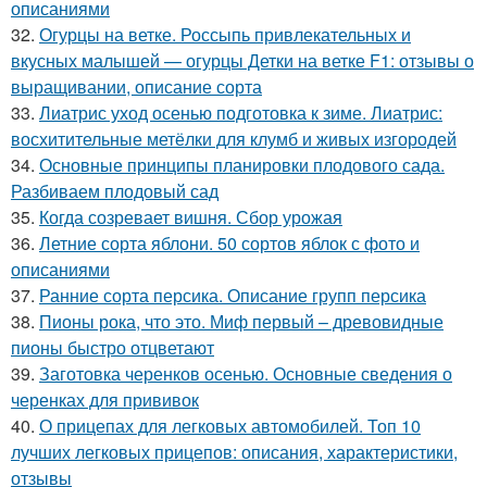
описаниями
32.
Огурцы на ветке. Россыпь привлекательных и
вкусных малышей — огурцы Детки на ветке F1: отзывы о
выращивании, описание сорта
33.
Лиатрис уход осенью подготовка к зиме. Лиатрис:
восхитительные метёлки для клумб и живых изгородей
34.
Основные принципы планировки плодового сада.
Разбиваем плодовый сад
35.
Когда созревает вишня. Сбор урожая
36.
Летние сорта яблони. 50 сортов яблок с фото и
описаниями
37.
Ранние сорта персика. Описание групп персика
38.
Пионы рока, что это. Миф первый – древовидные
пионы быстро отцветают
39.
Заготовка черенков осенью. Основные сведения о
черенках для прививок
40.
О прицепах для легковых автомобилей. Топ 10
лучших легковых прицепов: описания, характеристики,
отзывы