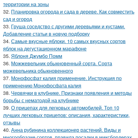
территории на зоны
32.
Планировка огорода и сада в дереве. Как совместить
сад и огород
33.
Груша соседство с другими деревьями и кустами.
Добавление статьи в новую подборку
34.
Самые вкусные яблоки. 10 самых вкусных сортов
яблок на дегустационном марафоне
35.
Яблоня Джумбо Помм
36.
Можжевельник обыкновенный сорта. Сорта
можевельника обыкновенного
37.
Монофосфат калия применение. Инструкция по
применению Монофосфата калия
38.
Червячки в клубнике. Признаки появления и методы
борьбы с нематодой на клубнике
39.
О прицепах для легковых автомобилей. Топ 10
лучших легковых прицепов: описания, характеристики,
отзывы
40.
Анна рубинина коллекционер растений. Виды и
многообразие сортов, правила посадки в миксбордерах