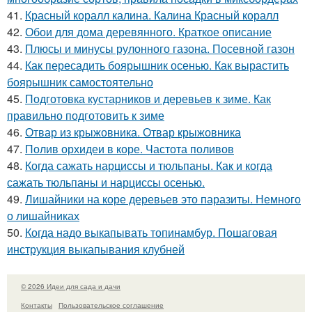
41.
Красный коралл калина. Калина Красный коралл
42.
Обои для дома деревянного. Краткое описание
43.
Плюсы и минусы рулонного газона. Посевной газон
44.
Как пересадить боярышник осенью. Как вырастить
боярышник самостоятельно
45.
Подготовка кустарников и деревьев к зиме. Как
правильно подготовить к зиме
46.
Отвар из крыжовника. Отвар крыжовника
47.
Полив орхидеи в коре. Частота поливов
48.
Когда сажать нарциссы и тюльпаны. Как и когда
сажать тюльпаны и нарциссы осенью.
49.
Лишайники на коре деревьев это паразиты. Немного
о лишайниках
50.
Когда надо выкапывать топинамбур. Пошаговая
инструкция выкапывания клубней
© 2026 Идеи для сада и дачи
Контакты
Пользовательское соглашение