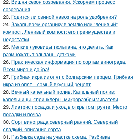
22.
Вишня сезон созревания. Ускоряем процесс
созревания
23.
Годится ли свиной навоз на роль удобрения?
24.
Закапываем органику в землю или “ленивый”
компост. Ленивый компост: его преимущества и
недостатки
25.
Мелкие луковицы тюльпана, что делать. Как
размножать тюльпаны детками
26.
Практическая информация по сортам винограда.
Всем мира и добра!
27.
Грибная икра из опят с болгарским перцем. Грибная
икра из опят – самый вкусный рецепт
28.
Вечный капельный полив. Капельный полив:
капельницы, спринклеры, микроразбрызгиватели
29.
Лиатрис посадка и уход в открытом грунте. Место
посадки и почва
30.
Сорт винограда северный ранний. Северный
сладкий, описание сорта
31.
Разбивка сада на участке схема. Разбивка