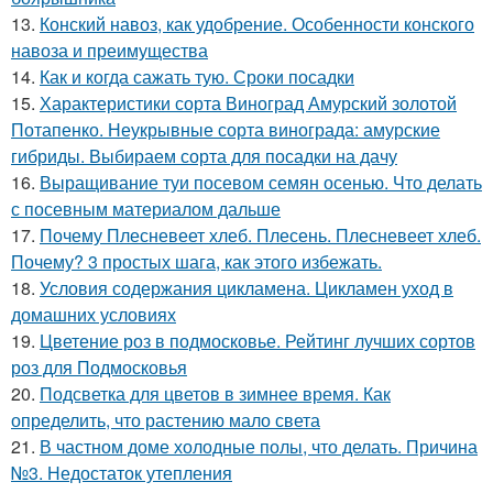
13.
Конский навоз, как удобрение. Особенности конского
навоза и преимущества
14.
Как и когда сажать тую. Сроки посадки
15.
Характеристики сорта Виноград Амурский золотой
Потапенко. Неукрывные сорта винограда: амурские
гибриды. Выбираем сорта для посадки на дачу
16.
Выращивание туи посевом семян осенью. Что делать
с посевным материалом дальше
17.
Почему Плесневеет хлеб. Плесень. Плесневеет хлеб.
Почему? 3 простых шага, как этого избежать.
18.
Условия содержания цикламена. Цикламен уход в
домашних условиях
19.
Цветение роз в подмосковье. Рейтинг лучших сортов
роз для Подмосковья
20.
Подсветка для цветов в зимнее время. Как
определить, что растению мало света
21.
В частном доме холодные полы, что делать. Причина
№3. Недостаток утепления