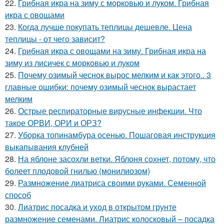
22.
Грибная икра на зиму с морковью и луком. Грибная
икра с овощами
23.
Когда лучше покупать теплицы дешевле. Цена
теплицы - от чего зависит?
24.
Грибная икра с овощами на зиму. Грибная икра на
зиму из лисичек с морковью и луком
25.
Почему озимый чеснок вырос мелким и как этого.. 3
главные ошибки: почему озимый чеснок вырастает
мелким
26.
Острые респираторные вирусные инфекции. Что
такое ОРВИ, ОРИ и ОРЗ?
27.
Уборка топинамбура осенью. Пошаговая инструкция
выкапывания клубней
28.
На яблоне засохли ветки. Яблоня сохнет, потому, что
болеет плодовой гнилью (монилиозом)
29.
Размножение лиатриса своими руками. Семенной
способ
30.
Лиатрис посадка и уход в открытом грунте
размножение семенами. Лиатрис колосковый – посадка