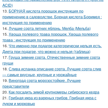
ACID)
13.
БОРНАЯ кислота порошок инструкция по
применению в садоводстве. Борная кислота Боримед :
инструкция по применению
14.
Лучшие сорта летних яблонь. Мелба (Мельба)
15.
Хвоща полевого трава порошок. Хвоща полевого
трава : инструкция по применению
16.
Что именно при подагре категорически нельзя есть.
Диета при подагре, что можно и нельзя (таблица)
17.
Груша зимние сорта. Отечественные зимние сорта
груши
18.
Слива испанка описание сорта. Лучшие сорта слив
— самые вкусные, крупные и урожайные
19.
Виноград сорта морозостойкие. Лучшие
представители
20.
Как посадить зимой крупномеры сибирского кедра
21.
Грибная икра из вареных грибов. Грибная икра с
луком и морковью