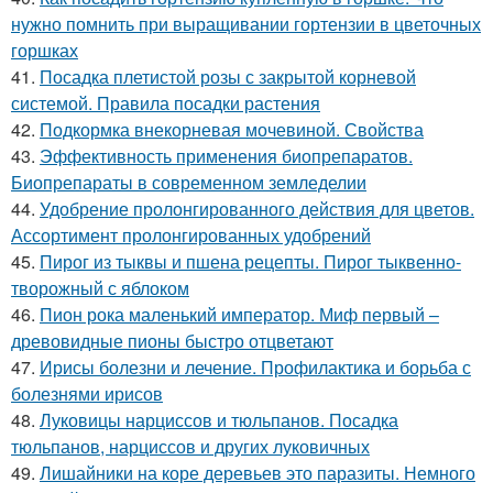
нужно помнить при выращивании гортензии в цветочных
горшках
41.
Посадка плетистой розы с закрытой корневой
системой. Правила посадки растения
42.
Подкормка внекорневая мочевиной. Свойства
43.
Эффективность применения биопрепаратов.
Биопрепараты в современном земледелии
44.
Удобрение пролонгированного действия для цветов.
Ассортимент пролонгированных удобрений
45.
Пирог из тыквы и пшена рецепты. Пирог тыквенно-
творожный с яблоком
46.
Пион рока маленький император. Миф первый –
древовидные пионы быстро отцветают
47.
Ирисы болезни и лечение. Профилактика и борьба с
болезнями ирисов
48.
Луковицы нарциссов и тюльпанов. Посадка
тюльпанов, нарциссов и других луковичных
49.
Лишайники на коре деревьев это паразиты. Немного