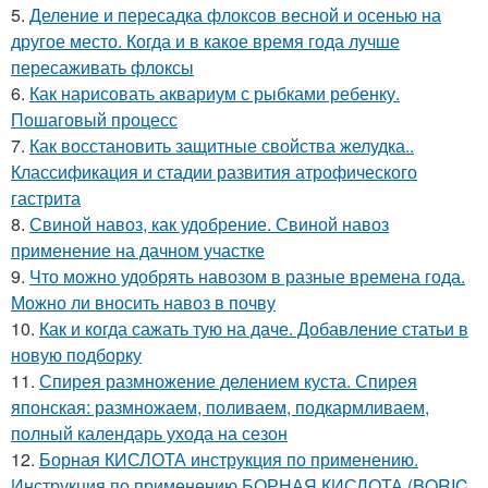
5.
Деление и пересадка флоксов весной и осенью на
другое место. Когда и в какое время года лучше
пересаживать флоксы
6.
Как нарисовать аквариум с рыбками ребенку.
Пошаговый процесс
7.
Как восстановить защитные свойства желудка..
Классификация и стадии развития атрофического
гастрита
8.
Свиной навоз, как удобрение. Свиной навоз
применение на дачном участке
9.
Что можно удобрять навозом в разные времена года.
Можно ли вносить навоз в почву
10.
Как и когда сажать тую на даче. Добавление статьи в
новую подборку
11.
Спирея размножение делением куста. Спирея
японская: размножаем, поливаем, подкармливаем,
полный календарь ухода на сезон
12.
Борная КИСЛОТА инструкция по применению.
Инструкция по применению БОРНАЯ КИСЛОТА (BORIC