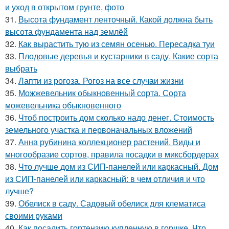
и уход в открытом грунте, фото
31.
Высота фундамент ленточный. Какой должна быть
высота фундамента над землёй
32.
Как вырастить тую из семян осенью. Пересадка туи
33.
Плодовые деревья и кустарники в саду. Какие сорта
выбрать
34.
Лапти из рогоза. Рогоз на все случаи жизни
35.
Можжевельник обыкновенный сорта. Сорта
можевельника обыкновенного
36.
Чтоб построить дом сколько надо денег. Стоимость
земельного участка и первоначальных вложений
37.
Анна рубинина коллекционер растений. Виды и
многообразие сортов, правила посадки в миксбордерах
38.
Что лучше дом из СИП-панелей или каркасный. Дом
из СИП-панелей или каркасный: в чем отличия и что
лучше?
39.
Обелиск в саду. Садовый обелиск для клематиса
своими руками
40.
Как посадить гортензию купленную в горшке. Что