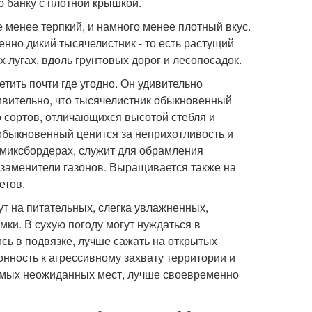
ю банку с плотной крышкой.
 менее терпкий, и намного менее плотный вкус.
нно дикий тысячелистник - то есть растущий
 лугах, вдоль грунтовых дорог и лесопосадок.
ить почти где угодно. Он удивительно
ивительно, что тысячелистник обыкновенный
 сортов, отличающихся высотой стебля и
 обыкновенный ценится за неприхотливость и
миксбордерах, служит для обрамления
 заменители газонов. Выращивается также на
етов.
ут на питательных, слегка увлажненных,
ки. В сухую погоду могут нуждаться в
сь в подвязке, лучше сажать на открытых
онность к агрессивному захвату территории и
амых неожиданных мест, лучше своевременно