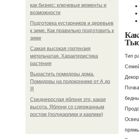
как бизнес: ключевые моменты и
возможности
Подготовка кустарников и деревьев
к зиме. Как правильно подготовить к
Как
зиме
Тыс
Самая высокая гортензия
Тип р
метельчатая. Характеристика
растения
Семе
Вырастить помидоры дома.
Декор
Помидоры на подоконнике от А до
Почв
Я
бедны
Среднерослая яблоня это, какая
высота. Яблони со сдержанным
Продо
ростом (полукарлики и карлики)
Освещ
прямы