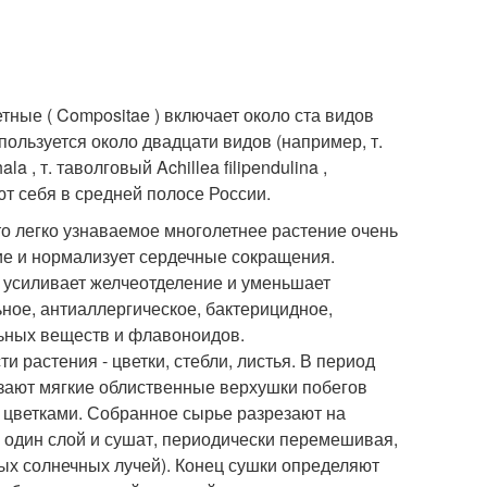
етные ( Compositae ) включает около ста видов
ользуется около двадцати видов (например, т.
a , т. таволговый Achillea filipendulina ,
уют себя в средней полосе России.
о легко узнаваемое многолетнее растение очень
ие и нормализует сердечные сокращения.
 усиливает желчеотделение и уменьшает
ное, антиаллергическое, бактерицидное,
ьных веществ и флавоноидов.
 растения - цветки, стебли, листья. В период
езают мягкие облиственные верхушки побегов
с цветками. Собранное сырье разрезают на
в один слой и сушат, периодически перемешивая,
мых солнечных лучей). Конец сушки определяют