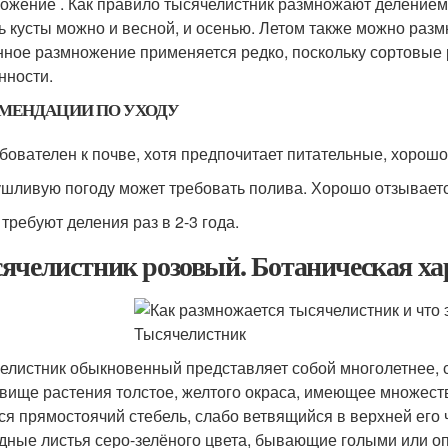
ожение . Как правило тысячелистник размножают делением к
ь кусты можно и весной, и осенью. Летом также можно раз
ное размножение применяется редко, поскольку сортовые 
нности.
МЕНДАЦИИ ПО УХОДУ
бователен к почве, хотя предпочитает питательные, хорош
ушливую погоду может требовать полива. Хорошо отзываетс
 требуют деления раз в 2-3 года.
ячелистник розовый. Ботаническая ха
елистник обыкновенный представляет собой многолетнее, 
вище растения толстое, желтого окраса, имеющее множеств
ся прямостоячий стебель, слабо ветвящийся в верхней его
дные листья серо-зелёного цвета, бывающие голыми или о