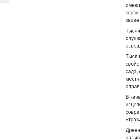
имеют
корзи
зацве
Тысяч
опушк
освещ
Тысяч
свойс
сада,
местн
оправ
В кач
исцел
совре
«трав
Древн
назыв