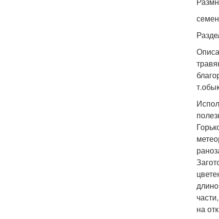
Разм
семе
Разде
Описа
травя
благор
т.обы
Испол
полез
Горьк
метео
раноз
Загот
цвете
длино
части
на от