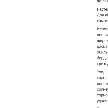
по ло
Расте
Для л
самос
Испол
непри
широк
расцв
обиль
бордю
срезк
Уход 
содер
допол
солне
сорно
удаля