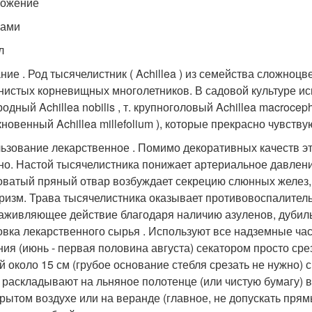
ножение
нами
л
ние . Род тысячелистник ( Achillea ) из семейства сложноцв
нистых корневищных многолетников. В садовой культуре исп
одный Achillea nobilis , т. крупноголовый Achillea macrocephal
кновенный Achillea millefolium ), которые прекрасно чувств
ьзование лекарственное . Помимо декоративных качеств эт
но. Настой тысячелистника понижает артериальное давлен
оватый пряный отвар возбуждает секрецию слюнных желез,
ризм. Трава тысячелистника оказывает противовоспалитель
аживляющее действие благодаря наличию азуленов, дубил
овка лекарственного сырья . Используют все надземные части
ния (июнь - первая половина августа) секатором просто ср
й около 15 см (грубое основание стебля срезать не нужно) 
, раскладывают на льняное полотенце (или чистую бумагу) 
крытом воздухе или на веранде (главное, не допускать пря