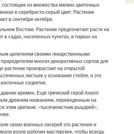
, состоящее из множества мелких цветочных
енная в серебристо-серый цвет. Растение
ают в сентябре-октябре.
альнем Востоке. Растение предпочитает расти на
т в садах, населенных пунктах, в парках на
дным целителям своими лекарственными
я прародителем многих декоративных сортов для
е растение произрастает на открытой
ссеченных листьев у основания стебля, и это
 зонтичные соцветия.
 давних времен. Ещё греческий герой Ахилл
торым древним названиям, переведенным на
лся этим цветком: «тысячелистник рыцарей»,
очее.
зле своих военных лагерей это растение и
вали возле рабочих мастерских, чтобы всегда