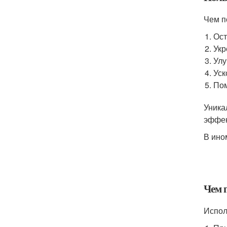
Чем п
Ост
Укр
Улу
Уск
Пом
Уника
эффек
В ино
Чем 
Испол