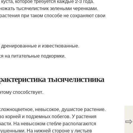
уста, которое требуется каждые 2-3 года.
множать тысячелистник зелеными черенками.
растения при таком способе не сохраняют свои
о дренированные и известкованные.
я на питательные подкормки.
рактеристика тысячелистника
сложноцветное, невысокое, душистое растение.
о корней и подземных побегов. У растения
⇨
 части. На невысоком стебле располагаются
пушенными. На нижней стороне у листьев