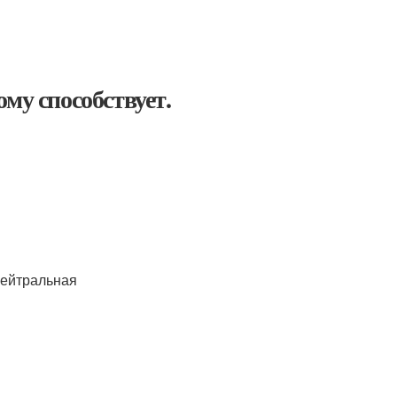
му способствует.
нейтральная