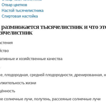
Отвар цветков
Настой тысячелистника
Спиртовая настойка
 размножается тысячелистник и что это
ячелистник
астения
йство
ативные и хозяйственные качества
а
е, плодородная, средней плодородности, дренированная, 
лжительность жизни
ённость
е солнечные лучи, полутень, рассеяные солнечные лучи