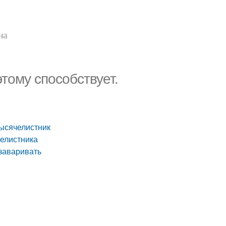
на
тому способствует.
Тысячелистник
челистника
 заваривать