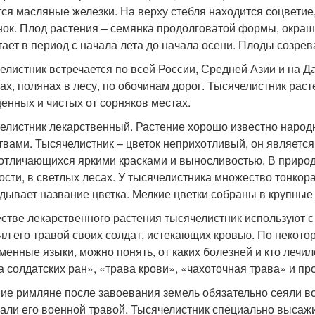
ся масляные железки. На верху стебля находится соцветие
нок. Плод растения – семянка продолговатой формы, окраш
тает в период с начала лета до начала осени. Плоды созрев
елистник встречается по всей России, Средней Азии и на Д
ах, полянах в лесу, по обочинам дорог. Тысячелистник расте
енных и чистых от сорняков местах.
елистник лекарственный. Растение хорошо известно наро
твами. Тысячелистник – цветок неприхотливый, он являетс
 отличающихся яркими красками и выносливостью. В природ
ости, в светлых лесах. У тысячелистника множество тонкора
дывает название цветка. Мелкие цветки собраны в крупные
естве лекарственного растения тысячелистник используют с
ял его травой своих солдат, истекающих кровью. По неко
менные языки, можно понять, от каких болезней и кто лечи
а солдатских ран», «трава крови», «чахоточная трава» и пр
ие римляне после завоевания земель обязательно сеяли во
али его военной травой. Тысячелистник специально высажи