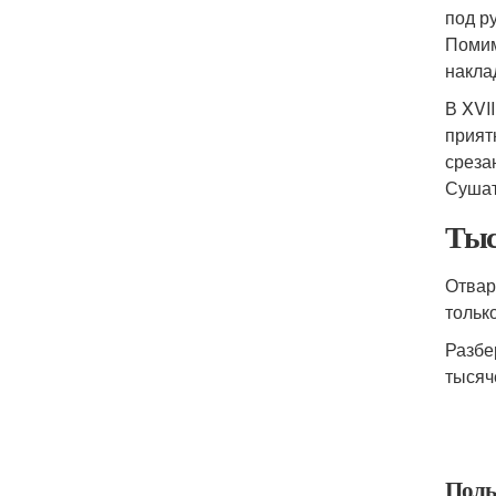
под р
Помим
накла
В XVI
прият
среза
Сушат
Тыс
Отвар
тольк
Разбе
тысяч
Поль