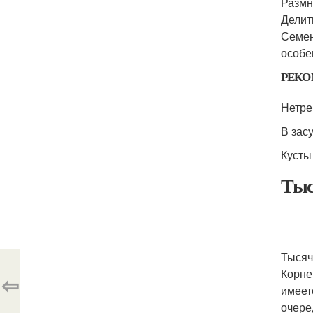
Размн
Делит
Семен
особе
РЕКО
Нетре
В зас
Кусты
Тыс
Тысяч
Корне
⇦
имеет
очере