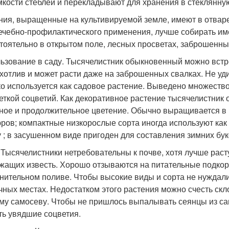
мкости стеблей и перекладывают для хранения в стеклянну
ния, выращенные на культивируемой земле, имеют в отваре
ечебно-профилактического применения, лучше собирать име
тоятельно в открытом поле, лесных просветах, заброшенных
ьзование в саду. Тысячелистник обыкновенный можно встрет
хотлив и может расти даже на заброшенных свалках. Не уд
о используется как садовое растение. Выведено множество
еткой соцветий. Как декоративное растение тысячелистник
ное и продолжительное цветение. Обычно выращивается в 
ров; компактные низкорослые сорта иногда используют как
у ; в засушенном виде пригоден для составления зимних бук
. Тысячелистники нетребовательны к почве, хотя лучше раст
жащих известь. Хорошо отзываются на питательные подкорм
нительном поливе. Чтобы высокие виды и сорта не нуждали
чных местах. Недостатком этого растения можно счесть скл
му самосеву. Чтобы не пришлось выпалывать сеянцы из с
ть увядшие соцветия.