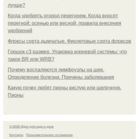
лучше?
Когда удобрять огород перегноем. Когда вносят
перегной: осенью или весной, правила внесения
удобрений
Флоксы сорта дымчатые. Фиолетовые сорта флоксов
Горшок с3 размер. Упаковка корневой системы: что
такое BR или WRB?
Почему воспаляются лимфоузлы на шее.
Определение болезни. Причины заболевания
Какую почву любят пионы кислую или щелочную.
Пионы
© 2026 Идеи для сада и дачи
Контакты
Пользовательское соглашение