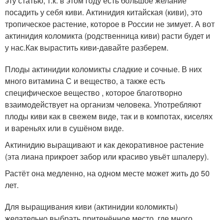
эту статью, т.к. в этом году есть большое желание
посадить у себя киви. Актинидия китайская (киви), это
тропическое растение, которое в России не зимует. А вот
актинидия коломикта (родственница киви) расти будет и
у нас.Как вырастить киви-давайте разберем.
Плоды актинидии коломикты сладкие и сочные. В них
много витамина С и вещество, а также есть
специфическое вещество , которое благотворно
взаимодействует на организм человека. Употребляют
плоды киви как в свежем виде, так и в компотах, киселях
и вареньях или в сушёном виде.
Актинидию выращивают и как декоративное растение
(эта лиана прикроет забор или красиво увьёт шпалеру).
Растёт она медленно, на одном месте может жить до 50
лет.
Для выращивания киви (актинидии коломикты)
желательно выбрать притенённое место, где много