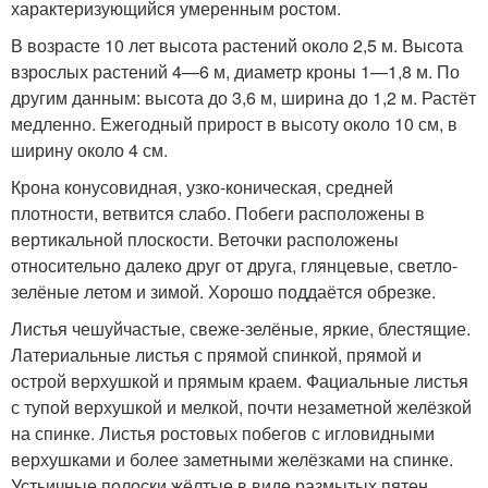
характеризующийся умеренным ростом
.
В возрасте 10 лет высота растений около 2,5 м. Высота
взрослых растений 4—6 м, диаметр кроны 1—1,8 м
. По
другим данным: высота до 3,6 м, ширина до 1,2 м
. Растёт
медленно. Ежегодный прирост в высоту около 10 см, в
ширину около 4 см.
Крона конусовидная, узко-коническая, средней
плотности, ветвится слабо. Побеги расположены в
вертикальной плоскости. Веточки расположены
относительно далеко друг от друга, глянцевые, светло-
зелёные летом и зимой
. Хорошо поддаётся обрезке
.
Листья чешуйчастые, свеже-зелёные, яркие, блестящие.
Латериальные листья с прямой спинкой, прямой и
острой верхушкой и прямым краем. Фациальные листья
с тупой верхушкой и мелкой, почти незаметной желёзкой
на спинке. Листья ростовых побегов с игловидными
верхушками и более заметными желёзками на спинке.
Устьичные полоски жёлтые в виде размытых пятен.