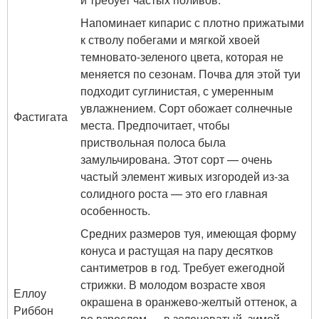
Напоминает кипарис с плотно прижатыми
к стволу побегами и мягкой хвоей
темновато-зеленого цвета, которая не
меняется по сезонам. Почва для этой туи
подходит суглинистая, с умеренным
увлажнением. Сорт обожает солнечные
Фастигата
места. Предпочитает, чтобы
приствольная полоса была
замульчирована. Этот сорт — очень
частый элемент живых изгородей из-за
солидного роста — это его главная
особенность.
Средних размеров туя, имеющая форму
конуса и растущая на пару десятков
сантиметров в год. Требует ежегодной
стрижки. В молодом возрасте хвоя
Еллоу
окрашена в оранжево-желтый оттенок, а
Риббон
во взрослом — в зеленоватый, зимой