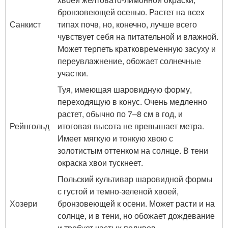
бронзовеющей осенью. Растет на всех
Санкист
типах почв, но, конечно, лучше всего
чувствует себя на питательной и влажной.
Может терпеть кратковременную засуху и
переувлажнение, обожает солнечные
участки.
Туя, имеющая шаровидную форму,
переходящую в конус. Очень медленно
растет, обычно по 7–8 см в год, и
Рейнгольд
итоговая высота не превышает метра.
Имеет мягкую и тонкую хвою с
золотистым оттенком на солнце. В тени
окраска хвои тускнеет.
Польский культивар шаровидной формы
с густой и темно-зеленой хвоей,
Хозери
бронзовеющей к осени. Может расти и на
солнце, и в тени, но обожает дождевание
и требует частых поливов.