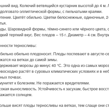
шний вид. Колючий ветвящийся кустарник высотой до 4 м. 
долговато-эллиптической формы, с пильчатыми краями.
тение. Цветёт обильно. Цветки белоснежные, одиночные, 2
тья.
ды. Шаровидной формы, тёмно-синего или чёрного цвета, с
дкий терпкий вкус. Вес плодов – 15 г. Диаметр – 4 см. Внутри
нности терносливы:
бильно обильно плодоносит. Плоды поспевают в августе-се
жатся на ветках до самой зимы.
ерживает морозы до минус 40 °С. Это одна из самых мороз
восходно растёт в суровых климатических условиях и в не
ных почвах.
унитет к болезням. Не поражается вредителями.
окая выносливость. Устойчивость к засухам, быстрое восс
ажается солнцем.
ольше висят плоды терносливы на ветках, тем слаще они ст