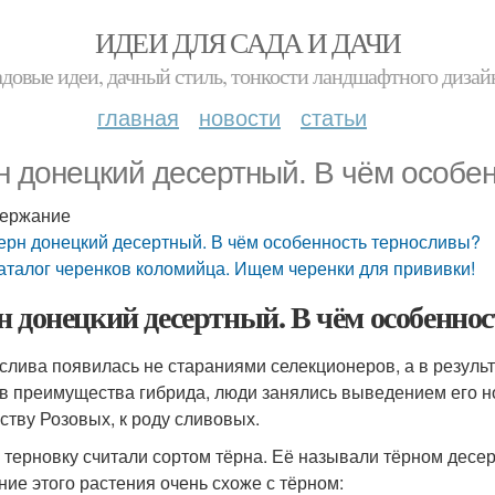
ИДЕИ ДЛЯ САДА И ДАЧИ
адовые идеи, дачный стиль, тонкости ландшафтного дизай
главная
новости
статьи
н донецкий десертный. В чём особе
ержание
ерн донецкий десертный. В чём особенность терносливы?
аталог черенков коломийца. Ищем черенки для прививки!
н донецкий десертный. В чём особенно
слива появилась не стараниями селекционеров, а в результ
в преимущества гибрида, люди занялись выведением его нов
ству Розовых, к роду сливовых.
 терновку считали сортом тёрна. Её называли тёрном десе
ние этого растения очень схоже с тёрном: