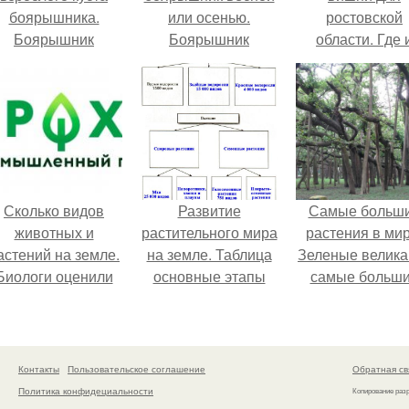
боярышника.
или осенью.
ростовской
Боярышник
Боярышник
области. Где 
садовый
какие самоплод
крупноплодный —
сорта вишни лу
описание растения
выращивать
Сколько видов
Развитие
Самые больш
животных и
растительного мира
растения в мир
астений на земле.
на земле. Таблица
Зеленые велика
Биологи оценили
основные этапы
самые больш
бщее количество
развития
растения мир
видов на земле
растительного мира
Контакты
Пользовательское соглашение
Обратная св
Политика конфидециальности
Копирование раз