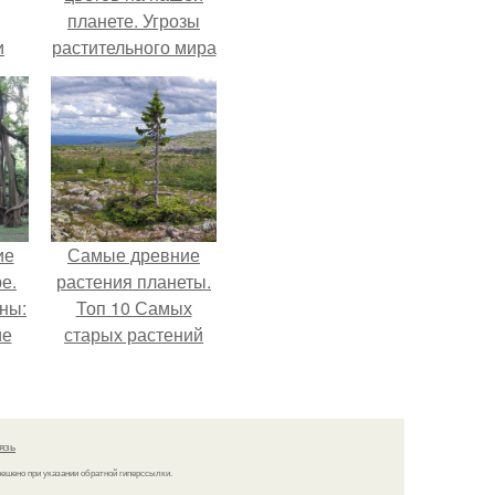
планете. Угрозы
и
растительного мира
ные
чше
ие
Самые древние
е.
растения планеты.
ны:
Топ 10 Самых
ие
старых растений
а
мира
язь
решено при указании обратной гиперссылки.