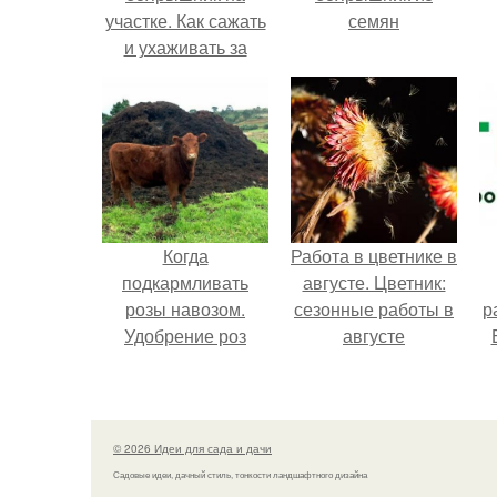
участке. Как сажать
семян
и ухаживать за
боярышником
Когда
Работа в цветнике в
подкармливать
августе. Цветник:
розы навозом.
сезонные работы в
р
Удобрение роз
августе
навозом
о
© 2026 Идеи для сада и дачи
Садовые идеи, дачный стиль, тонкости ландшафтного дизайна