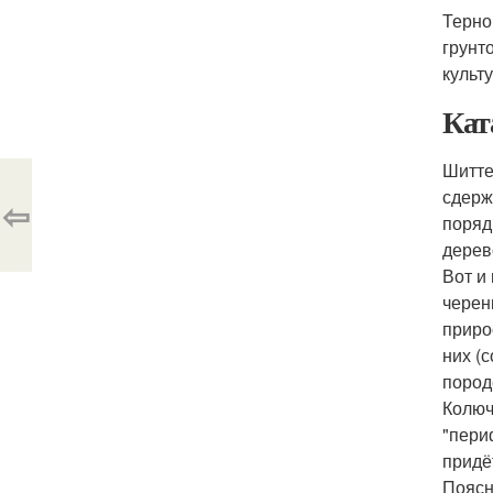
Терно
грунт
культ
Кат
Шитте 
сдерж
⇦
порядк
дерев
Вот и
черен
приро
них (
пород
Колюч
"пери
придё
Поясн