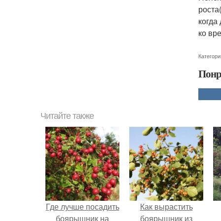
роста
когда
ко вр
Категори
Понр
Читайте также
Где лучше посадить
Как вырастить
боярышник на
боярышник из