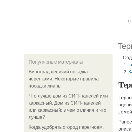
с
Тер
Сод
Популярные материалы
Т
К
Виноград девичий посадка
черенками. Некоторые правила
Тер
посадки лианы
Что лучше дом из СИП-панелей или
Терно
каркасный. Дом из СИП-панелей
оцени
или каркасный: в чем отличия и что
семей
лучше?
Ранее
Когда удобрять огород перегноем.
описа