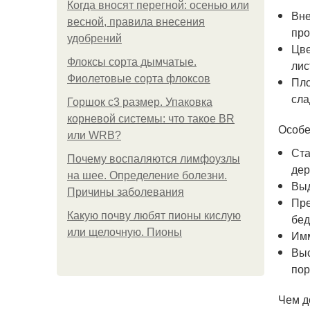
Когда вносят перегной: осенью или
Вне
весной, правила внесения
про
удобрений
Цве
Флоксы сорта дымчатые.
лис
Фиолетовые сорта флоксов
Пло
сла
Горшок с3 размер. Упаковка
корневой системы: что такое BR
Особе
или WRB?
Ста
Почему воспаляются лимфоузлы
дер
на шее. Определение болезни.
Выд
Причины заболевания
Пре
Какую почву любят пионы кислую
бед
или щелочную. Пионы
Имм
Выс
пор
Чем д