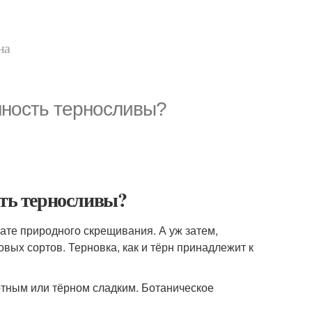
на
нность терносливы?
сть терносливы?
ате природного скрещивания. А уж затем,
ых сортов. Терновка, как и тёрн принадлежит к
ртным или тёрном сладким. Ботаническое