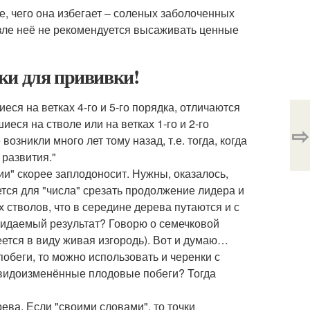
, чего она избегает – соленых заболоченных
озле неё не рекомендуется высаживать ценные
ки для прививки!
иеся на ветках 4-го и 5-го порядка, отличаются
еся на стволе или на ветках 1-го и 2-го
⇨
озникли много лет тому назад, т.е. тогда, когда
развития."
рии" скорее заплодоносит. Нужны, оказалось,
ется для "числа" срезать продолжение лидера и
 стволов, что в середине дерева путаются и с
 ожидаемый результат? Говорю о семечковой
ется в виду живая изгородь). Вот и думаю…
обеги, то можно использовать и черенки с
- видоизменённые плодовые побеги? Тогда
ева. Если "своими словами", то точки