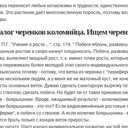
вка переносит любые катаклизмы и трудности, единственное
ов. Это растение даёт многочисленную поросль, поэтому в
уры.
алог черенков коломийца. Ищем черен
П.Г. "Учение о росте…", стр. 174. " Побеги яблонь, развивш
анным ростом и скоро начнут плодоносить. Побеги, развивши
а, выявляют мощный рост, т. к. имеют точки роста, которые в
о переживало более молодой этап своего индивидуального 
 выяснила почему - потому, что ветка из черенка с "перифе
ки нескольким людям, а у меня же не маточный куст, не хоч
сты основных веток. Думаю сделать санитарную вырезку тех
со стволов) срезать побеги. Но будет ли от таких прививок
е - боярышнике. Вроде, ожидаемый результат - колючки(име
ки боярышника - это что? Если видоизменённые ростовые п
ферии", и побеги со стволов. А если колючки боярышника 
тся брать только с концов веток приросты.
ю цитату. Шитт изучал индивидуальное развитие частей дер