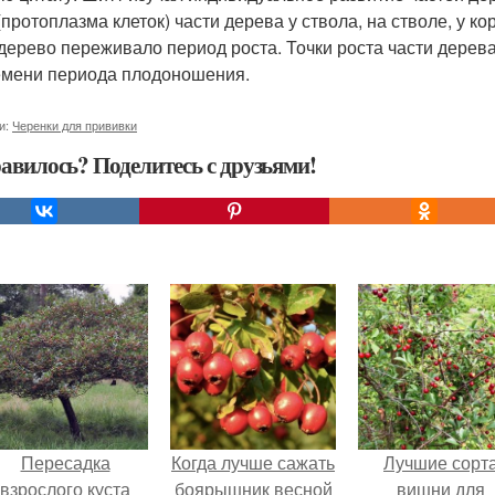
(протоплазма клеток) части дерева у ствола, на стволе, у к
 дерево переживало период роста. Точки роста части дерева 
емени периода плодоношения.
и:
Черенки для прививки
авилось? Поделитесь с друзьями!
Пересадка
Когда лучше сажать
Лучшие сорт
взрослого куста
боярышник весной
вишни для