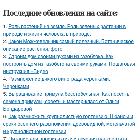
Последние обновления на сайте:
1.
Роль растений на земле. Роль зеленых растений в
природе и жизни человека в природе:
2.
Какой Можжевельник самый полезный. Ботаническое
описание растения, фото
3.
Строим дом своими руками из газоблока. Как
построить дом из газобетона своими руками: Пошаговая
инструкция +Видео
4.
Размножение дикого винограда черенками.
Черенками
5.
Выращивание примула бесстебельная. Как посеять
семена примулы, советы и мастер-класс от Ольги
Бондаревой
6.
Как размножить крупнолистную гортензию. Нюансы и
сроки осеннего размножения древовидной, метельчатой
и крупнолистной гортензии
7.
Питание для профилактики и лечения панкреатита.