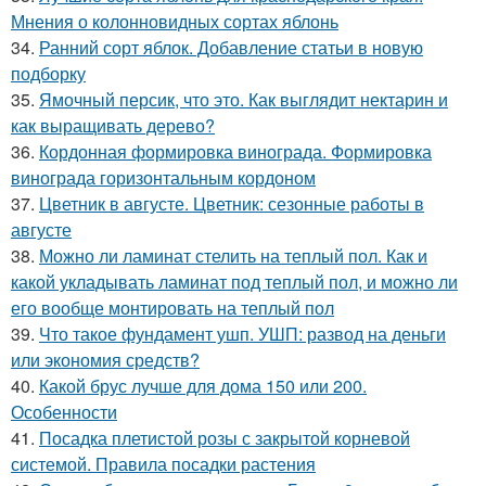
Мнения о колонновидных сортах яблонь
34.
Ранний сорт яблок. Добавление статьи в новую
подборку
35.
Ямочный персик, что это. Как выглядит нектарин и
как выращивать дерево?
36.
Кордонная формировка винограда. Формировка
винограда горизонтальным кордоном
37.
Цветник в августе. Цветник: сезонные работы в
августе
38.
Можно ли ламинат стелить на теплый пол. Как и
какой укладывать ламинат под теплый пол, и можно ли
его вообще монтировать на теплый пол
39.
Что такое фундамент ушп. УШП: развод на деньги
или экономия средств?
40.
Какой брус лучше для дома 150 или 200.
Особенности
41.
Посадка плетистой розы с закрытой корневой
системой. Правила посадки растения