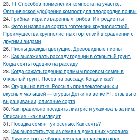
23.
11 Способов применения компоста на участке.
Органическое удобрение компост для плодородия почвы
24.
Грибная икра из варенных грибов. Ингредиенты
25.
Фото и названия сортов гортензии крупнолистной.
Преимущества крупнолистных гортензий в сравнении с
другими видами
26.
Пионы дважды цветущие. Древовидные пионы
27.
Как высаживать рассаду годеции в открытый грунт.
Когда сеять годецию на рассаду
28.
Когда сажать годецию прямым посевом семян в
открытый грунт. Посев на рассаду: Когда и как?
29.
Огурцы на ветке. Россыпь привлекательных и
вкусных малышей — огурцы Детки на ветке F1: отзывы о
выращивании, описание сорта
30.
Как правильно посадить лиатрис и ухаживать за ним.
Описание - как выглядит
31.
Посадка семян туи осенью. Как сеять?
32.
Как вырастить тую из семян в домашних условиях
33.
Лучшие сорта яблонь для краснодарского края.