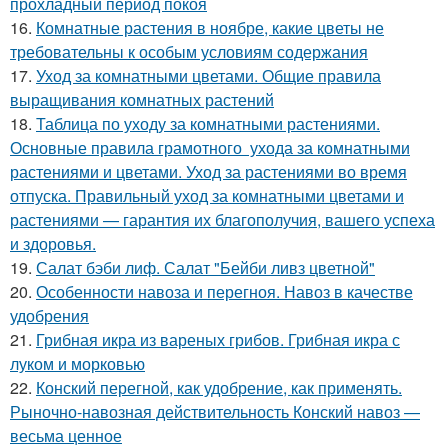
прохладный период покоя
16.
Комнатные растения в ноябре, какие цветы не
требовательны к особым условиям содержания
17.
Уход за комнатными цветами. Общие правила
выращивания комнатных растений
18.
Таблица по уходу за комнатными растениями.
Основные правила грамотного ухода за комнатными
растениями и цветами. Уход за растениями во время
отпуска. Правильный уход за комнатными цветами и
растениями — гарантия их благополучия, вашего успеха
и здоровья.
19.
Салат бэби лиф. Салат "Бейби ливз цветной"
20.
Особенности навоза и перегноя. Навоз в качестве
удобрения
21.
Грибная икра из вареных грибов. Грибная икра с
луком и морковью
22.
Конский перегной, как удобрение, как применять.
Рыночно-навозная действительность Конский навоз —
весьма ценное