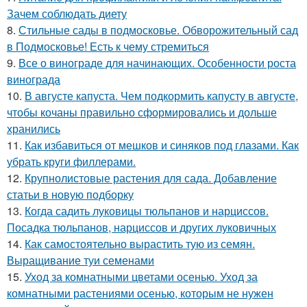
Зачем соблюдать диету
8.
Стильные сады в подмосковье. Обворожительный сад
в Подмосковье! Есть к чему стремиться
9.
Все о винограде для начинающих. Особенности роста
винограда
10.
В августе капуста. Чем подкормить капусту в августе,
чтобы кочаны правильно сформировались и дольше
хранились
11.
Как избавиться от мешков и синяков под глазами. Как
убрать круги филлерами.
12.
Крупнолистовые растения для сада. Добавление
статьи в новую подборку
13.
Когда садить луковицы тюльпанов и нарциссов.
Посадка тюльпанов, нарциссов и других луковичных
14.
Как самостоятельно вырастить тую из семян.
Выращивание туи семенами
15.
Уход за комнатными цветами осенью. Уход за
комнатными растениями осенью, которым не нужен