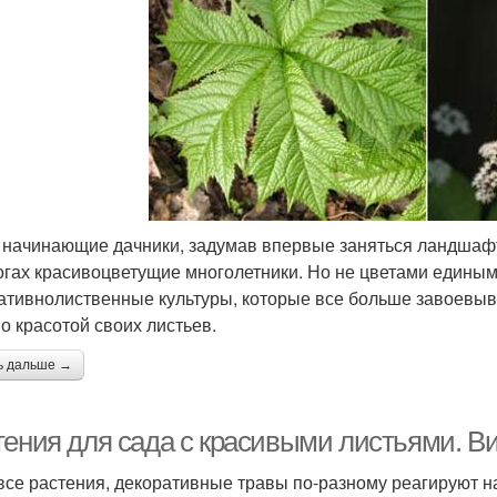
 начинающие дачники, задумав впервые заняться ландшаф
огах красивоцветущие многолетники. Но не цветами едины
ативнолиственные культуры, которые все больше завоевыв
о красотой своих листьев.
ь дальше →
тения для сада с красивыми листьями. В
 все растения, декоративные травы по-разному реагируют на