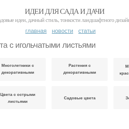
ИДЕИ ДЛЯ САДА И ДАЧИ
адовые идеи, дачный стиль, тонкости ландшафтного дизай
главная
новости
статьи
та с игольчатыми листьями
Многолетники с
Растения с
М
декоративными
декоративными
кра
листьями
листьями
Цвета с острыми
Садовые цвета
З
листьями