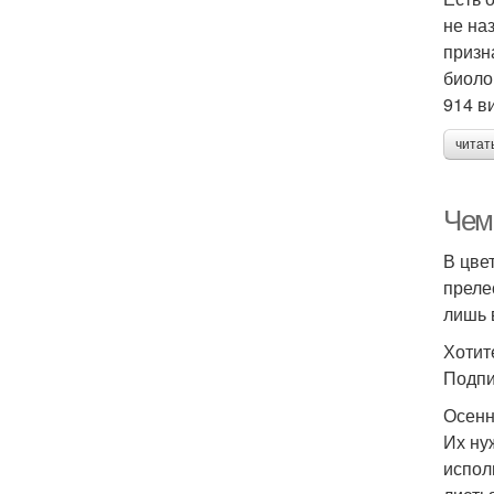
не на
призн
биоло
914 в
читат
Чем
В цве
преле
лишь 
Хотит
Подпи
Осенн
Их ну
испол