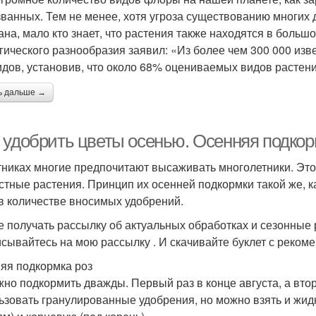
званных. Тем не менее, хотя угроза существованию многих
ана, мало кто знает, что растения также находятся в больш
гического разнообразия заявил: «Из более чем 300 000 из
идов, установив, что около 68% оцениваемых видов растени
ь дальше →
 удобрить цветы осенью. Осенняя подкор
тниках многие предпочитают высаживать многолетники. Это 
стные растения. Принцип их осенней подкормки такой же, ка
в количестве вносимых удобрений.
е получать рассылку об актуальных обработках и сезонные 
сывайтесь на мою рассылку . И скачивайте буклет с реком
яя подкормка роз
жно подкормить дважды. Первый раз в конце августа, а вто
ьзовать гранулированные удобрения, но можно взять и жид