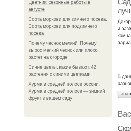
Сад
Цветник: сезонные работы в
луч
августе
Сорта моркови для зимнего посева.
Декор
Сорта моркови для подзимнего
и раз
посева
комна
вариа
Почему чеснок мелкий. Почему
вырос мелкий чеснок или плохо
растет на огороде
Синие цветы, какие бывают. 42
растения с синими цветками
В дан
разно
Хурма в средней полосе россии.
Хурма в средней полосе — зимний
читат
фрукт в вашем саду
Вас
Ско