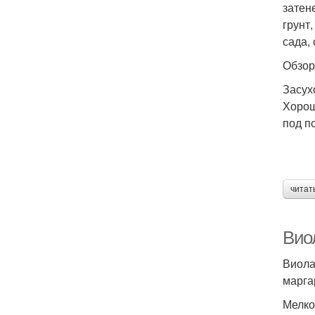
затен
грунт
сада,
Обзор
Засух
Хорош
под п
читат
Вио
Виола
марга
Мелко