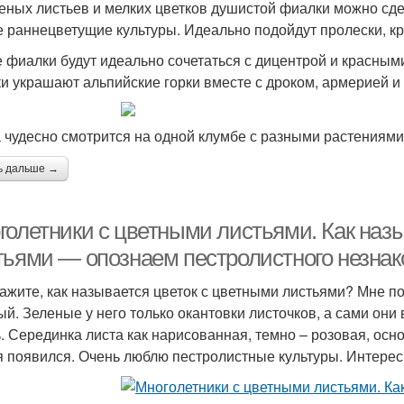
леных листьев и мелких цветков душистой фиалки можно сде
е раннецветущие культуры. Идеально подойдут пролески, кр
 фиалки будут идеально сочетаться с дицентрой и красным
и украшают альпийские горки вместе с дроком, армерией и
 чудесно смотрится на одной клумбе с разными растениями
ь дальше →
голетники с цветными листьями. Как наз
тьями — опознаем пестролистного незна
ажите, как называется цветок с цветными листьями? Мне п
ый. Зеленые у него только окантовки листочков, а сами они 
. Серединка листа как нарисованная, темно – розовая, осно
я появился. Очень люблю пестролистные культуры. Интересн