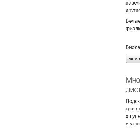
из зе
други
Белые
фиалк
Виола
читат
Мно
лис
Подск
красн
ощупь
у мен