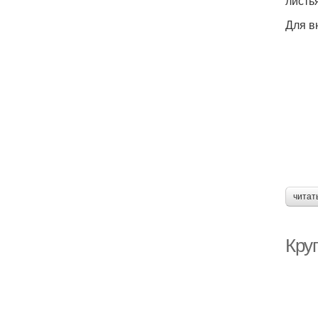
листь
Для в
читат
Кру