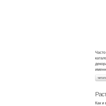
Часто
катал
декор
именн
читат
Рас
Как и