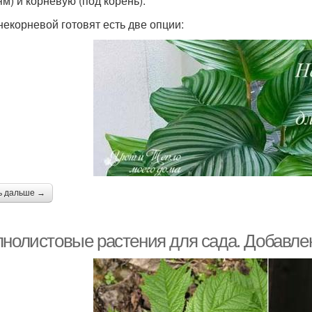
ям) и корневую (под корень).
некорневой готовят есть две опции:
ь дальше →
пнолистовые растения для сада. Добавлен