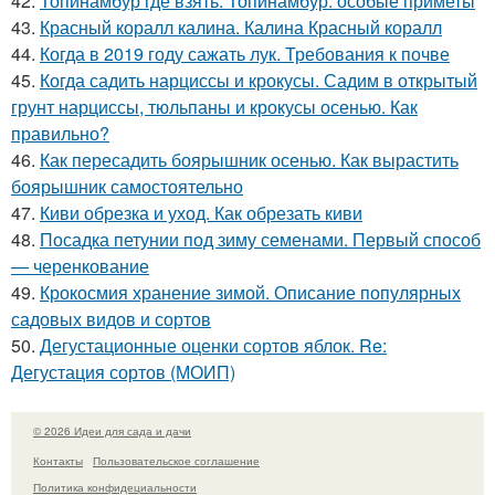
42.
Топинамбур где взять. Топинамбур: особые приметы
43.
Красный коралл калина. Калина Красный коралл
44.
Когда в 2019 году сажать лук. Требования к почве
45.
Когда садить нарциссы и крокусы. Садим в открытый
грунт нарциссы, тюльпаны и крокусы осенью. Как
правильно?
46.
Как пересадить боярышник осенью. Как вырастить
боярышник самостоятельно
47.
Киви обрезка и уход. Как обрезать киви
48.
Посадка петунии под зиму семенами. Первый способ
— черенкование
49.
Крокосмия хранение зимой. Описание популярных
садовых видов и сортов
50.
Дегустационные оценки сортов яблок. Re:
Дегустация сортов (МОИП)
© 2026 Идеи для сада и дачи
Контакты
Пользовательское соглашение
Политика конфидециальности