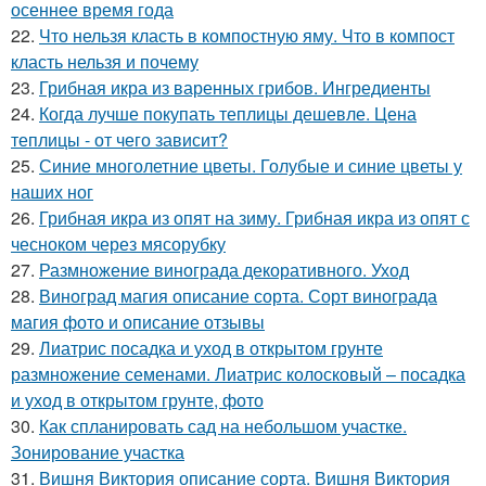
осеннее время года
22.
Что нельзя класть в компостную яму. Что в компост
класть нельзя и почему
23.
Грибная икра из варенных грибов. Ингредиенты
24.
Когда лучше покупать теплицы дешевле. Цена
теплицы - от чего зависит?
25.
Синие многолетние цветы. Голубые и синие цветы у
наших ног
26.
Грибная икра из опят на зиму. Грибная икра из опят с
чесноком через мясорубку
27.
Размножение винограда декоративного. Уход
28.
Виноград магия описание сорта. Сорт винограда
магия фото и описание отзывы
29.
Лиатрис посадка и уход в открытом грунте
размножение семенами. Лиатрис колосковый – посадка
и уход в открытом грунте, фото
30.
Как спланировать сад на небольшом участке.
Зонирование участка
31.
Вишня Виктория описание сорта. Вишня Виктория