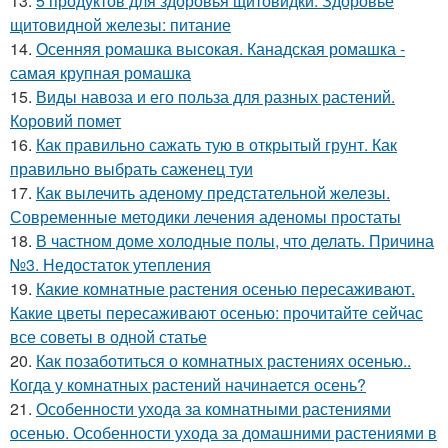
13.
5 продуктов для здоровья щитовидки. Здоровье
щитовидной железы: питание
14.
Осенняя ромашка высокая. Канадская ромашка -
самая крупная ромашка
15.
Виды навоза и его польза для разных растений.
Коровий помет
16.
Как правильно сажать тую в открытый грунт. Как
правильно выбрать саженец туи
17.
Как вылечить аденому предстательной железы.
Современные методики лечения аденомы простаты
18.
В частном доме холодные полы, что делать. Причина
№3. Недостаток утепления
19.
Какие комнатные растения осенью пересаживают.
Какие цветы пересаживают осенью: прочитайте сейчас
все советы в одной статье
20.
Как позаботиться о комнатных растениях осенью..
Когда у комнатных растений начинается осень?
21.
Особенности ухода за комнатными растениями
осенью. Особенности ухода за домашними растениями в