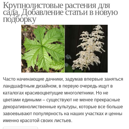
Крупнолистовые растения для
Декоративнолистные
Растения с красивыми
сада. Добавление статьи в новую
многолетники
листьями
подборку
Высокорослые
Высокие многолетники
многолетники
Растения с пестрыми
Зеленые листы
листьями
Часто начинающие дачники, задумав впервые заняться
ландшафтным дизайном, в первую очередь ищут в
каталогах красивоцветущие многолетники. Но не
Клумбы из
Подходящий
цветами едиными – существуют не менее прекрасные
многолетников
многолетник
декоративнолиственные культуры, которые все больше
завоевывают популярность на наших участках и ценны
именно красотой своих листьев.
Многолетники с
Цветок с цветными