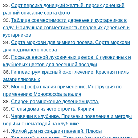
32.
Сорт персика донецкий желтый. персик донецкий
ранний описание сорта фото
33.
Таблица совместимости деревьев и кустарников в
саду. Наилучшая совместимость плодовых деревьев и
кустарников
34.
Сорта моркови для зимнего посева. Сорта моркови
для подзимнего посева
35.
Посадка весной луковичных цветов. 6 луковичных и
клубневых цветов для весенней посадки
36.
Гиппеаструм красный ожог лечение. Красная гниль
амариллисовых
37.
Монофосфат калия применение. Инструкция по
применению Монофосфата калия
38.
Спиреи размножение делением куста.
39.
Стены дома из чего строить. Кирпич
40.
Червячки в клубнике. Признаки появления и методы
борьбы с нематодой на клубнике
41.
Жилой дом из сэндвич панелей. Плюсы