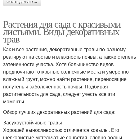
читать дальше →
цветными листьями
листьями
Растения для сада с красивыми
листьями. Виды декоративных
Листы среди комнатных
Почвопокровные
трав
растений
многолетники
Как и все растения, декоративные травы по-разному
реагируют на состав и влажность почвы, а также степень
затененности участка. Хотя большинство видов
Многолетники для
Садовые многолетники
предпочитают открытые солнечные места и умеренно
альпийской горки
влажный грунт, можно найти растения, переносящие
полутень и заболоченность почвы. Подбирая
растительность для сада, следует учесть все эти
Многолетники с
Растения с
моменты.
декоративными
декоративными
листьями
листьями
Обзор лучших декоративных растений для сада:
Засухоустойчивые травы
Хорошей выносливостью отличается ковыль . Его
Цвета с острыми
Цвета с игольчатыми
шелковистые метельчатые соцветия, словно волны,
листьями
листьями