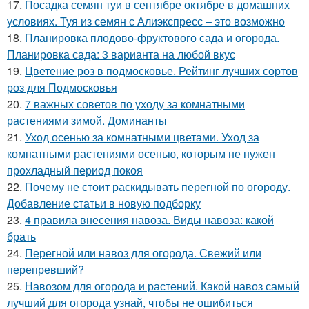
17.
Посадка семян туи в сентябре октябре в домашних
условиях. Туя из семян с Алиэкспресс – это возможно
18.
Планировка плодово-фруктового сада и огорода.
Планировка сада: 3 варианта на любой вкус
19.
Цветение роз в подмосковье. Рейтинг лучших сортов
роз для Подмосковья
20.
7 важных советов по уходу за комнатными
растениями зимой. Доминанты
21.
Уход осенью за комнатными цветами. Уход за
комнатными растениями осенью, которым не нужен
прохладный период покоя
22.
Почему не стоит раскидывать перегной по огороду.
Добавление статьи в новую подборку
23.
4 правила внесения навоза. Виды навоза: какой
брать
24.
Перегной или навоз для огорода. Свежий или
перепревший?
25.
Навозом для огорода и растений. Какой навоз самый
лучший для огорода узнай, чтобы не ошибиться