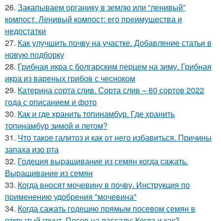
26.
Закапываем органику в землю или “ленивый”
компост. Ленивый компост: его преимущества и
недостатки
27.
Как улучшить почву на участке. Добавление статьи в
новую подборку
28.
Грибная икра с болгарским перцем на зиму. Грибная
икра из вареных грибов с чесноком
29.
Катерина сорта слив. Сорта слив – 60 сортов 2022
года с описанием и фото
30.
Как и где хранить топинамбур. Где хранить
топинамбур зимой и летом?
31.
Что такое галитоз и как от него избавиться. Причины
запаха изо рта
32.
Годеция выращивание из семян когда сажать.
Выращивание из семян
33.
Когда вносят мочевину в почву. Инструкция по
применению удобрения "мочевина"
34.
Когда сажать годецию прямым посевом семян в
открытый грунт. Посев на рассаду: Когда и как?