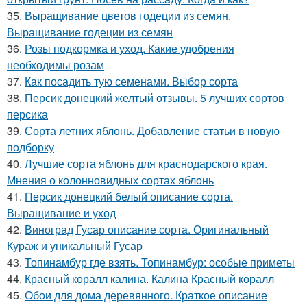
35.
Выращивание цветов годеции из семян.
Выращивание годеции из семян
36.
Розы подкормка и уход. Какие удобрения
необходимы розам
37.
Как посадить тую семенами. Выбор сорта
38.
Персик донецкий желтый отзывы. 5 лучших сортов
персика
39.
Сорта летних яблонь. Добавление статьи в новую
подборку
40.
Лучшие сорта яблонь для краснодарского края.
Мнения о колонновидных сортах яблонь
41.
Персик донецкий белый описание сорта.
Выращивание и уход
42.
Виноград Гусар описание сорта. Оригинальный
Кураж и уникальный Гусар
43.
Топинамбур где взять. Топинамбур: особые приметы
44.
Красный коралл калина. Калина Красный коралл
45.
Обои для дома деревянного. Краткое описание