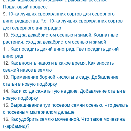
Пошаговый процесс
9.
10-ка лучших сверхранних сортов для северного
виноградарства. Re: 10-ка лучших сверхранних сортов
для северного виноградар
10.
Уход за декабристом осенью и зимой. Комнатные
растения. Уход за декабристом осенью и зимой
11.
Как посадить дикий виноград. Где посадить дикий
виноград
12.
Как вносить навоз и в какое время. Как вносить
свежий навоз в землю
13.
Применение борной кислоты в саду. Добавление
статьи в новую подборку
14.
Как и когда сажать тую на даче. Добавление статьи в
новую подборку
15.
Выращивание туи посевом семян осенью. Что делать
с посевным материалом дальше
16.
Как удобрить землю мочевиной. Что такое мочевина
(карбамид)?