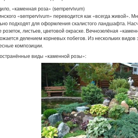
ило, «каменная роза» (sempervivum)
инского «sempervivum» переводится как «всегда живой». Мн
ьно подходят для оформления скалистого ландшафта. Насч
 розеток, листьев, цветовой окраске. Вечнозелёная «каменн
ожается делением корневых побегов. Из нескольких видов 
есные композиции.
остранённые виды «каменной розы»: