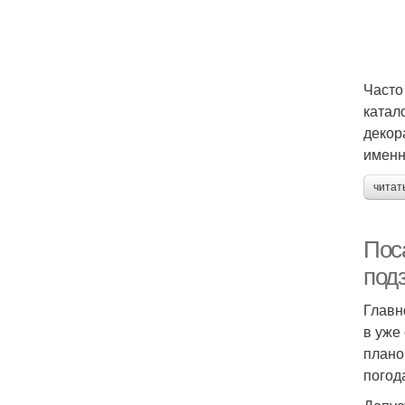
Часто
катал
декор
именн
читат
Поса
под
Главн
в уже
плано
погод