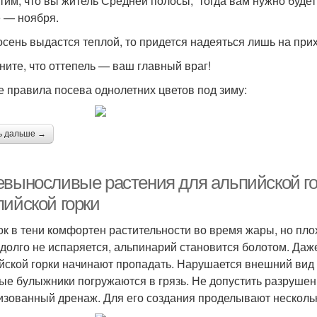
тим, что вы житель Средней полосы, тогда вам нужно будет
 — ноября.
осень выдастся теплой, то придется надеяться лишь на при
ните, что оттепель — ваш главный враг!
 правила посева однолетних цветов под зиму:
ь дальше →
евыносливые растения для альпийской го
пийской горки
ок в тени комфортен растительности во время жары, но пло
 долго не испаряется, альпинарий становится болотом. Да
йской горки начинают пропадать. Нарушается внешний вид 
ые булыжники погружаются в грязь. Не допустить разруше
изованный дренаж. Для его создания проделывают несколь