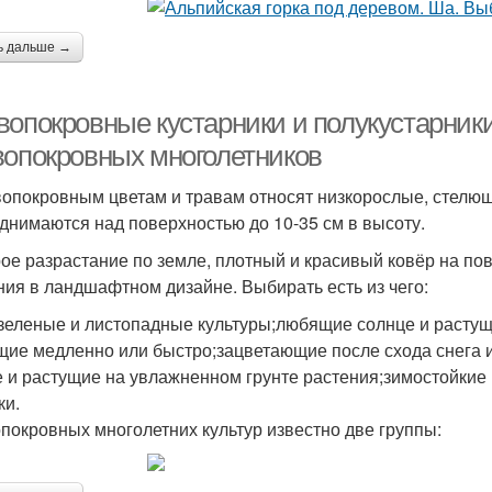
ь дальше →
вопокровные кустарники и полукустарники
вопокровных многолетников
вопокровным цветам и травам относят низкорослые, стелющ
днимаются над поверхностью до 10-35 см в высоту.
ое разрастание по земле, плотный и красивый ковёр на пов
ния в ландшафтном дизайне. Выбирать есть из чего:
зеленые и листопадные культуры;любящие солнце и растущи
щие медленно или быстро;зацветающие после схода снега и
е и растущие на увлажненном грунте растения;зимостойкие
ки.
покровных многолетних культур известно две группы: