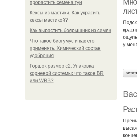
Мно
прорастить семена туи
лис
Кексы из мастики. Как украсить
кексы мастикой?
Подск
красн
Как вырастить боярышник из семян
ощупь
Что такое биогумус и как его
у мен
применять. Химический состав
удобрения
Горшок размер с2. Упаковка
корневой системы: что такое BR
читат
или WRB?
Вас
Рас
Преим
высаж
конце