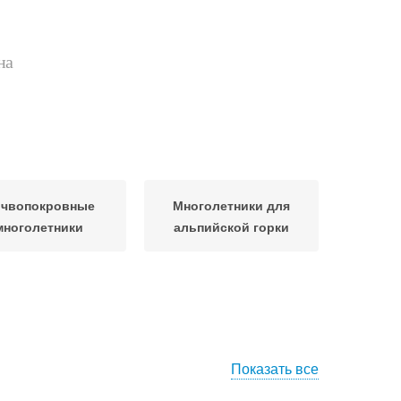
на
чвопокровные
Многолетники для
многолетники
альпийской горки
Показать все