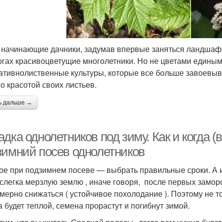
 начинающие дачники, задумав впервые заняться ландшаф
огах красивоцветущие многолетники. Но не цветами едины
ативнолиственные культуры, которые все больше завоевыв
о красотой своих листьев.
ь дальше →
дка однолетников под зиму. Как и когда (в
зимний посев однолетников
ое при подзимнем посеве — выбрать правильные сроки. А 
 слегка мерзлую землю , иначе говоря, после первых замор
мерно снижаться ( устойчивое похолодание ). Поэтому не т
а будет теплой, семена прорастут и погибнут зимой.