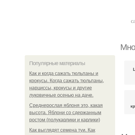
с
Мно
Популярные материалы
Как и когда сажать тюльпаны и
крокусы. Когда сажать тюльпаны,
нарциссы, крокусы и другие
луковичные осенью на даче.
Среднерослая яблоня это, какая
к
высота. Яблони со сдержанным
ростом (полукарлики и карлики)
Как выглядят семена туи. Как