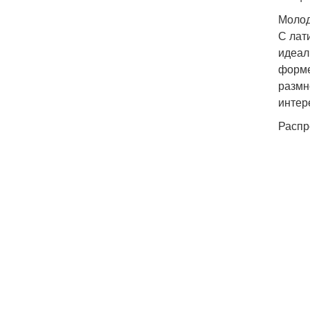
Молод
С лат
идеал
форме
размн
интер
Распр