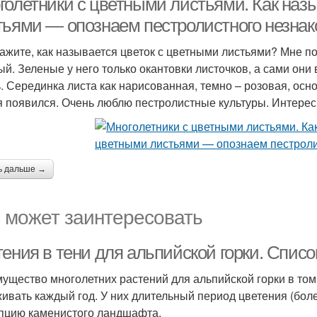
голетники с цветными листьями. Как наз
тьями — опознаем пестролистного незна
ажите, как называется цветок с цветными листьями? Мне п
ый. Зеленые у него только окантовки листочков, а сами они 
. Серединка листа как нарисованная, темно – розовая, осно
я появился. Очень люблю пестролистные культуры. Интересн
ь дальше →
 может заинтересовать
тения в тени для альпийской горки. Спис
ущество многолетних растений для альпийской горки в том,
ивать каждый год. У них длительный период цветения (бол
пцию каменистого ландшафта.