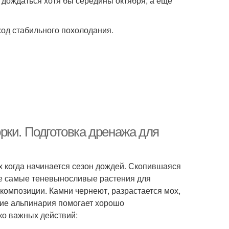
 дождаться хотя бы середины октября, а еще
ход стабильного похолодания.
рки. Подготовка дренажа для
х когда начинается сезон дождей. Скопившаяся
же самые теневыносливые растения для
композиции. Камни чернеют, разрастается мох,
ние альпинария помогает хорошо
ко важных действий: