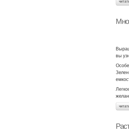
читат
Мно
Выращ
вы узн
Особе
Зелен
емкос
Легко
желан
читат
Рас