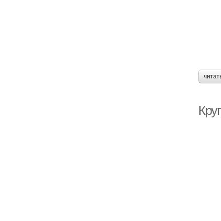
читат
Кру