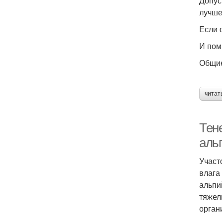
Допус
лучше
Если 
И пом
Общие
читат
Тен
аль
Участ
влага
альпи
тяжел
орган