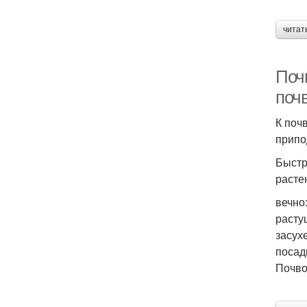
читат
Поч
поч
К поч
припо
Быстр
расте
вечно
расту
засух
посад
Почво