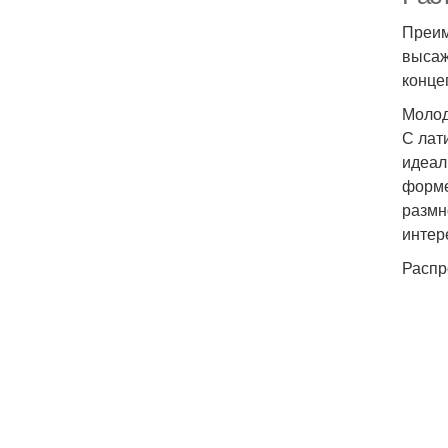
Преим
высаж
конце
Молод
С лат
идеал
форме
размн
интер
Распр