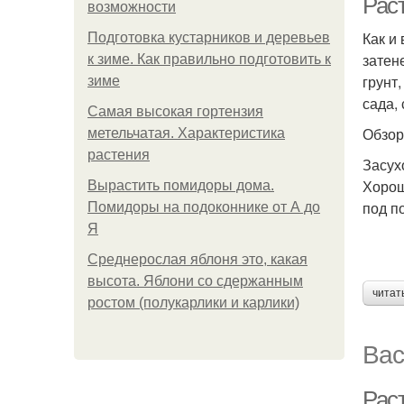
Рас
возможности
Как и
Подготовка кустарников и деревьев
затен
к зиме. Как правильно подготовить к
грунт
зиме
сада,
Самая высокая гортензия
Обзор
метельчатая. Характеристика
растения
Засух
Хорош
Вырастить помидоры дома.
под п
Помидоры на подоконнике от А до
Я
Среднерослая яблоня это, какая
высота. Яблони со сдержанным
читат
ростом (полукарлики и карлики)
Вас
Рас