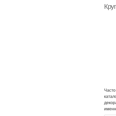
Кру
Часто
катал
декор
именн