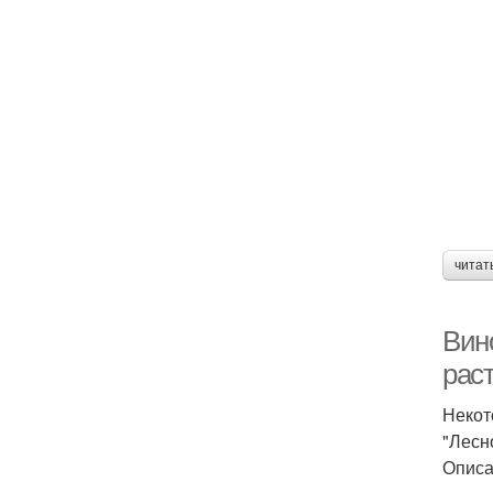
читат
Вин
рас
Некот
"Лесн
Описа