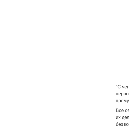
"С че
перво
прему
Все о
их де
без к