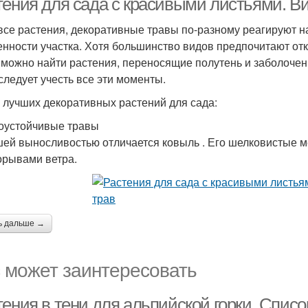
тения для сада с красивыми листьями. В
 все растения, декоративные травы по-разному реагируют на
енности участка. Хотя большинство видов предпочитают о
, можно найти растения, переносящие полутень и заболоче
 следует учесть все эти моменты.
 лучших декоративных растений для сада:
оустойчивые травы
ей выносливостью отличается ковыль . Его шелковистые м
орывами ветра.
ь дальше →
 может заинтересовать
тения в тени для альпийской горки. Спис