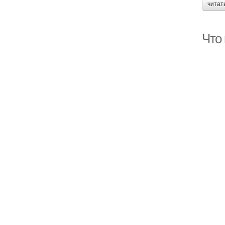
читат
Что 