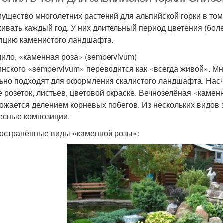
ущество многолетних растений для альпийской горки в том,
ивать каждый год. У них длительный период цветения (бол
пцию каменистого ландшафта.
ило, «каменная роза» (sempervivum)
инского «sempervivum» переводится как «всегда живой». Мн
ьно подходят для оформления скалистого ландшафта. Насч
 розеток, листьев, цветовой окраске. Вечнозелёная «каменн
ожается делением корневых побегов. Из нескольких видов 
есные композиции.
остранённые виды «каменной розы»: