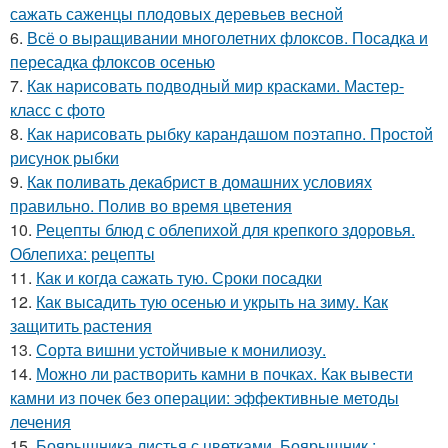
сажать саженцы плодовых деревьев весной
6.
Всё о выращивании многолетних флоксов. Посадка и
пересадка флоксов осенью
7.
Как нарисовать подводный мир красками. Мастер-
класс с фото
8.
Как нарисовать рыбку карандашом поэтапно. Простой
рисунок рыбки
9.
Как поливать декабрист в домашних условиях
правильно. Полив во время цветения
10.
Рецепты блюд с облепихой для крепкого здоровья.
Облепиха: рецепты
11.
Как и когда сажать тую. Сроки посадки
12.
Как высадить тую осенью и укрыть на зиму. Как
защитить растения
13.
Сорта вишни устойчивые к монилиозу.
14.
Можно ли растворить камни в почках. Как вывести
камни из почек без операции: эффективные методы
лечения
15.
Боярышника листья с цветками. Боярышник :