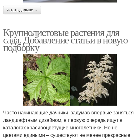
читать дальше →
Растения с
Декоративно-
декоративными
лиственные растения
Крупнолистовые растения для
листьями
сада. Добавление статьи в новую
подборку
Декоративнолистные
Растение с бело-
растения
зелеными листьями
Освещение для
Уход за растением
растения
Часто начинающие дачники, задумав впервые заняться
ландшафтным дизайном, в первую очередь ищут в
каталогах красивоцветущие многолетники. Но не
цветами едиными – существуют не менее прекрасные