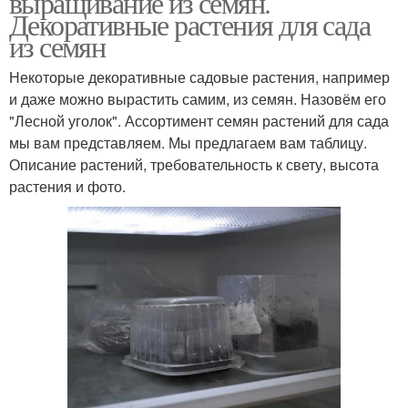
выращивание из семян.
Декоративные растения для сада
из семян
Растения с красивыми
Некоторые декоративные садовые растения, например
Листы для сада
листьями
и даже можно вырастить самим, из семян. Назовём его
"Лесной уголок". Ассортимент семян растений для сада
мы вам представляем. Мы предлагаем вам таблицу.
Описание растений, требовательность к свету, высота
Популярные растения
Растения для участка
растения и фото.
Неприхотливые
Почвопокровные
растения
растения
Растения с пестрыми
Садовые растения
листьями