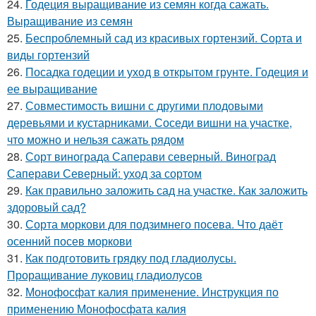
24.
Годеция выращивание из семян когда сажать.
Выращивание из семян
25.
Беспроблемный сад из красивых гортензий. Сорта и
виды гортензий
26.
Посадка годеции и уход в открытом грунте. Годеция и
ее выращивание
27.
Совместимость вишни с другими плодовыми
деревьями и кустарниками. Соседи вишни на участке,
что можно и нельзя сажать рядом
28.
Сорт винограда Саперави северный. Виноград
Саперави Северный: уход за сортом
29.
Как правильно заложить сад на участке. Как заложить
здоровый сад?
30.
Сорта моркови для подзимнего посева. Что даёт
осенний посев моркови
31.
Как подготовить грядку под гладиолусы.
Проращивание луковиц гладиолусов
32.
Монофосфат калия применение. Инструкция по
применению Монофосфата калия