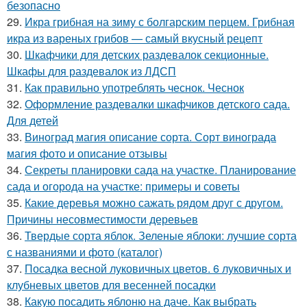
безопасно
29.
Икра грибная на зиму с болгарским перцем. Грибная
икра из вареных грибов — самый вкусный рецепт
30.
Шкафчики для детских раздевалок секционные.
Шкафы для раздевалок из ЛДСП
31.
Как правильно употреблять чеснок. Чеснок
32.
Оформление раздевалки шкафчиков детского сада.
Для детей
33.
Виноград магия описание сорта. Сорт винограда
магия фото и описание отзывы
34.
Секреты планировки сада на участке. Планирование
сада и огорода на участке: примеры и советы
35.
Какие деревья можно сажать рядом друг с другом.
Причины несовместимости деревьев
36.
Твердые сорта яблок. Зеленые яблоки: лучшие сорта
с названиями и фото (каталог)
37.
Посадка весной луковичных цветов. 6 луковичных и
клубневых цветов для весенней посадки
38.
Какую посадить яблоню на даче. Как выбрать