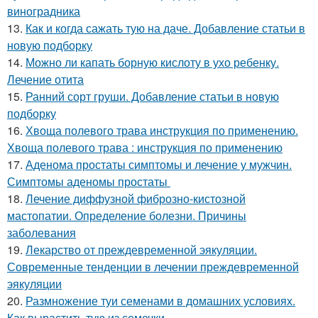
виноградника
13.
Как и когда сажать тую на даче. Добавление статьи в
новую подборку
14.
Можно ли капать борную кислоту в ухо ребенку.
Лечение отита
15.
Ранний сорт груши. Добавление статьи в новую
подборку
16.
Хвоща полевого трава инструкция по применению.
Хвоща полевого трава : инструкция по применению
17.
Аденома простаты симптомы и лечение у мужчин.
Симптомы аденомы простаты
18.
Лечение диффузной фиброзно-кистозной
мастопатии. Определение болезни. Причины
заболевания
19.
Лекарство от преждевременной эякуляции.
Современные тенденции в лечении преждевременной
эякуляции
20.
Размножение туи семенами в домашних условиях.
Как вырастить тую из семечки