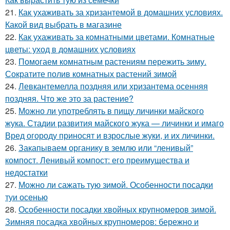
21.
Как ухаживать за хризантемой в домашних условиях.
Какой вид выбрать в магазине
22.
Как ухаживать за комнатными цветами. Комнатные
цветы: уход в домашних условиях
23.
Помогаем комнатным растениям пережить зиму.
Сократите полив комнатных растений зимой
24.
Левкантемелла поздняя или хризантема осенняя
поздняя. Что же это за растение?
25.
Можно ли употреблять в пищу личинки майского
жука. Стадии развития майского жука — личинки и имаго
Вред огороду приносят и взрослые жуки, и их личинки.
26.
Закапываем органику в землю или “ленивый”
компост. Ленивый компост: его преимущества и
недостатки
27.
Можно ли сажать тую зимой. Особенности посадки
туи осенью
28.
Особенности посадки хвойных крупномеров зимой.
Зимняя посадка хвойных крупномеров: бережно и