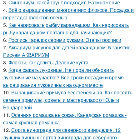
3.
Сингониум, какой грунт подходит. Размножение
4.
Всё о выращивании многолетних флоксов. Посадка и
пересадка флоксов осенью
5.
Как нарисовать рыбку карандашом. Как нарисовать
рыбу карандашом поэтапно для начинающих?
6.
Роспись тарелок своими руками. Этапы росписи
7.
Аквариум рисунок для детей карандашом. 5 занятие.
Рисуем АКВАРИУМ
8.
Флоксы, как делить. Деление куста
9.
Когда сажать луковицы. Не пора ли обновить
луковичные на участке? Все сроки посадки и время
выращивания луковичных на одном месте
10.
Выращивание примула бесстебельная. Как посеять
семена примулы, советы и мастер-класс от Ольги
Бондаревой
11.
Осенняя ромашка высокая. Канадская ромашка -
самая крупная ромашка
12.
Сорта винограда для северного виноделия. 12
лучших винных сортов винограда для северного