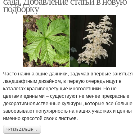
сада. Добавление статьи в новую
подборку
Растения с красивыми
Декоративные растения
листьями
Растения для участка
Садовые растения
Часто начинающие дачники, задумав впервые заняться
ландшафтным дизайном, в первую очередь ищут в
Растения с
каталогах красивоцветущие многолетники. Но не
декоративными
цветами едиными – существуют не менее прекрасные
листьями
декоративнолиственные культуры, которые все больше
завоевывают популярность на наших участках и ценны
именно красотой своих листьев.
читать дальше →