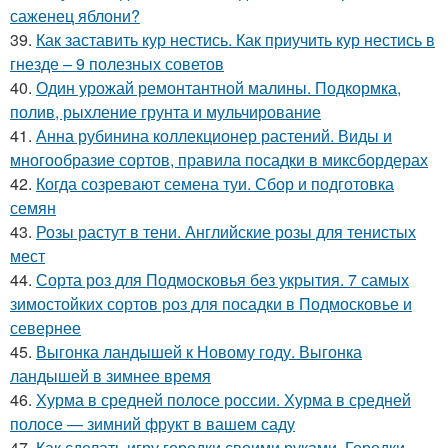
саженец яблони?
39.
Как заставить кур нестись. Как приучить кур нестись в
гнезде – 9 полезных советов
40.
Один урожай ремонтантной малины. Подкормка,
полив, рыхление грунта и мульчирование
41.
Анна рубинина коллекционер растений. Виды и
многообразие сортов, правила посадки в миксбордерах
42.
Когда созревают семена туи. Сбор и подготовка
семян
43.
Розы растут в тени. Английские розы для тенистых
мест
44.
Сорта роз для Подмосковья без укрытия. 7 самых
зимостойких сортов роз для посадки в Подмосковье и
севернее
45.
Выгонка ландышей к Новому году. Выгонка
ландышей в зимнее время
46.
Хурма в средней полосе россии. Хурма в средней
полосе — зимний фрукт в вашем саду
47.
Как сделать игру городки своими руками. Городки