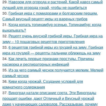
29.
Навозом для огорода и растений. Какой навоз самый
лучший для огорода узнай, чтобы не ошибиться
30.
Грибная икра с помидорами и болгарским перцем.
Самый вкусный рецепт икры из вареных грибов
31.
Когда копать топинамбур осенью. Топинамбур: когда
выкапывать?
32.
Рецепт очень вкусной грибной икры. Грибная икра на
зиму – 10 пошаговых рецептов приготовления
33.
6 рецептов грибной икры из груздей на зиму. Грибная
икра из груздей — рецепты пальчики оближешь на зиму
34.
Как лечить первые признаки простуды. Причины
насморка и респираторных инфекций
35.
Из-за чего озимый чеснок получается мелким. Мелкий
озимый чеснок
36.
Киви когда урожай. Создание условий для
комнатного содержания
37.
Виноград натали описание сорта. Эти Винограды
прощает ошибки, дают Отличный и Вкусный урожай
даже у начинающих садоводов. Рассказываю, почему