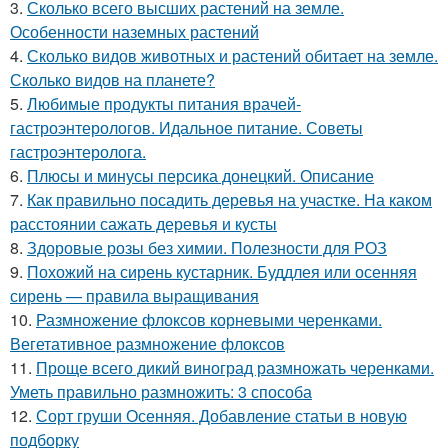
3.
Сколько всего высших растений на земле.
Особенности наземных растений
4.
Сколько видов животных и растений обитает на земле.
Сколько видов на планете?
5.
Любимые продукты питания врачей-
гастроэнтерологов. Идальное питание. Советы
гастроэнтеролога.
6.
Плюсы и минусы персика донецкий. Описание
7.
Как правильно посадить деревья на участке. На каком
расстоянии сажать деревья и кусты
8.
Здоровые розы без химии. Полезности для РОЗ
9.
Похожий на сирень кустарник. Буддлея или осенняя
сирень — правила выращивания
10.
Размножение флоксов корневыми черенками.
Вегетативное размножение флоксов
11.
Проще всего дикий виноград размножать черенками.
Уметь правильно размножить: 3 способа
12.
Сорт груши Осенняя. Добавление статьи в новую
подборку