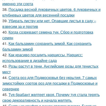
именно эти сорта
38.
Посадка весной луковичных цветов. 6 луковичных и
клубневых цветов для весенней посадки
39.
Убирать листву или нет. Опавшие листья в саду –
взвесим за и против
40.
Когда созревают семена туи. Сбор и подготовка
семян
41.
Как бальзамин сохранить зимой. Как сохранить
бальзамин зимой
42.
Как красиво посадить нарциссы. Нарцисс:
использование в дизайне сада
43.
Розы растут в тени. Английские розы для тенистых
мест
44.
Сорта роз для Подмосковья без укрытия. 7 самых
зимостойких сортов роз для посадки в Подмосковье и
севернее
45.
Туя брабант желтеет хвоя. Почему туя стала терять
свою декоративность и начала желтеть
46.
Счеты из конфет и сушек своими руками. Букет из