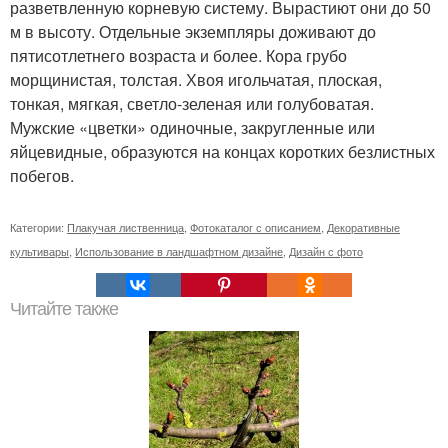
разветвленную корневую систему. Вырастиют они до 50
м в высоту. Отдельные экземпляры доживают до
пятисотлетнего возраста и более. Кора грубо
морщинистая, толстая. Хвоя игольчатая, плоская,
тонкая, мягкая, светло-зеленая или голубоватая.
Мужские «цветки» одиночные, закругленные или
яйцевидные, образуются на концах коротких безлистных
побегов.
Категории:
Плакучая лиственница
,
Фотокаталог с описанием
,
Декоративные
культивары
,
Использование в ландшафтном дизайне
,
Дизайн с фото
Читайте также