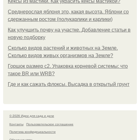
Кексы из мастики. Как украсить кексы мастикой?
Среднерослая яблоня это, какая высота. Яблони со
сдержанным ростом (полукарлики и карлики)
Как улучшить почву на участке. Добавление статьи в
новую подборку
Сколько видов растений и животных на Земле.
Сколько видов живых организмов на Земле?
Горшок размер с2. Упаковка корневой системы: что
такое BR или WRB?
Где и как сажать флоксы. Высадка в открытый грунт
© 2026 Идеи для сада и дачи
Контакты
Пользовательское соглашение
Политика конфидециальности
Обратная связь