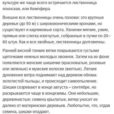
культуре же чаще всего встречается лиственница
японская, или Кемпфера.
Внешне все лиственницы очень похожи: это крупные
деревья (до 50 м) с ширококоническими кронами, но
существуют и карликовые сорта. Хвоинки мягкие, узкие,
прямые или слегка изогнутые, собранные в пучки по 20–
60 штук. Как и все хвойные, лиственницы долговечны.
Ранней весной тонкие ветки покрываются густыми
щеточками нежных молодых хвоинок. Затем на их фоне
появляются женские шишечки (красноватые, розовые
или зеленые) и мужские колоски (желтые). Легкие
дуновения ветра поднимают над деревом облака
золотистой пыльцы, и происходит самоопыление.
Шишки созревают в конце августа – сентябре, но
раскрываются чаще в концезимы. Они небольшие,
деревянистые; семена крылатые, ветер уносит их
далеко от материнских деревьев. Любопытно, что, отдав
семена, шишки опадают.