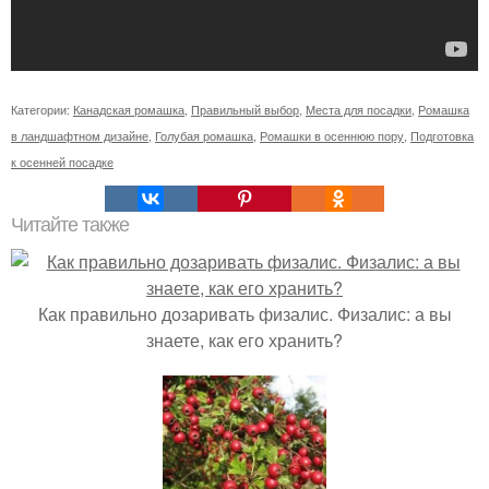
Категории:
Канадская ромашка
,
Правильный выбор
,
Места для посадки
,
Ромашка
в ландшафтном дизайне
,
Голубая ромашка
,
Ромашки в осеннюю пору
,
Подготовка
к осенней посадке
Читайте также
Как правильно дозаривать физалис. Физалис: а вы
знаете, как его хранить?