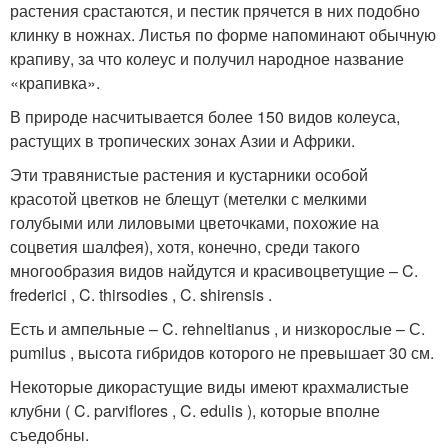
растения срастаются, и пестик прячется в них подобно
клинку в ножнах. Листья по форме напоминают обычную
крапиву, за что колеус и получил народное название
«крапивка».
В природе насчитывается более 150 видов колеуса,
растущих в тропических зонах Азии и Африки.
Эти травянистые растения и кустарники особой
красотой цветков не блещут (метелки с мелкими
голубыми или лиловыми цветочками, похожие на
соцветия шалфея), хотя, конечно, среди такого
многообразия видов найдутся и красивоцветущие – C.
frederici , C. thirsodies , C. shirensis .
Есть и ампельные – C. rehneltianus , и низкорослые – С.
pumilus , высота гибридов которого не превышает 30 см.
Некоторые дикорастущие виды имеют крахмалистые
клубни ( C. parviflores , C. edulis ), которые вполне
съедобны.