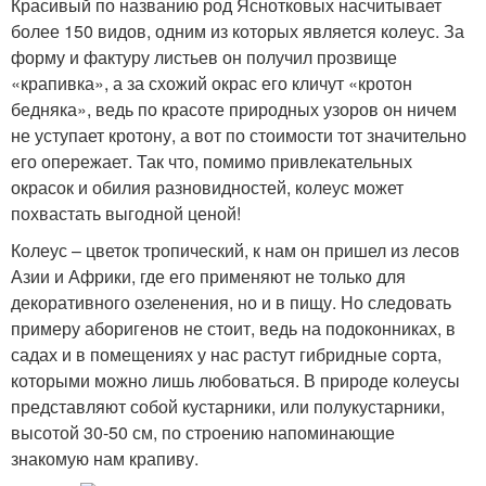
Красивый по названию род Яснотковых насчитывает
более 150 видов, одним из которых является колеус. За
форму и фактуру листьев он получил прозвище
«крапивка», а за схожий окрас его кличут «кротон
бедняка», ведь по красоте природных узоров он ничем
не уступает кротону, а вот по стоимости тот значительно
его опережает. Так что, помимо привлекательных
окрасок и обилия разновидностей, колеус может
похвастать выгодной ценой!
Колеус – цветок тропический, к нам он пришел из лесов
Азии и Африки, где его применяют не только для
декоративного озеленения, но и в пищу. Но следовать
примеру аборигенов не стоит, ведь на подоконниках, в
садах и в помещениях у нас растут гибридные сорта,
которыми можно лишь любоваться. В природе колеусы
представляют собой кустарники, или полукустарники,
высотой 30-50 см, по строению напоминающие
знакомую нам крапиву.