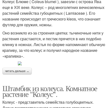
Колеус Блюме ( Coleus blumei ), завезли с острова Ява
еще в ХIХ веке. Колеус – род многолетних вечнозеленых
растений семейства губоцветных ( Lamiaceae ). Его
название происходит от греческого kleos, что означает
футляр для оружия, ножны.
Оно возникло из-за строения цветка: тычиночные нити у
растения срастаются, и пестик прячется в них подобно
клинку в ножнах. Листья по форме напоминают обычную
крапиву, за что колеус и получил народное название
«крапивка».
читать дальше →
Штамбик из колеуса. Комнатное
растение "Колеус".
Колеус - представитель семейства голубоцветных.
Давно распространненое и известное комнатное