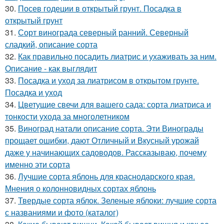
30.
Посев годеции в открытый грунт. Посадка в
открытый грунт
31.
Сорт винограда северный ранний. Северный
сладкий, описание сорта
32.
Как правильно посадить лиатрис и ухаживать за ним.
Описание - как выглядит
33.
Посадка и уход за лиатрисом в открытом грунте.
Посадка и уход
34.
Цветущие свечи для вашего сада: сорта лиатриса и
тонкости ухода за многолетником
35.
Виноград натали описание сорта. Эти Винограды
прощает ошибки, дают Отличный и Вкусный урожай
даже у начинающих садоводов. Рассказываю, почему
именно эти сорта
36.
Лучшие сорта яблонь для краснодарского края.
Мнения о колонновидных сортах яблонь
37.
Твердые сорта яблок. Зеленые яблоки: лучшие сорта
с названиями и фото (каталог)