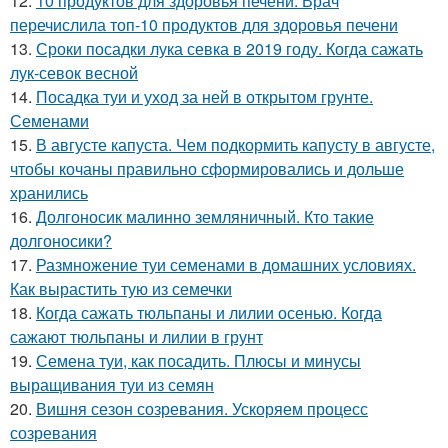
12.
10 продуктов для здоровья печени. Врач
перечислила топ-10 продуктов для здоровья печени
13.
Сроки посадки лука севка в 2019 году. Когда сажать
лук-севок весной
14.
Посадка туи и уход за ней в открытом грунте.
Семенами
15.
В августе капуста. Чем подкормить капусту в августе,
чтобы кочаны правильно сформировались и дольше
хранились
16.
Долгоносик малинно земляничный. Кто такие
долгоносики?
17.
Размножение туи семенами в домашних условиях.
Как вырастить тую из семечки
18.
Когда сажать тюльпаны и лилии осенью. Когда
сажают тюльпаны и лилии в грунт
19.
Семена туи, как посадить. Плюсы и минусы
выращивания туи из семян
20.
Вишня сезон созревания. Ускоряем процесс
созревания