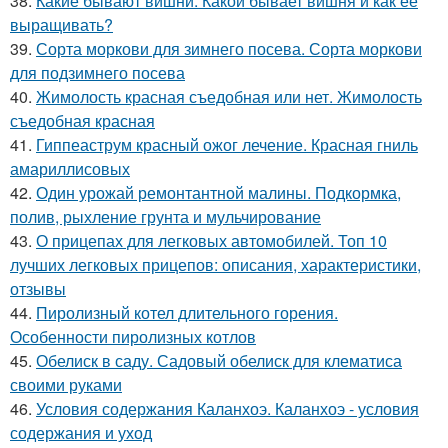
38.
Какие бывают вишни. Какой бывает вишня и как ее
выращивать?
39.
Сорта моркови для зимнего посева. Сорта моркови
для подзимнего посева
40.
Жимолость красная съедобная или нет. Жимолость
съедобная красная
41.
Гиппеаструм красный ожог лечение. Красная гниль
амариллисовых
42.
Один урожай ремонтантной малины. Подкормка,
полив, рыхление грунта и мульчирование
43.
О прицепах для легковых автомобилей. Топ 10
лучших легковых прицепов: описания, характеристики,
отзывы
44.
Пиролизный котел длительного горения.
Особенности пиролизных котлов
45.
Обелиск в саду. Садовый обелиск для клематиса
своими руками
46.
Условия содержания Каланхоэ. Каланхоэ - условия
содержания и уход