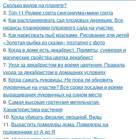
Сколько видов на планете?
3.
Топ-11 Редкие сорта сингониума+мини сорта
4.
Как распланировать сад плодовых деревьев. Все
нюансы планировки плодового сада на участке.
5.
Как нарисовать рыб красками. Рисование для детей
«Золотая рыбка из сказки» поэтапно с фото
6.
Когда в доме есть декабрист. Приметы, суеверия и
магические свойства цветка декабрист
7.
Уход за декабристом во время цветения. Правила
ухода за декабристом в домашних условиях
8.
Когда сажать луковицы. Не пора ли обновить
луковичные на участке? Все сроки посадки и время
выращивания луковичных на одном месте
9.
Самая высокая гортензия метельчатая.
Характеристика растения
10.
Когда убирать физалис овощной. Виды
11.
Вырастить помидоры дома. Помидоры на
подоконнике от А до Я