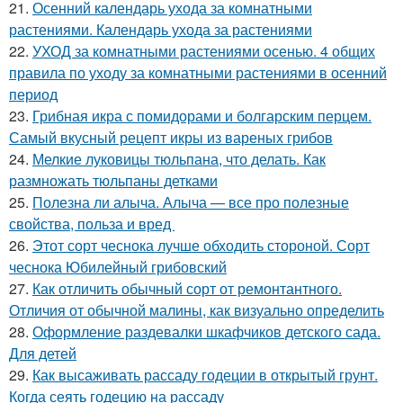
21.
Осенний календарь ухода за комнатными
растениями. Календарь ухода за растениями
22.
УХОД за комнатными растениями осенью. 4 общих
правила по уходу за комнатными растениями в осенний
период
23.
Грибная икра с помидорами и болгарским перцем.
Самый вкусный рецепт икры из вареных грибов
24.
Мелкие луковицы тюльпана, что делать. Как
размножать тюльпаны детками
25.
Полезна ли алыча. Алыча — все про полезные
свойства, польза и вред
26.
Этот сорт чеснока лучше обходить стороной. Сорт
чеснока Юбилейный грибовский
27.
Как отличить обычный сорт от ремонтантного.
Отличия от обычной малины, как визуально определить
28.
Оформление раздевалки шкафчиков детского сада.
Для детей
29.
Как высаживать рассаду годеции в открытый грунт.
Когда сеять годецию на рассаду